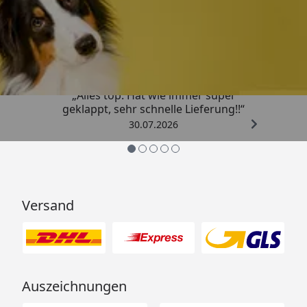
Trusted Shops
4,80
/ 5
„Alles top. Hat wie immer super
geklappt, sehr schnelle Lieferung!!“
30.07.2026
Versand
Auszeichnungen