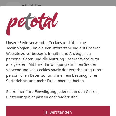
petotal-App
Öffnen
Banner schließen
petotal
kostenlos - Im App Store
Alle Produkte
Mein Konto
Wunschl
Ein
4,80
/ 5
Suchen
Unsere Seite verwendet Cookies und ähnliche
Technologien, um die Benutzererfahrung auf unserer
Aquaristik
Beleuchtung
LED
DENNERLE Trocal Style T
Website zu verbessern, Inhalte und Anzeigen zu
Startseite
personalisieren und die Nutzung unserer Website zu
DENNERLE Trocal Style Two
analysieren. Mit Ihrer Einwilligung stimmen Sie der
Aquarienbeleuchtung
Verwendung von Cookies sowie der Verarbeitung Ihrer
persönlichen Daten zu, um Ihnen ein bestmögliches
Surferlebnis und mehr Funktionen zu bieten.
Sie können Ihre Einwilligung jederzeit in den
Cookie-
Einstellungen
anpassen oder widerrufen.
Ja, verstanden