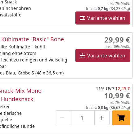
m-Snack
inkl. 7% MwSt.
Kaninchenohren
Inhalt:
0,7 kg
(34,27 €/kg)
satzstoffe
Variante wählen
29,99 €
Kühlmatte "Basic" Bone
llte Kühlmatte – kühlt
inkl. 19% MwSt.
nlang ohne Strom
Variante wählen
 leicht zu reinigen und vielseitig
bar
es Blau, Größe S (48 x 36,5 cm)
-11%
UVP
12,45 €
Snack-Mix Mono
10,99 €
 Hundesnack
inkl. 7% MwSt.
efrei
Inhalt:
0,3 kg
(36,63 €/kg)
e tierische
quelle
Produktmenge um eins verringe
Produktmenge manuell
Produktmenge 
In den 
pfindliche Hunde