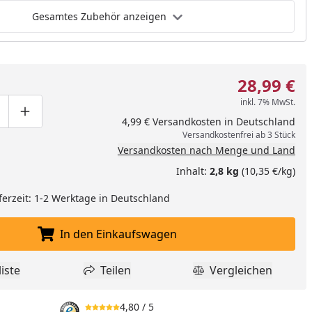
Gesamtes Zubehör anzeigen
28,99 €
inkl. 7% MwSt.
ge um eins verringern
duktmenge manuell eingeben
Produktmenge um eins erhöhen
4,99 € Versandkosten in Deutschland
Versandkostenfrei ab 3 Stück
Versandkosten nach Menge und Land
Inhalt:
2,8 kg
(10,35 €/kg)
ferzeit: 1-2 Werktage in Deutschland
In den Einkaufswagen
In den Einkaufswagen legen
iste
Teilen
Vergleichen
dukt zur Wunschliste hinzufügen
Teilen
Produkt Vergle
4,80
/ 5