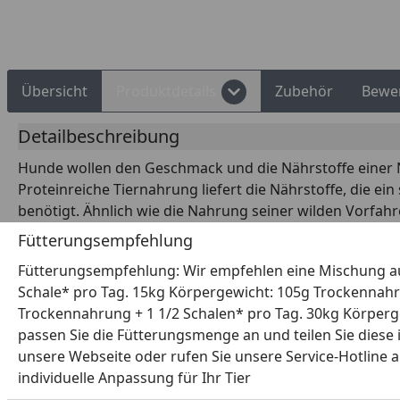
Übersicht
Produktdetails
Zubehör
Bewe
Detailbeschreibung
Hunde wollen den Geschmack und die Nährstoffe einer Na
Proteinreiche Tiernahrung liefert die Nährstoffe, die e
benötigt. Ähnlich wie die Nahrung seiner wilden Vorfah
Fütterungsempfehlung
Fütterungsempfehlung: Wir empfehlen eine Mischung a
Schale* pro Tag. 15kg Körpergewicht: 105g Trockennahr
Trockennahrung + 1 1/2 Schalen* pro Tag. 30kg Körperge
passen Sie die Fütterungsmenge an und teilen Sie diese
unsere Webseite oder rufen Sie unsere Service-Hotline an
individuelle Anpassung für Ihr Tier