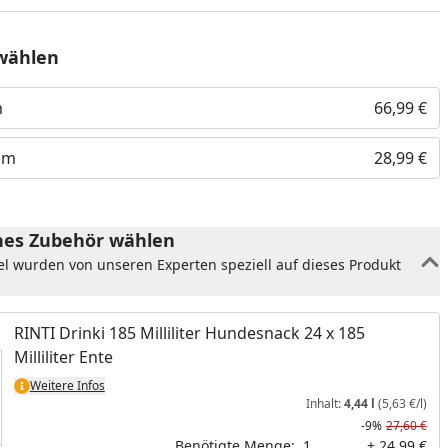
wählen
m
66,99 €
mm
28,99 €
es Zubehör wählen
el wurden von unseren Experten speziell auf dieses Produkt
nzufügen
RINTI Drinki 185 Milliliter Hundesnack 24 x 185
Milliliter Ente
Weitere Infos
Inhalt:
4,44 l
(5,63 €/l)
-9%
27,60 €
Benötigte Menge:
1
+ 24,99 €