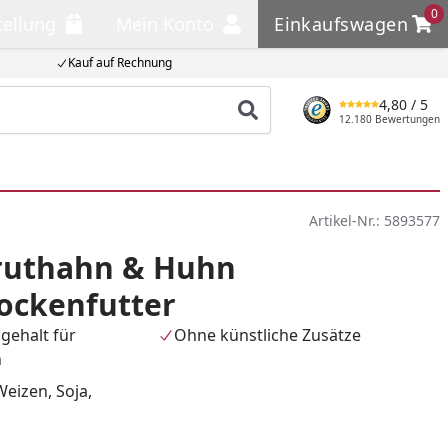
0
tellung
Mein Konto
Einkaufswagen
llung
Mein Konto
Einkaufswagen
Kauf auf Rechnung
4,80
/ 5
Produkt suchen
12.180 Bewertungen
Artikel-Nr.:
5893577
ruthahn & Huhn
ockenfutter
gehalt für
Ohne künstliche Zusätze
n
Weizen, Soja,