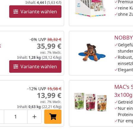
Premiu
Inhalt:
4,44 l
(5,63 €/l)
reine 
Variante wählen
ohne Zu
NOBBY 
-6%
UVP
38,32 €
35,99 €
k
Gelgefü
stunde
inkl. 7% MwSt.
Robust,
Inhalt:
1,28 kg
(28,12 €/kg)
einsetz
Variante wählen
Elegant
MAC's 
-12%
UVP
15,98 €
13,99 €
3x100g
Getreid
inkl. 7% MwSt.
Inhalt:
0,63 kg
(22,21 €/kg)
Nur ein
Protein
roduktmenge um eins verringern
Produktmenge manuell eingeben
Produktmenge um eins erhöhen
In den Einkaufswagen legen
Für em