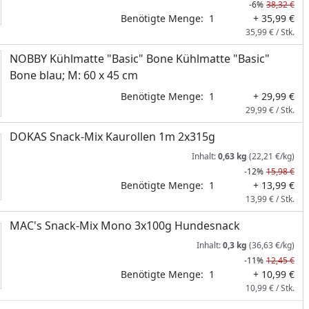
-6%
38,32 €
Benötigte Menge:
1
+ 35,99 €
35,99 € / Stk.
NOBBY Kühlmatte "Basic" Bone Kühlmatte "Basic"
Bone blau; M: 60 x 45 cm
Benötigte Menge:
1
+ 29,99 €
29,99 € / Stk.
DOKAS Snack-Mix Kaurollen 1m 2x315g
Inhalt:
0,63 kg
(22,21 €/kg)
-12%
15,98 €
Benötigte Menge:
1
+ 13,99 €
13,99 € / Stk.
MAC's Snack-Mix Mono 3x100g Hundesnack
Inhalt:
0,3 kg
(36,63 €/kg)
-11%
12,45 €
Benötigte Menge:
1
+ 10,99 €
10,99 € / Stk.