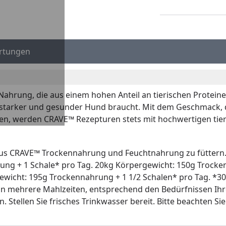
rtungen
hrung, die aus einem hohen Anteil an tierischen Proteinen
in starker und gesunder Hund braucht. Mit dem Geschmack, d
ren, werden CRAVE™ Rezepturen stets mit hochwertigen tier
us CRAVE™ Trockennahrung und Feuchtnahrung zu füttern.
ung + 1 Schale* pro Tag. 20kg Körpergewicht: 150g Trocke
wicht: 195g Trockennahrung + 1 1/2 Schalen* pro Tag. *300
 in mehrere Mahlzeiten, entsprechend den Bedürfnissen Ihr
. Stellen Sie frisches Trinkwasser bereit. Bitte beachten Si