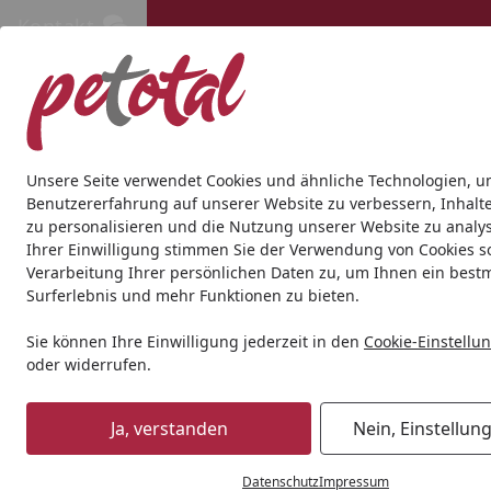
Kontakt
Kontakt
Kostenloser Versand ab 69€
Hund
Katze
Aquaristik
Teich
Andere Tierarten
Gesc
Unsere Seite verwendet Cookies und ähnliche Technologien, u
Benutzererfahrung auf unserer Website zu verbessern, Inhalt
zu personalisieren und die Nutzung unserer Website zu analys
Hund
Hundetrockenfutter
Crave
CRAVE Truthahn & Hu
Ihrer Einwilligung stimmen Sie der Verwendung von Cookies s
Startseite
Verarbeitung Ihrer persönlichen Daten zu, um Ihnen ein best
BALD VERGRIFFEN
Surferlebnis und mehr Funktionen zu bieten.
Sie können Ihre Einwilligung jederzeit in den
Cookie-Einstellu
oder widerrufen.
Ja, verstanden
Nein, Einstellun
Datenschutz
Impressum