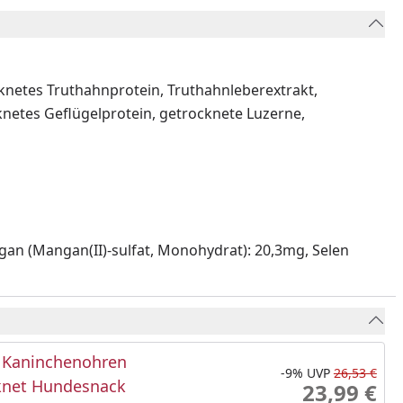
cknetes Truthahnprotein, Truthahnleberextrakt,
knetes Geflügelprotein, getrocknete Luzerne,
angan (Mangan(II)-sulfat, Monohydrat): 20,3mg, Selen
Kaninchenohren
-9%
UVP
26,53 €
knet Hundesnack
23,99 €