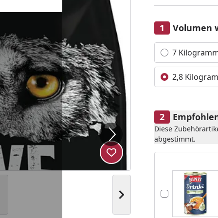
Volumen 
Alle anzeigen (2)
7 Kilogram
2,8 Kilogra
Empfohlen
Diese Zubehörartik
abgestimmt.
Produkt zur Wunschliste hi
Nächstes Bild anzeigen