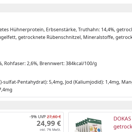
netes Hühnerprotein, Erbsenstärke, Truthahn: 14,4%, getro
gelfett, getrocknete Rübenschnitzel, Mineralstoffe, getroc
2%, Rohfaser: 2,6%, Brennwert: 384kcal/100/g
(II)-sulfat-Pentahydrat): 5,4mg, Jod (Kaliumjodid): 1,4mg, M
57,4mg
-9%
UVP
27,60 €
DOKAS 
24,99 €
getroc
inkl. 7% MwSt.