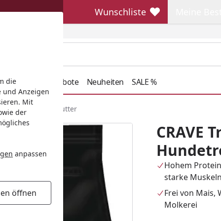
Wunschliste
Meine Bes
Wunschliste
Meine Beste
henkideen
Angebote
Neuheiten
SALE %
m die
e und Anzeigen
ieren. Mit
hn Hundetrockenfutter
owie der
mögliches
CRAVE T
Hundetr
ngen
anpassen
Hohem Protein
starke Muskel
Frei von Mais, 
gen öffnen
Molkerei