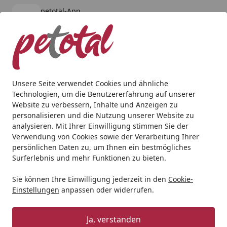
petotal-App
Öffnen
Banner schließen
petotal
kostenlos - Im App Store
Alle Produkte
Mein Konto
Wunschl
Ein
4,80
/ 5
Suchen
Unsere Seite verwendet Cookies und ähnliche
Technologien, um die Benutzererfahrung auf unserer
Andere Tierarten
Kleintier
Pflege & Hygiene
CHIPSI pl
Website zu verbessern, Inhalte und Anzeigen zu
Startseite
personalisieren und die Nutzung unserer Website zu
CHIPSI plus Citrus 3,2 Kilogramm
analysieren. Mit Ihrer Einwilligung stimmen Sie der
Einstreu
Verwendung von Cookies sowie der Verarbeitung Ihrer
persönlichen Daten zu, um Ihnen ein bestmögliches
Surferlebnis und mehr Funktionen zu bieten.
Sie können Ihre Einwilligung jederzeit in den
Cookie-
Einstellungen
anpassen oder widerrufen.
Ja, verstanden