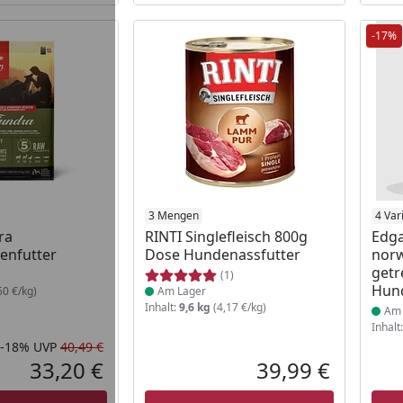
-17%
 Lager
Produkt am Lager
3 Mengen
Prod
4 Var
ra
RINTI Singlefleisch 800g
Edg
enfutter
Dose Hundenassfutter
norw
getr
(1)
Hund
60 €/kg)
Am Lager
Inhalt:
9,6 kg
(4,17 €/kg)
Am 
Inhalt
-18%
UVP
40,49 €
Rabatt in Prozent
Ursprünglicher Preis
33,20 €
39,99 €
Aktueller Preis
Aktueller P