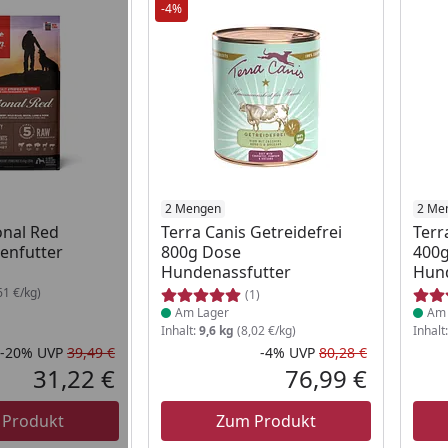
-4%
 Lager
Produkt am Lager
2 Mengen
Prod
2 Me
onal Red
Terra Canis Getreidefrei
Terr
enfutter
800g Dose
400
Hundenassfutter
Hund
61 €/kg)
(1)
Am Lager
Am 
Inhalt:
9,6 kg
(8,02 €/kg)
Inhalt
-20%
UVP
39,49 €
-4%
UVP
80,28 €
Rabatt in Prozent
Ursprünglicher Preis
Rabatt in 
Ursprüngli
31,22 €
76,99 €
Aktueller Preis
Aktueller P
 Produkt
Zum Produkt