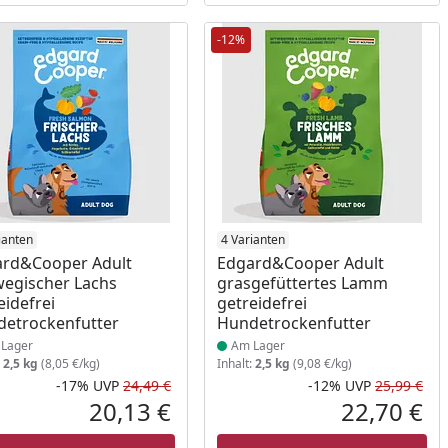
-12%
ukt am Lager
ianten
Produkt am Lager
4 Varianten
ard&Cooper Adult
Edgard&Cooper Adult
egischer Lachs
grasgefüttertes Lamm
eidefrei
getreidefrei
etrockenfutter
Hundetrockenfutter
Lager
Am Lager
:
2,5 kg
(8,05 €/kg)
Inhalt:
2,5 kg
(9,08 €/kg)
-17%
UVP
24,49 €
-12%
UVP
25,99 €
Rabatt in Prozent
Ursprünglicher Preis
Rab
Urs
20,13 €
22,70 €
reis
Aktueller Preis
Akt