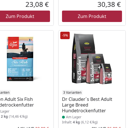
Rabatt in Prozent
Ursprünglicher Preis
Rab
Urs
23,08 €
30,38 €
reis
Aktueller Preis
Akt
Zum Produkt
Zum Produkt
-9%
ukt am Lager
ianten
Produkt am Lager
3 Varianten
en Adult Six Fish
Dr Clauder´s Best Adult
etrockenfutter
Large Breed
Hundetrockenfutter
Lager
:
2 kg
(14,46 €/kg)
Am Lager
Inhalt:
4 kg
(6,12 €/kg)