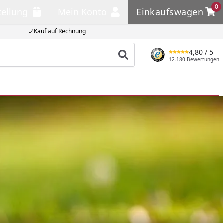
0
tellung
Mein Konto
Einkaufswagen
llung
Mein Konto
Einkaufswagen
Kauf auf Rechnung
4,80
/ 5
Produkt suchen
12.180 Bewertungen