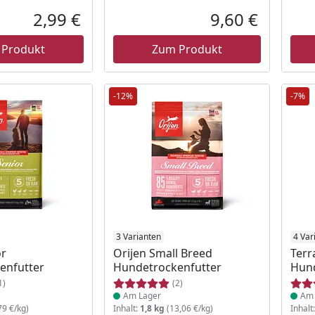
2,99 €
9,60 €
Aktueller Preis
Aktueller P
 Produkt
Zum Produkt
-12%
-7%
 Lager
Produkt am Lager
3 Varianten
Prod
4 Var
or
Orijen Small Breed
Terr
enfutter
Hundetrockenfutter
Hund
1)
(2)
Am Lager
Am 
79 €/kg)
Inhalt:
1,8 kg
(13,06 €/kg)
Inhalt