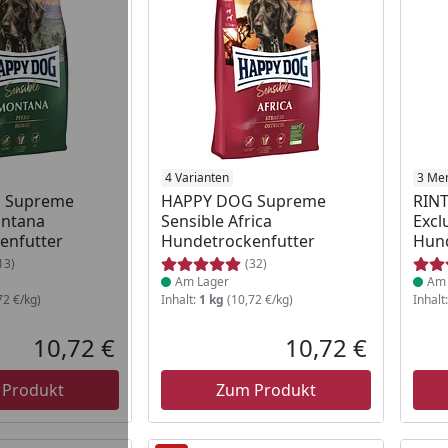
 Lager
Produkt am Lager
4 Varianten
Prod
3 Me
 Supreme
HAPPY DOG Supreme
RINT
ontana
Sensible Africa
Excl
enfutter
Hundetrockenfutter
Hund
13)
(32)
Am Lager
Am 
72 €/kg)
Inhalt:
1 kg
(10,72 €/kg)
Inhalt
10,72 €
10,72 €
Aktueller Preis
Aktueller P
 Produkt
Zum Produkt