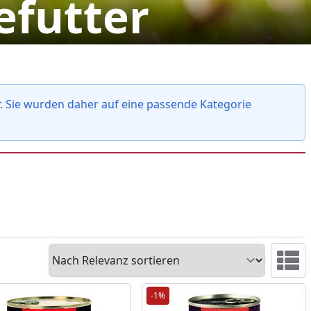
efutter
r. Sie wurden daher auf eine passende Kategorie
Sortieren
Ansicht 
-1%