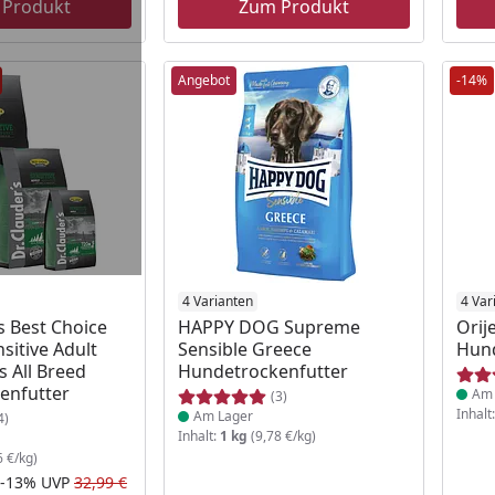
 Produkt
Zum Produkt
Angebot
-14%
 Lager
Produkt am Lager
4 Varianten
Prod
4 Var
s Best Choice
HAPPY DOG Supreme
Orij
nsitive Adult
Sensible Greece
Hund
 All Breed
Hundetrockenfutter
enfutter
Am 
(3)
Inhalt
Am Lager
4)
Inhalt:
1 kg
(9,78 €/kg)
6 €/kg)
-13%
UVP
32,99 €