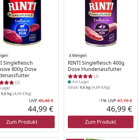
ukt am Lager
ngen
Produkt am Lager
4 Mengen
I Singlefleisch
RINTI Singlefleisch 400g
usive 800g Dose
Dose Hundenassfutter
enassfutter
(2)
Am Lager
(2)
Inhalt:
9,6 kg
(4,89 €/kg)
Lager
:
9,6 kg
(4,69 €/kg)
UVP
45,48 €
-1%
UVP
47,76 €
Ursprünglicher Preis
Rab
Urs
44,99 €
46,99 €
reis
Aktueller Preis
Akt
Zum Produkt
Zum Produkt