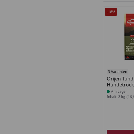
-18%
Produkt am
3 Varianten
Orijen Tund
Hundetrock
Am Lager
Inhalt:
2 kg
(16,