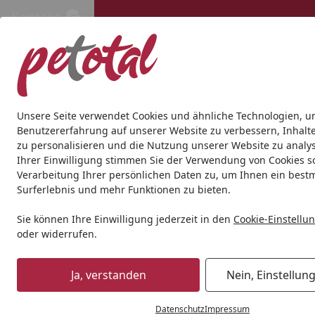
Kontakt
Kontakt
Kostenloser Versand ab 69€
Hund
Katze
Aquaristik
Teich
Andere Tierarten
Gesc
Unsere Seite verwendet Cookies und ähnliche Technologien, u
Benutzererfahrung auf unserer Website zu verbessern, Inhalt
zu personalisieren und die Nutzung unserer Website zu analys
Ihrer Einwilligung stimmen Sie der Verwendung von Cookies s
Verarbeitung Ihrer persönlichen Daten zu, um Ihnen ein best
Surferlebnis und mehr Funktionen zu bieten.
Sie können Ihre Einwilligung jederzeit in den
Cookie-Einstellu
oder widerrufen.
Ja, verstanden
Nein, Einstellun
Datenschutz
Impressum