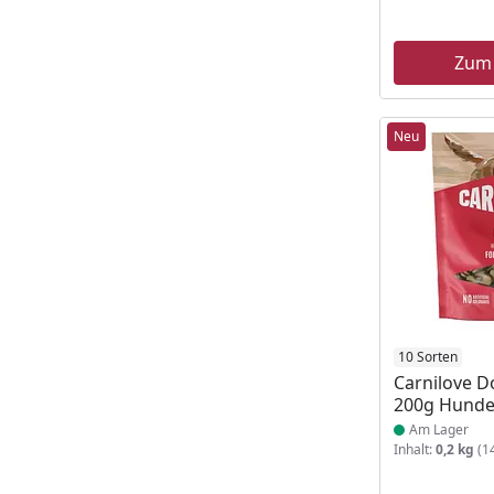
Zum
Neu
Produkt am
10 Sorten
Carnilove D
200g Hunde
Am Lager
Inhalt:
0,2 kg
(14