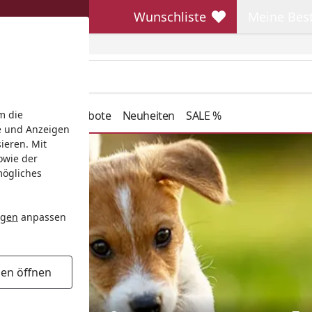
Wunschliste
Meine Bes
Wunschliste
Meine Beste
henkideen
Angebote
Neuheiten
SALE %
m die
e und Anzeigen
ieren. Mit
owie der
mögliches
ngen
anpassen
gen öffnen