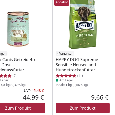
Angebot
ukt am Lager
ngen
Produkt am Lager
4 Varianten
a Canis Getreidefrei
HAPPY DOG Supreme
g Dose
Sensible Neuseeland
enassfutter
Hundetrockenfutter
(2)
(11)
Lager
Am Lager
:
4,8 kg
(9,37 €/kg)
Inhalt:
1 kg
(9,66 €/kg)
UVP
45,48 €
Prozent
cher Preis
Ursprünglicher Preis
44,99 €
9,66 €
reis
Aktueller Preis
Akt
Zum Produkt
Zum Produkt