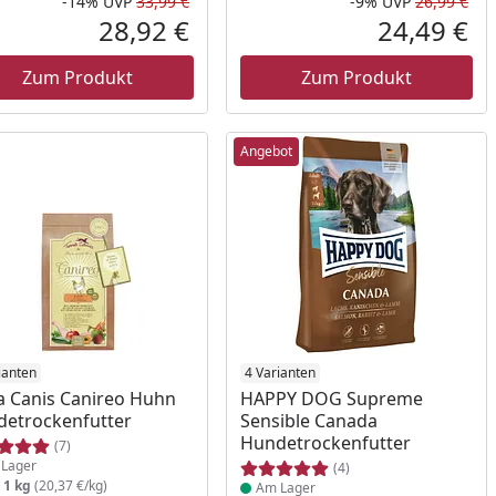
-14%
UVP
33,99 €
-9%
UVP
26,99 €
Rabatt in Prozent
Ursprünglicher Preis
Rab
Urs
28,92 €
24,49 €
reis
Aktueller Preis
Akt
Zum Produkt
Zum Produkt
Angebot
ukt am Lager
ianten
Produkt am Lager
4 Varianten
a Canis Canireo Huhn
HAPPY DOG Supreme
etrockenfutter
Sensible Canada
Hundetrockenfutter
(7)
Lager
(4)
:
1 kg
(20,37 €/kg)
Am Lager