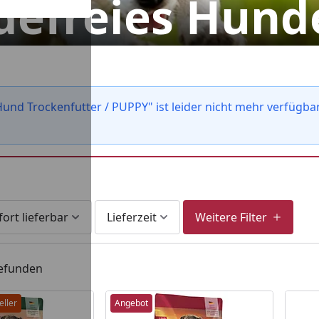
defreies Hund
und Trockenfutter / PUPPY" ist leider nicht mehr verfügba
fort lieferbar
Lieferzeit
Weitere Filter
gefunden
eller
Angebot