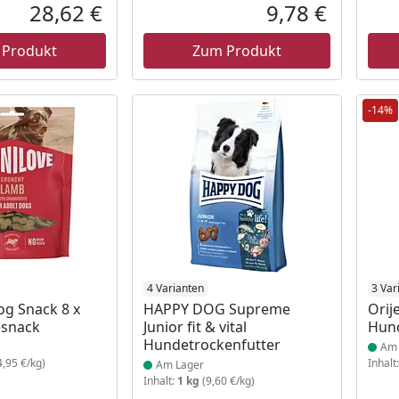
Rabatt in Prozent
Ursprünglicher Preis
28,62 €
9,78 €
Aktueller Preis
Aktueller P
 Produkt
Zum Produkt
-14%
 Lager
Produkt am Lager
4 Varianten
Prod
3 Var
og Snack 8 x
HAPPY DOG Supreme
Orij
snack
Junior fit & vital
Hund
Hundetrockenfutter
Am 
,95 €/kg)
Inhalt
Am Lager
Inhalt:
1 kg
(9,60 €/kg)