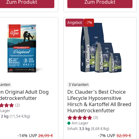
Zum Produkt
Zum Produkt
Angebot
-7%
ukt am Lager
ianten
Produkt am Lager
3 Varianten
en Original Adult Dog
Dr. Clauder's Best Choice
etrockenfutter
Lifecycle Hyposensitive
Hirsch & Kartoffel All Breed
(2)
Hundetrockenfutter
Lager
:
2 kg
(11,54 €/kg)
(3)
Am Lager
Inhalt:
3,5 kg
(8,68 €/kg)
-14%
UVP
26,99 €
-7%
UVP
32,99 €