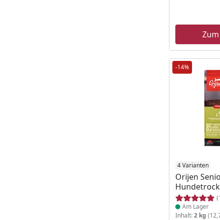
Zum
-14%
Produkt am
4 Varianten
Orijen Seni
Hundetrock
(
Am Lager
Inhalt:
2 kg
(12,