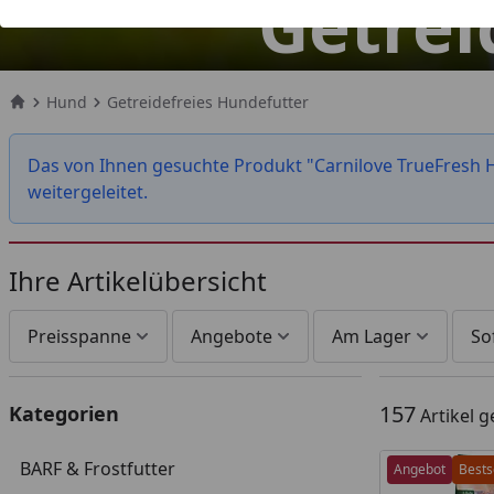
Getrei
Hund
Getreidefreies Hundefutter
Startseite
Das von Ihnen gesuchte Produkt "Carnilove TrueFresh H
weitergeleitet.
Ihre Artikelübersicht
Preisspanne
Angebote
Am Lager
So
157
Kategorien
Artikel 
BARF & Frostfutter
Angebot
Bests