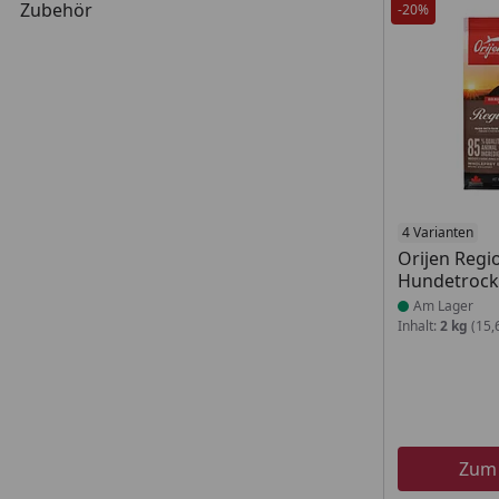
Zubehör
-20%
Produkt am
4 Varianten
Orijen Regi
Hundetrock
Am Lager
Inhalt:
2 kg
(15,
Zum