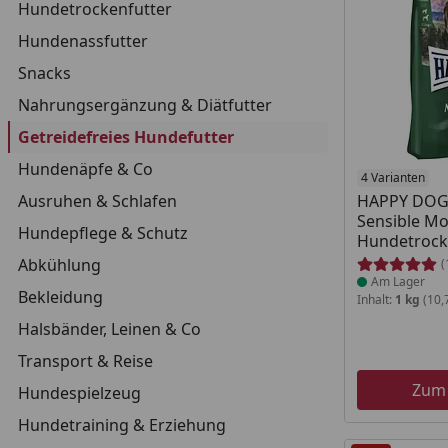
Hundetrockenfutter
Hundenassfutter
Snacks
Nahrungsergänzung & Diätfutter
Getreidefreies Hundefutter
Hundenäpfe & Co
Produkt am
4 Varianten
Ausruhen & Schlafen
HAPPY DOG
Sensible M
Hundepflege & Schutz
Hundetrock
Abkühlung
(
Am Lager
Bekleidung
Inhalt:
1 kg
(10,
Halsbänder, Leinen & Co
Transport & Reise
Zum
Hundespielzeug
Hundetraining & Erziehung