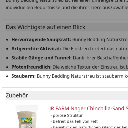
Bunny Bedding Naturstreu ist Teil einer umfangreichen S
individuellen Bedürfnisse und die ihrer Tiere auszuwähle
Das Wichtigste auf einen Blick
Hervorragende Saugkraft:
Bunny Bedding Naturstreu 
Artgerechte Aktivität:
Die Einstreu fördert das natü
Stabile Gänge und Tunnel:
Dank ihrer Beschaffenheit
Pfotenfreundlich
: Die weiche Textur der Einstreu is
Staubarm:
Bunny Bedding Naturstreu ist staubarm ko
Zubehör
JR FARM Nager Chinchilla-Sand S
poröse Struktur
befreit das Fell von Fett
bewahrt den natürlichen Glanz des Fel