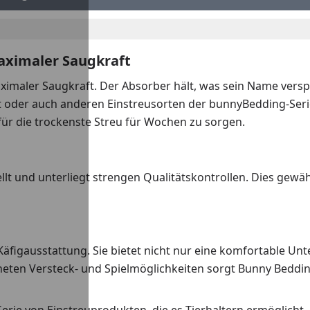
aximaler Saugkraft
aximaler Saugkraft. Der Absorber hält, was sein Name ver
der auch anderen Einstreusorten der bunnyBedding-Serie i
r die trockenste Streu für Wochen zu sorgen.
lt und unterliegt strengen Qualitätskontrollen. Dies gewäh
 Käfigausstattung. Sie bietet nicht nur eine komfortable Un
neten Versteck- und Spielmöglichkeiten sorgt Bunny Beddin