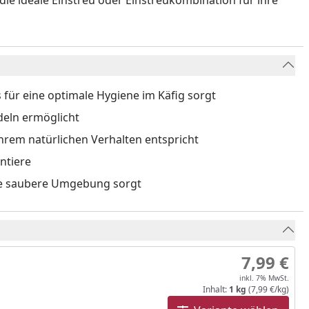
die ideale Einstreu oder Einstreukombination für ihre
 für eine optimale Hygiene im Käfig sorgt
deln ermöglicht
hrem natürlichen Verhalten entspricht
ntiere
ine saubere Umgebung sorgt
7,99 €
inkl. 7% MwSt.
Inhalt:
1 kg
(7,99 €/kg)