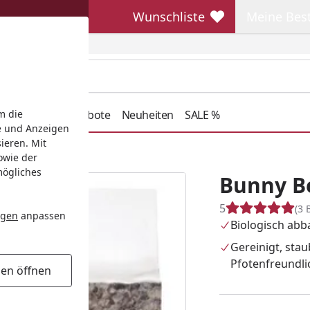
Wunschliste
Meine Bes
Wunschliste
Meine Beste
henkideen
Angebote
Neuheiten
SALE %
m die
e und Anzeigen
ieren. Mit
dding Naturstreu
owie der
mögliches
Bunny B
5
(3 
ngen
anpassen
Biologisch abb
Gereinigt, sta
Pfotenfreundli
gen öffnen