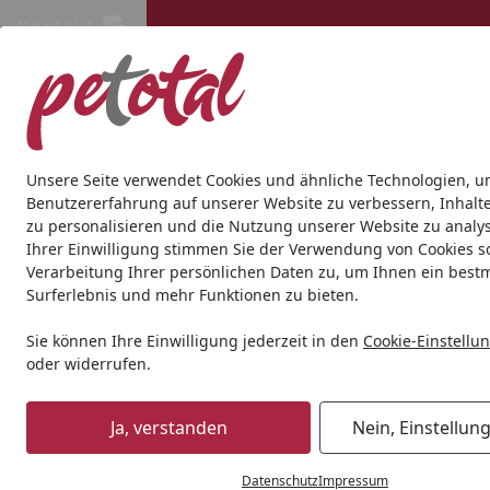
Kontakt
Kontakt
Kostenloser Versand ab 69€
Hund
Katze
Aquaristik
Teich
Andere Tierarten
Gesc
Unsere Seite verwendet Cookies und ähnliche Technologien, u
Benutzererfahrung auf unserer Website zu verbessern, Inhalt
zu personalisieren und die Nutzung unserer Website zu analys
Andere Tierarten
Kleintier
Pflege & Hygiene
Bunny Be
Ihrer Einwilligung stimmen Sie der Verwendung von Cookies s
Startseite
Verarbeitung Ihrer persönlichen Daten zu, um Ihnen ein best
Surferlebnis und mehr Funktionen zu bieten.
Sie können Ihre Einwilligung jederzeit in den
Cookie-Einstellu
oder widerrufen.
Ja, verstanden
Nein, Einstellun
Datenschutz
Impressum