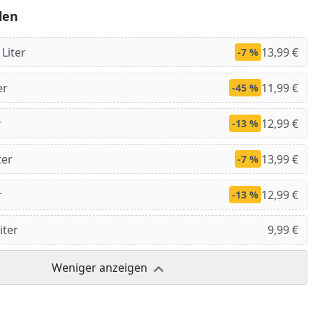
len
Liter
13,99 €
-7 %
er
11,99 €
-45 %
r
12,99 €
-13 %
ter
13,99 €
-7 %
r
12,99 €
-13 %
nzufügen
iter
9,99 €
Weniger anzeigen