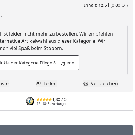
Inhalt:
12,5 l
(0,80 €/l)
ar
l ist leider nicht mehr zu bestellen. Wir empfehlen
ternative Artikelwahl aus dieser Kategorie. Wir
en viel Spaß beim Stöbern.
ukte der Kategorie Pflege & Hygiene
iste
Teilen
Vergleichen
dukt zur Wunschliste hinzufügen
Teilen
Produkt Vergle
4,80
/ 5
12.180 Bewertungen