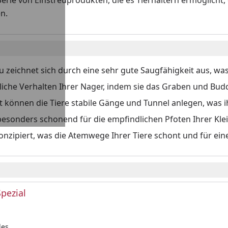
erie von Einstreuprodukten, die es Tierhaltern ermöglicht, 
n.
zeichnet sich durch eine sehr gute Saugfähigkeit aus, was
rliche Verhalten Ihrer Nager, indem sie das Graben und Bud
 können die Tiere stabile Gänge und Tunnel anlegen, was i
t besonders schonend für die empfindlichen Pfoten Ihrer Klei
nzipiert, was die Atemwege Ihrer Tiere schont und für e
pezial
les