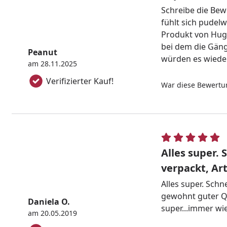
Schreibe die Be
fühlt sich pudelw
Produkt von Hugr
bei dem die Gäng
Peanut
würden es wieder
am 28.11.2025
Verifizierter Kauf!
War diese Bewertun
Alles super. 
verpackt, Art
Alles super. Schn
gewohnt guter Qu
Daniela O.
super...immer wi
am 20.05.2019