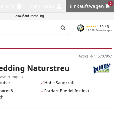
0
tellung
Mein Konto
Einkaufswagen
llung
Mein Konto
Einkaufswagen
Kauf auf Rechnung
4,80
/ 5
Produkt suchen
12.180 Bewertungen
Artikel-Nr.:
5707867
edding Naturstreu
Bewertungen)
aubar
Hohe Saugkraft
ubarm &
Fördert Buddel-Instinkt
ch