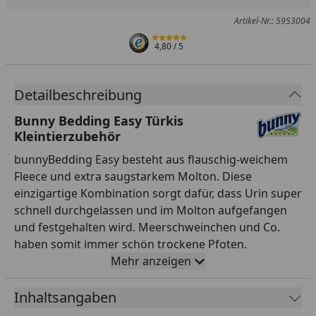
Artikel-Nr.: 5953004
4,80
/ 5
Detailbeschreibung
Bunny Bedding Easy Türkis
Kleintierzubehör
bunnyBedding Easy besteht aus flauschig-weichem
Fleece und extra saugstarkem Molton. Diese
einzigartige Kombination sorgt dafür, dass Urin super
schnell durchgelassen und im Molton aufgefangen
und festgehalten wird. Meerschweinchen und Co.
haben somit immer schön trockene Pfoten.
Außerdem rutschen sie auf der Matte nicht und
Mehr anzeigen
können ausgelassen umherflitzen. Nebenbei ist die
Reinigung des Geheges super leicht, denn das
Inhaltsangaben
„Schleppen“, Lagern und die Entsorgung von Einstreu