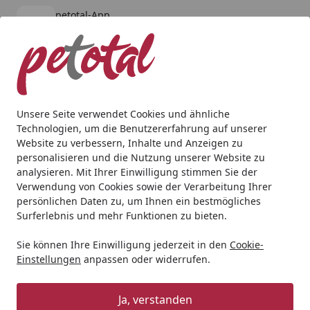
petotal-App
Öffnen
Banner schließen
petotal
kostenlos - Im App Store
Alle Produkte
Mein Konto
Wunschl
Ein
4,80
/ 5
Suchen
Unsere Seite verwendet Cookies und ähnliche
Technologien, um die Benutzererfahrung auf unserer
Andere Tierarten
Kleintier
Kleintierheime
Bunny Beddi
Website zu verbessern, Inhalte und Anzeigen zu
Startseite
personalisieren und die Nutzung unserer Website zu
Bunny Bedding Easy Türkis
analysieren. Mit Ihrer Einwilligung stimmen Sie der
Kleintierzubehör
Verwendung von Cookies sowie der Verarbeitung Ihrer
persönlichen Daten zu, um Ihnen ein bestmögliches
Surferlebnis und mehr Funktionen zu bieten.
Sie können Ihre Einwilligung jederzeit in den
Cookie-
Einstellungen
anpassen oder widerrufen.
Ja, verstanden