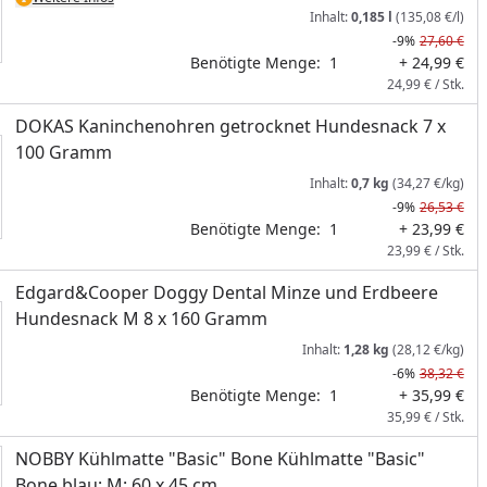
Inhalt:
0,185 l
(135,08 €/l)
-9%
27,60 €
Benötigte Menge:
1
+ 24,99 €
24,99 € / Stk.
DOKAS Kaninchenohren getrocknet Hundesnack 7 x
100 Gramm
Inhalt:
0,7 kg
(34,27 €/kg)
-9%
26,53 €
Benötigte Menge:
1
+ 23,99 €
23,99 € / Stk.
Edgard&Cooper Doggy Dental Minze und Erdbeere
Hundesnack M 8 x 160 Gramm
Inhalt:
1,28 kg
(28,12 €/kg)
-6%
38,32 €
Benötigte Menge:
1
+ 35,99 €
35,99 € / Stk.
NOBBY Kühlmatte "Basic" Bone Kühlmatte "Basic"
Bone blau; M: 60 x 45 cm