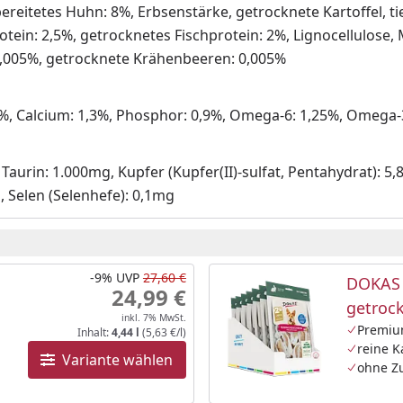
eitetes Huhn: 8%, Erbsenstärke, getrocknete Kartoffel, tieri
tein: 2,5%, getrocknetes Fischprotein: 2%, Lignocellulose, M
 0,005%, getrocknete Krähenbeeren: 0,005%
7%, Calcium: 1,3%, Phosphor: 0,9%, Omega-6: 1,25%, Omega-3
 Taurin: 1.000mg, Kupfer (Kupfer(II)-sulfat, Pentahydrat): 5
 Selen (Selenhefe): 0,1mg
-9%
UVP
27,60 €
DOKAS 
24,99 €
getroc
inkl. 7% MwSt.
Premiu
Inhalt:
4,44 l
(5,63 €/l)
reine 
Variante wählen
ohne Zu