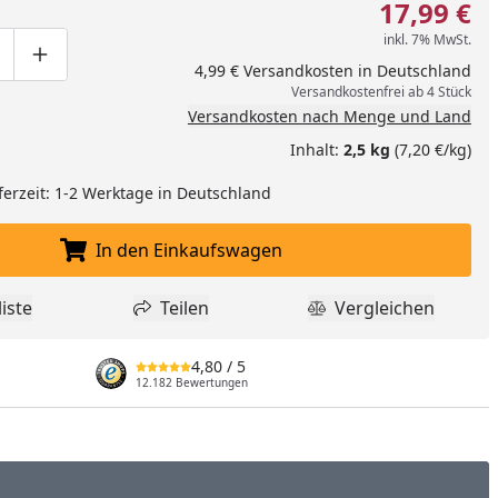
17,99 €
inkl. 7% MwSt.
ge um eins verringern
duktmenge manuell eingeben
Produktmenge um eins erhöhen
4,99 € Versandkosten in Deutschland
Versandkostenfrei ab 4 Stück
Versandkosten nach Menge und Land
Inhalt:
2,5 kg
(7,20 €/kg)
ferzeit: 1-2 Werktage in Deutschland
In den Einkaufswagen
In den Einkaufswagen legen
iste
Teilen
Vergleichen
dukt zur Wunschliste hinzufügen
Teilen
Produkt Vergle
4,80
/ 5
12.182 Bewertungen