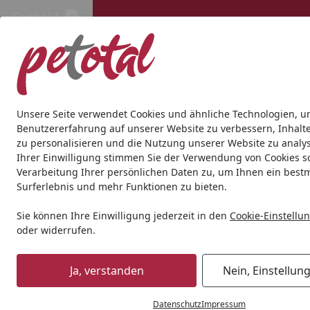
Kontakt
Kontakt
Kostenloser Versand ab 69€
Hund
Katze
Aquaristik
Teich
Andere Tierarten
Gesc
Unsere Seite verwendet Cookies und ähnliche Technologien, u
Benutzererfahrung auf unserer Website zu verbessern, Inhalt
zu personalisieren und die Nutzung unserer Website zu analys
Hund
Hundetrockenfutter
Bozita 2,5kg Purely Puppy&Jun
Ihrer Einwilligung stimmen Sie der Verwendung von Cookies s
Startseite
Verarbeitung Ihrer persönlichen Daten zu, um Ihnen ein best
BALD VERGRIFFEN
Surferlebnis und mehr Funktionen zu bieten.
Sie können Ihre Einwilligung jederzeit in den
Cookie-Einstellu
oder widerrufen.
Ja, verstanden
Nein, Einstellun
Datenschutz
Impressum