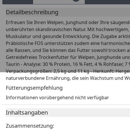
Detailbeschreibung
Erfreuen Sie Ihren Welpen, Junghund oder Ihre säugende
unberührten skandinavischen Natur. Mit hochwertigem, f
Muskulatur und gesunde Entwicklung. Die Zugabe arktis
Präbiotische FOS unterstützen zudem eine harmonische 
alle Rassen, und Sie können das Futter sowohl trocken a
Getreidefreies Trockenfutter für Welpen, Junghunde und
Taurin - Analyse: 30 % Protein, 16 % Fett, 4 % Rohfaser,
Verpackungsgrößen: 2,5 kg und 11 kg - Herkunft: Herge
naturverbundene Ernährung, die sein Wachstum und Woh
Fütterungsempfehlung
Informationen vorübergehend nicht verfügbar
Inhaltsangaben
Zusammensetzung: