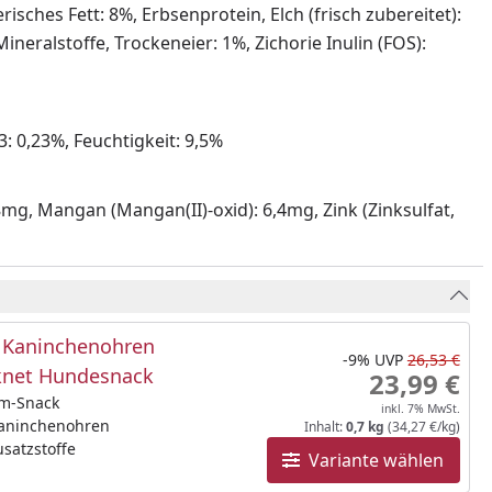
sches Fett: 8%, Erbsenprotein, Elch (frisch zubereitet):
ineralstoffe, Trockeneier: 1%, Zichorie Inulin (FOS):
: 0,23%, Feuchtigkeit: 9,5%
,8mg, Mangan (Mangan(II)-oxid): 6,4mg, Zink (Zinksulfat,
Kaninchenohren
-9%
UVP
26,53 €
knet Hundesnack
23,99 €
m-Snack
inkl. 7% MwSt.
Kaninchenohren
Inhalt:
0,7 kg
(34,27 €/kg)
satzstoffe
Variante wählen