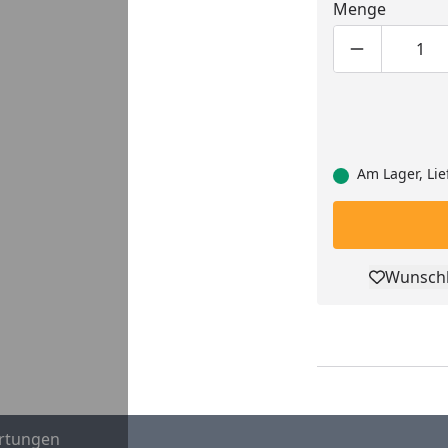
Menge
Produktmen
Pro
Am Lager, Lie
Wunschl
Pro
rtungen