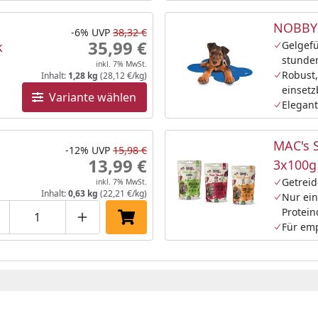
NOBBY 
-6%
UVP
38,32 €
35,99 €
k
Gelgefü
stunde
inkl. 7% MwSt.
Robust,
Inhalt:
1,28 kg
(28,12 €/kg)
einsetz
Variante wählen
Elegant
MAC's 
-12%
UVP
15,98 €
13,99 €
3x100g
Getreid
inkl. 7% MwSt.
Inhalt:
0,63 kg
(22,21 €/kg)
Nur ein
Protein
roduktmenge um eins verringern
Produktmenge manuell eingeben
Produktmenge um eins erhöhen
In den Einkaufswagen legen
Für em