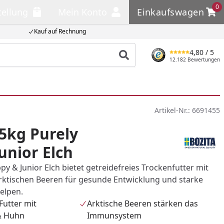
0
tellung
Mein Konto
Einkaufswagen
llung
Mein Konto
Einkaufswagen
Kauf auf Rechnung
4,80
/ 5
Produkt suchen
12.182 Bewertungen
Artikel-Nr.:
6691455
,5kg Purely
nior Elch
py & Junior Elch bietet getreidefreies Trockenfutter mit
rktischen Beeren für gesunde Entwicklung und starke
elpen.
Futter mit
Arktische Beeren stärken das
& Huhn
Immunsystem