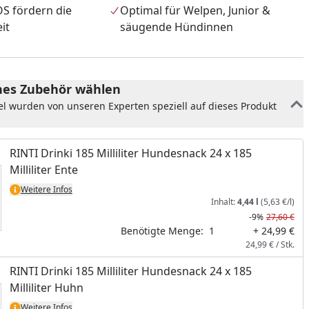
OS fördern die
Optimal für Welpen, Junior &
it
säugende Hündinnen
es Zubehör wählen
el wurden von unseren Experten speziell auf dieses Produkt
RINTI Drinki 185 Milliliter Hundesnack 24 x 185
Milliliter Ente
Weitere Infos
Inhalt:
4,44 l
(5,63 €/l)
-9%
27,60 €
nzufügen
Benötigte Menge:
1
+ 24,99 €
24,99 € / Stk.
RINTI Drinki 185 Milliliter Hundesnack 24 x 185
Milliliter Huhn
Weitere Infos