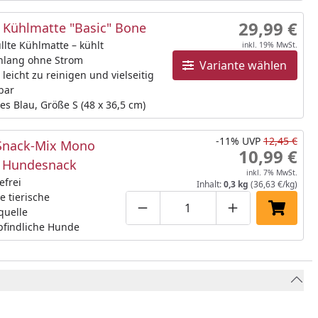
29,99 €
Kühlmatte "Basic" Bone
llte Kühlmatte – kühlt
inkl. 19% MwSt.
nlang ohne Strom
Variante wählen
 leicht zu reinigen und vielseitig
bar
es Blau, Größe S (48 x 36,5 cm)
-11%
UVP
12,45 €
Snack-Mix Mono
10,99 €
 Hundesnack
inkl. 7% MwSt.
efrei
Inhalt:
0,3 kg
(36,63 €/kg)
e tierische
quelle
Produktmenge um eins verringe
Produktmenge manuell
Produktmenge 
In den 
pfindliche Hunde