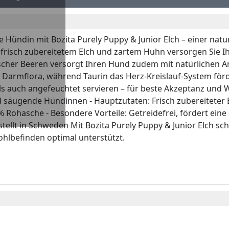
 Hündin mit Bozita Purely Puppy & Junior Elch – einer natu
risch zubereitetem Elch und zartem Huhn versorgen Sie Ihre
cher Beeren versorgt Ihren Hund zudem mit natürlichen An
Darmflora, während Taurin das Herz-Kreislauf-System förd
ls auch angefeuchtet servieren – für beste Akzeptanz und 
 säugende Hündinnen - Hauptzutaten: Frisch zubereiteter E
 7 % Rohasche - Besondere Vorteile: Getreidefrei, fördert ei
stellt in Schweden Mit Bozita Purely Puppy & Junior Elch
lbefinden optimal unterstützt.