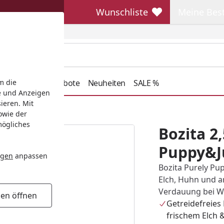
Wunschliste
Meine Bes
Wunschliste
Meine Beste
henkideen
Angebote
Neuheiten
SALE %
m die
e und Anzeigen
ieren. Mit
ior Elch
owie der
mögliches
Bozita 2
Puppy&Ju
ngen
anpassen
Bozita Purely Pup
Elch, Huhn und a
Verdauung bei W
gen öffnen
Getreidefreies 
frischem Elch 