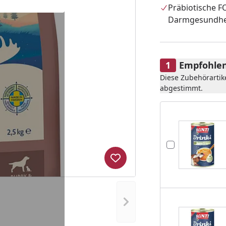
Präbiotische F
Darmgesundhe
Empfohlen
Diese Zubehörartik
abgestimmt.
Produkt zur Wunschliste hi
Nächstes Bild anzeigen