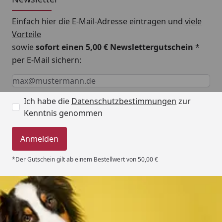
Einfach hier die E-Mail-Adresse eintragen und
viele
Vorteile
sowie
sofort einen 5,00 € Newslettergutschein
*
per E-Mail sichern:
Keine Eingabe erforderlich
Eingabe erforderlich
E-Mail *
Ich habe die
Datenschutzbestimmungen
zur
Kenntnis genommen
Anmelden
*Der Gutschein gilt ab einem Bestellwert von 50,00 €
Trusted Shops