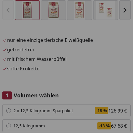
Vorheriges Bild anzeigen
Näc
nur eine einzige tierische Eiweißquelle
getreidefrei
mit frischem Wasserbüffel
softe Krokette
Volumen wählen
Alle anzeigen (4)
126,99 €
2 x 12,5 Kilogramm Sparpaket
-18 %
67,68 €
12,5 Kilogramm
-13 %