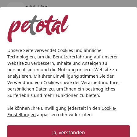
petotal-App
Öffnen
Banner schließen
petotal
kostenlos - Im App Store
Alle Produkte
Mein Konto
Wunschl
Ein
4,80
/ 5
Suchen
Unsere Seite verwendet Cookies und ähnliche
Technologien, um die Benutzererfahrung auf unserer
Hund
Hundetrockenfutter
bosch
bosch SOFT Maxi Was
Website zu verbessern, Inhalte und Anzeigen zu
Startseite
personalisieren und die Nutzung unserer Website zu
bosch SOFT Maxi Wasserbüffel &
analysieren. Mit Ihrer Einwilligung stimmen Sie der
Süßkartoffel Hundetrockenfutter
Verwendung von Cookies sowie der Verarbeitung Ihrer
persönlichen Daten zu, um Ihnen ein bestmögliches
4.9
Surferlebnis und mehr Funktionen zu bieten.
(13 Bewertungen)
Sie können Ihre Einwilligung jederzeit in den
Cookie-
Einstellungen
anpassen oder widerrufen.
Ja, verstanden