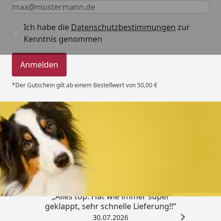
Keine Eingabe erforderlich
Eingabe erforderlich
E-Mail *
Ich habe die
Datenschutzbestimmungen
zur
Kenntnis genommen
Anmelden
*Der Gutschein gilt ab einem Bestellwert von 50,00 €
Trusted Shops
4,80
/ 5
„Alles top. Hat wie immer super
geklappt, sehr schnelle Lieferung!!“
30.07.2026