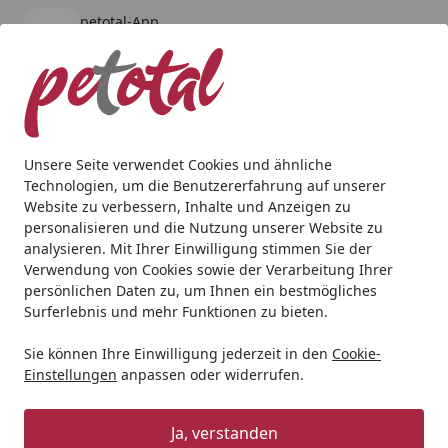
petotal-App
Öffnen
Banner schließen
petotal
kostenlos - Im App Store
Alle Produkte
Mein Konto
Wunschl
Ein
4,80
/ 5
Suchen
Unsere Seite verwendet Cookies und ähnliche
Technologien, um die Benutzererfahrung auf unserer
Hund
Hundetrockenfutter
bosch
bosch Puppy Hundetr
Website zu verbessern, Inhalte und Anzeigen zu
Startseite
personalisieren und die Nutzung unserer Website zu
bosch Puppy Hundetrockenfutter
analysieren. Mit Ihrer Einwilligung stimmen Sie der
Verwendung von Cookies sowie der Verarbeitung Ihrer
4.9
(13 Bewertungen)
persönlichen Daten zu, um Ihnen ein bestmögliches
Surferlebnis und mehr Funktionen zu bieten.
Sie können Ihre Einwilligung jederzeit in den
Cookie-
Einstellungen
anpassen oder widerrufen.
Ja, verstanden