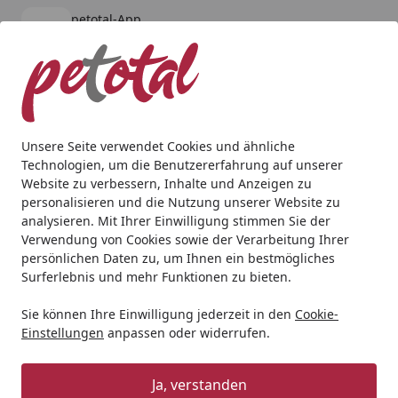
petotal-App
Öffnen
Banner schließen
petotal
kostenlos - Im App Store
Alle Produkte
Mein Konto
Wunschl
Ein
4,80
/ 5
Suchen
Unsere Seite verwendet Cookies und ähnliche
Technologien, um die Benutzererfahrung auf unserer
Andere Tierarten
Kleintier
Pflege & Hygiene
ARDAP Mi
Website zu verbessern, Inhalte und Anzeigen zu
Startseite
personalisieren und die Nutzung unserer Website zu
ARDAP Milben und Zeckenspray
analysieren. Mit Ihrer Einwilligung stimmen Sie der
100ml
Verwendung von Cookies sowie der Verarbeitung Ihrer
persönlichen Daten zu, um Ihnen ein bestmögliches
5
Surferlebnis und mehr Funktionen zu bieten.
(1 Bewertung)
BALD VERGRIFFEN
Sie können Ihre Einwilligung jederzeit in den
Cookie-
Einstellungen
anpassen oder widerrufen.
Ja, verstanden