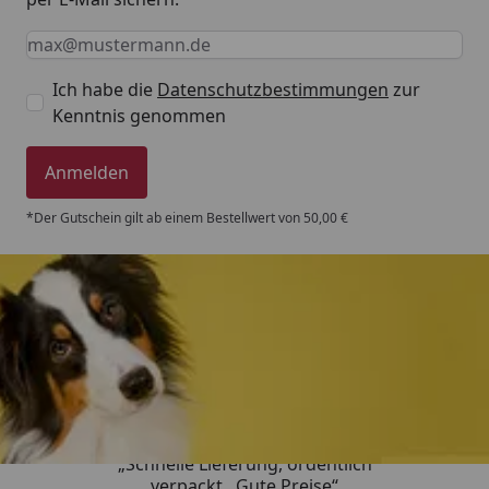
Keine Eingabe erforderlich
Eingabe erforderlich
E-Mail *
Ich habe die
Datenschutzbestimmungen
zur
Kenntnis genommen
Anmelden
*Der Gutschein gilt ab einem Bestellwert von 50,00 €
Trusted Shops
4,80
/ 5
„Schnelle Lieferung, ordentlich
verpackt . Gute Preise“