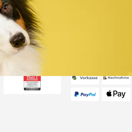
Versand
 immer super
e Lieferung!!“
6
Akzeptierte Zahlungsa