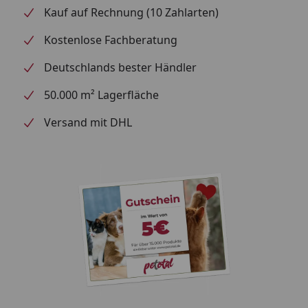
Die angegebene Fütterungsempfehlung dient nur als
Kauf auf Rechnung (10 Zahlarten)
Orientierungshilfe. Kätzchen sowie trächtige Katzen
Kostenlose Fachberatung
haben einen erhöhten Nährstoffbedarf, bitte
gegebenenfalls die Futtermenge an die jeweilige
Deutschlands bester Händler
Situation anpassen. Bitte stellen Sie Ihrer Katze
50.000 m² Lagerfläche
immer frisches Wasser bereit! Beobachten Sie das
Gewicht Ihrer Katze und passen Sie die Futtermenge
Versand mit DHL
gegebenenfalls an. Ihre Katze hat ein Idealgewicht,
wenn ihre Taille erkennbar die Rippen zu erspüren
aber nicht zu sehen sind. Beachten Sie dabei, dass
trächtige Katzen einen erhöhten Nährstoffbedarf
haben. Für eine ausgewogene Ernährung bitte
zusammen mit einem Applaws Alleinfutter (Nass-
oder Trockenfutter) füttern.