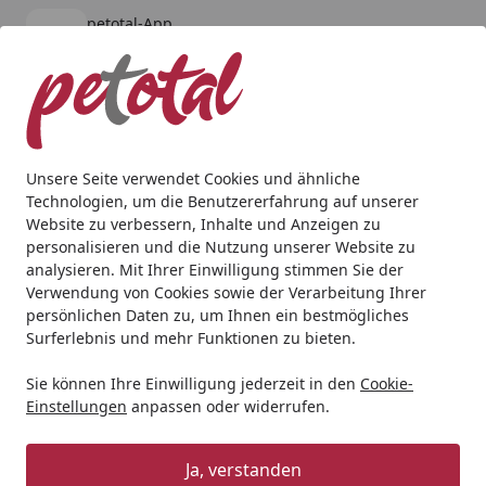
petotal-App
Öffnen
Banner schließen
petotal
kostenlos - Im App Store
Alle Produkte
Mein Konto
Wunschl
Ein
4,80
/ 5
Suchen
Unsere Seite verwendet Cookies und ähnliche
Technologien, um die Benutzererfahrung auf unserer
Katze
Katzennassfutter
Applaws
Applaws 156g Katzen
Website zu verbessern, Inhalte und Anzeigen zu
Startseite
personalisieren und die Nutzung unserer Website zu
Applaws 156g Katzennassfutter
analysieren. Mit Ihrer Einwilligung stimmen Sie der
Verwendung von Cookies sowie der Verarbeitung Ihrer
BALD VERGRIFFEN
persönlichen Daten zu, um Ihnen ein bestmögliches
Surferlebnis und mehr Funktionen zu bieten.
Sie können Ihre Einwilligung jederzeit in den
Cookie-
Einstellungen
anpassen oder widerrufen.
Ja, verstanden