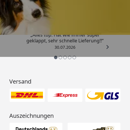
Trusted Shops
4,80
/ 5
„Alles top. Hat wie immer super
geklappt, sehr schnelle Lieferung!!“
30.07.2026
Versand
Auszeichnungen