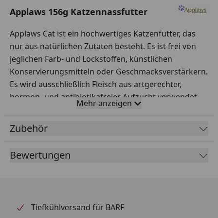
Applaws 156g Katzennassfutter
Applaws Cat ist ein hochwertiges Katzenfutter, das
nur aus natürlichen Zutaten besteht. Es ist frei von
jeglichen Farb- und Lockstoffen, künstlichen
Konservierungsmitteln oder Geschmacksverstärkern.
Es wird ausschließlich Fleisch aus artgerechter,
hormon- und antibiotikafreier Aufzucht verwendet.
Mehr anzeigen
Fütterungsempfehlung
Zubehör
Gewicht der Katze
Futtermenge/T
Bewertungen
2-4kg
70g
4-6kg
150g
6-8kg
220g
Tiefkühlversand für BARF