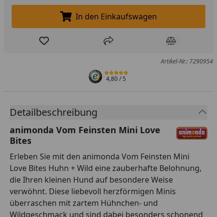
In den Einkaufswagen
In den Einkaufswagen legen
Produkt zur Wunschliste hinzufügen
Teilen
Produkt Ver
Artikel-Nr.: 7290954
4,80
/ 5
Detailbeschreibung
animonda Vom Feinsten Mini Love
Bites
Erleben Sie mit den animonda Vom Feinsten Mini
Love Bites Huhn + Wild eine zauberhafte Belohnung,
die Ihren kleinen Hund auf besondere Weise
verwöhnt. Diese liebevoll herzförmigen Minis
überraschen mit zartem Hühnchen- und
Wildgeschmack und sind dabei besonders schonend