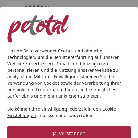
petotal-App
Öffnen
Banner schließen
petotal
kostenlos - Im App Store
Alle Produkte
Mein Konto
Wunschl
Ein
4,80
/ 5
Suchen
Unsere Seite verwendet Cookies und ähnliche
Technologien, um die Benutzererfahrung auf unserer
Katze
Snacks
animonda Vom Feinsten Mini Love Bites
Website zu verbessern, Inhalte und Anzeigen zu
Startseite
personalisieren und die Nutzung unserer Website zu
animonda Vom Feinsten Mini Love
analysieren. Mit Ihrer Einwilligung stimmen Sie der
Bites
Verwendung von Cookies sowie der Verarbeitung Ihrer
persönlichen Daten zu, um Ihnen ein bestmögliches
Surferlebnis und mehr Funktionen zu bieten.
Sie können Ihre Einwilligung jederzeit in den
Cookie-
Einstellungen
anpassen oder widerrufen.
Ja, verstanden