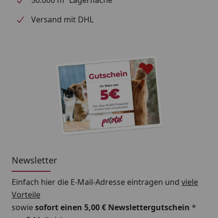
animonda Vom Feinsten Mini Love Bites schenken Sie
Ihrem kleinen Hund eine köstliche, gesunde
Versand mit DHL
Belohnung, die Liebe und Vitalität vereint.
Newsletter
Einfach hier die E-Mail-Adresse eintragen und
viele
Vorteile
sowie
sofort einen 5,00 € Newslettergutschein
*