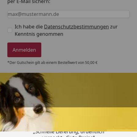
per E-Mail sichern:
Keine Eingabe erforderlich
Eingabe erforderlich
E-Mail *
Ich habe die
Datenschutzbestimmungen
zur
Kenntnis genommen
Anmelden
*Der Gutschein gilt ab einem Bestellwert von 50,00 €
Trusted Shops
4,80
/ 5
„Schnelle Lieferung, ordentlich