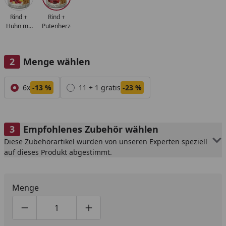
Rind +
Rind +
Putenherzen
Huhn mit
Käse
Menge wählen
Alle anzeigen (2)
6x
-13 %
11 + 1 gratis
-23 %
Empfohlenes Zubehör wählen
Diese Zubehörartikel wurden von unseren Experten speziell
auf dieses Produkt abgestimmt.
Menge
Produktmenge um eins verringern
Produktmenge manuell eingeben
Produktmenge um eins erhöhen