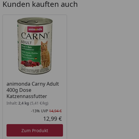
Kunden kauften auch
3 kg
160 g
4 kg
195 g
5 kg
225 g
animonda Carny Adult
400g Dose
Katzennassfutter
Inhalt:
2,4 kg
(5,41 €/kg)
-13%
UVP
14,94 €
Rabatt in Prozent
Ursprünglicher Preis
12,99 €
Aktueller Preis
Zum Produkt