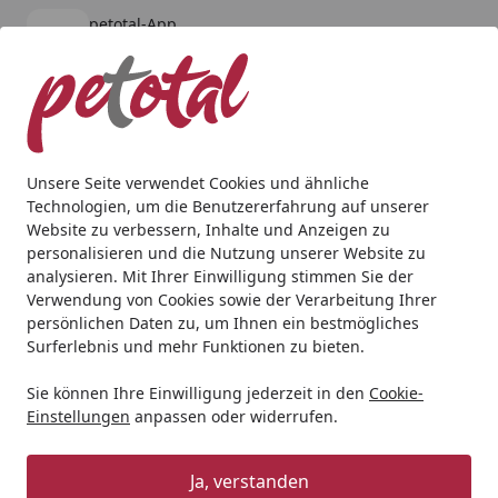
petotal-App
Öffnen
Banner schließen
petotal
kostenlos - Im App Store
Alle Produkte
Mein Konto
Wunschl
Ein
4,80
/ 5
Suchen
Unsere Seite verwendet Cookies und ähnliche
Technologien, um die Benutzererfahrung auf unserer
Katze
Katzennassfutter
animonda
animonda Carny Sen
Website zu verbessern, Inhalte und Anzeigen zu
Startseite
personalisieren und die Nutzung unserer Website zu
animonda Carny Senior 400g Dose
analysieren. Mit Ihrer Einwilligung stimmen Sie der
Katzennassfutter Rind Putenherzen
Verwendung von Cookies sowie der Verarbeitung Ihrer
persönlichen Daten zu, um Ihnen ein bestmögliches
Surferlebnis und mehr Funktionen zu bieten.
Angebot
Sie können Ihre Einwilligung jederzeit in den
Cookie-
Einstellungen
anpassen oder widerrufen.
Ja, verstanden