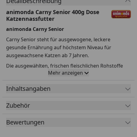
Detailbeschreibung
animonda Carny Senior 400g Dose
Katzennassfutter
animonda Carny Senior
Carny Senior steht für ausgewogene, leckere
gesunde Ernährung auf höchstem Niveau für
ausgewachsene Katzen ab 7 Jahren.
Die ausgewählten, frischen fleischlichen Rohstoffe
Mehr anzeigen
garantieren den unvergleichlichen Geschmack, den
Katzen überaus schätzen.
Inhaltsangaben
Carny Senior versorgt die ältere Katze mit allen
lebenswichtigen Nährstoffen und ist exakt auf den
Zubehör
speziellen Bedarf von Senior-Katzen abgestimmt.
Fütterungsempfehlung
Bewertungen
Gewicht in kg
g pro Tag