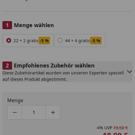
Menge wählen
Alle anzeigen (2)
22 + 2 gratis
-5 %
44 + 4 gratis
-5 %
Empfohlenes Zubehör wählen
Diese Zubehörartikel wurden von unseren Experten speziell
auf dieses Produkt abgestimmt.
Menge
Produktmenge um eins verringern
Produktmenge manuell eingeben
Produktmenge um eins erhöhen
-4%
UVP
19,92 €