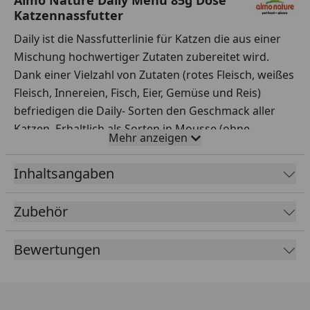
Katzennassfutter
Daily ist die Nassfutterlinie für Katzen die aus einer
Mischung hochwertiger Zutaten zubereitet wird.
Dank einer Vielzahl von Zutaten (rotes Fleisch, weißes
Fleisch, Innereien, Fisch, Eier, Gemüse und Reis)
befriedigen die Daily- Sorten den Geschmack aller
Katzen. Erhaltlich als Sorten in Mousse (ohne
Mehr anzeigen
hinzugefügtes Getreide), Paté (ohne hinzugefügtes
Getreide) und köstliche Stückchen in Soße, ohne
Inhaltsangaben
Farbstoffe oder chemische Konservierungsmittel.
Zubehör
Glutenfrei
Sorte ohne Getreide
Bewertungen
Ideal für diejenigen, die ein getreidefreies Produkt
wählen möchten
Fütterungsempfehlung