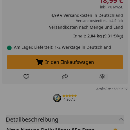
18,99 €
inkl. 7% MwSt.
4,99 € Versandkosten in Deutschland
Versandkostenfrei ab 4 Stück
Versandkosten nach Menge und Land
Inhalt:
2,04 kg
(9,31 €/kg)
Am Lager, Lieferzeit: 1-2 Werktage in Deutschland
In den Einkaufswagen
In den Einkaufswagen legen
Produkt zur Wunschliste hinzufügen
Teilen
Produkt Ver
Artikel-Nr.: 5803637
4,80
/ 5
Detailbeschreibung
Almo Nature Daily Menu 85g Dose