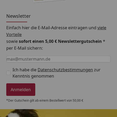
zur Verringerung der Gefahr von Harnwegs-
Erkrankungen beizutragen.
Newsletter
Einfach hier die E-Mail-Adresse eintragen und
viele
Vorteile
sowie
sofort einen 5,00 € Newslettergutschein
*
per E-Mail sichern:
Keine Eingabe erforderlich
Eingabe erforderlich
E-Mail *
Ich habe die
Datenschutzbestimmungen
zur
Kenntnis genommen
Anmelden
*Der Gutschein gilt ab einem Bestellwert von 50,00 €