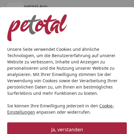
petotal-App
Öffnen
Banner schließen
petotal
kostenlos - Im App Store
Alle Produkte
Mein Konto
Wunschl
Ein
4,80
/ 5
Suchen
Unsere Seite verwendet Cookies und ähnliche
Technologien, um die Benutzererfahrung auf unserer
Katze
Katzennassfutter
Almo Nature
Almo Nature Dai
Website zu verbessern, Inhalte und Anzeigen zu
Startseite
personalisieren und die Nutzung unserer Website zu
Almo Nature Daily Menu 85g Dose
analysieren. Mit Ihrer Einwilligung stimmen Sie der
Katzennassfutter Häppchen mit
Verwendung von Cookies sowie der Verarbeitung Ihrer
persönlichen Daten zu, um Ihnen ein bestmögliches
Rind
Surferlebnis und mehr Funktionen zu bieten.
BALD VERGRIFFEN
Sie können Ihre Einwilligung jederzeit in den
Cookie-
Einstellungen
anpassen oder widerrufen.
Ja, verstanden