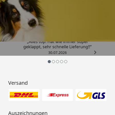
Trusted Shops
4,80
/ 5
„Alles top. Hat wie immer super
geklappt, sehr schnelle Lieferung!!“
30.07.2026
Versand
Auszeichnungen