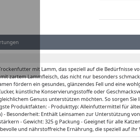
rtungen
rockenfutter mit Lamm, das speziell auf die Bedürfnisse vo
 mit zartem Lammfleisch, das nicht nur besonders schmackh
samen fördern ein gesundes, glänzendes Fell und eine wohlg
ucker, künstliche Konservierungsstoffe oder Geschmacksvers
eichlichem Genuss unterstützen möchten. So sorgen Sie lieb
te Produktfakten: - Produkttyp: Alleinfuttermittel für älter
- Besonderheit: Enthält Leinsamen zur Unterstützung von H
ärkern - Gewicht: 325 g Packung - Geeignet für alle Katze
bevolle und nährstoffreiche Ernährung, die speziell auf ihr