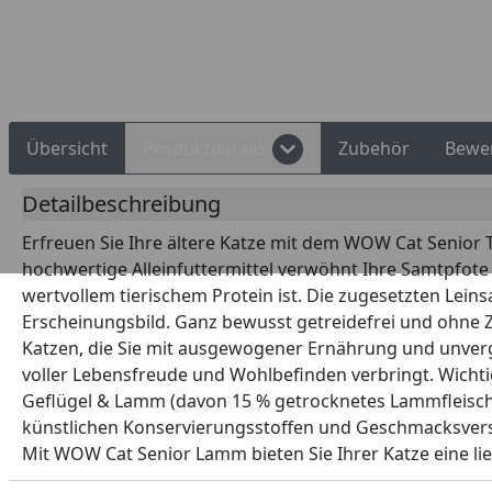
Übersicht
Produktdetails
Zubehör
Bewe
Detailbeschreibung
Erfreuen Sie Ihre ältere Katze mit dem WOW Cat Senior T
hochwertige Alleinfuttermittel verwöhnt Ihre Samtpfote
wertvollem tierischem Protein ist. Die zugesetzten Lein
Erscheinungsbild. Ganz bewusst getreidefrei und ohne Z
Katzen, die Sie mit ausgewogener Ernährung und unvergl
voller Lebensfreude und Wohlbefinden verbringt. Wichtigs
Geflügel & Lamm (davon 15 % getrocknetes Lammfleisch) 
künstlichen Konservierungsstoffen und Geschmacksverst
Mit WOW Cat Senior Lamm bieten Sie Ihrer Katze eine lie