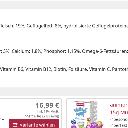
eisch: 19%, Geflügelfett: 8%, hydrolisierte Geflügelprotein
r: 3%, Calcium: 1,8%, Phosphor: 1,15%, Omega-6-Fettsäuren
Vitamin B6, Vitamin B12, Biotin, Folsäure, Vitamin C, Pantoth
16,99 €
animon
15g Mu
inkl. 19% MwSt.
Inhalt:
6 kg
(2,83 €/kg)
r –
besond
Variante wählen
perfekt