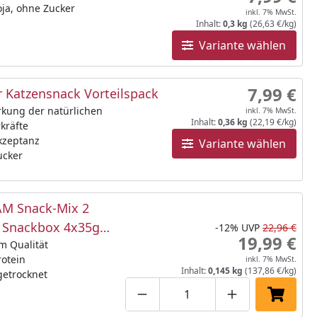
ja, ohne Zucker
inkl. 7% MwSt.
Inhalt:
0,3 kg
(26,63 €/kg)
Variante wählen
7,99 €
 Katzensnack Vorteilspack
rkung der natürlichen
inkl. 7% MwSt.
Inhalt:
0,36 kg
(22,19 €/kg)
kräfte
kzeptanz
Variante wählen
ucker
M Snack-Mix 2
e Snackbox 4x35g
-12%
UVP
22,96 €
19,99 €
snack
m Qualität
otein
inkl. 7% MwSt.
Inhalt:
0,145 kg
(137,86 €/kg)
getrocknet
Produktmenge um eins verringe
Produktmenge manuell
Produktmenge 
In den 