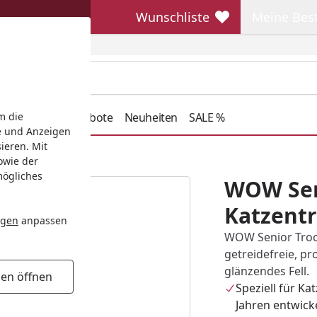
Wunschliste
Meine Bes
Wunschliste
Meine Beste
henkideen
Angebote
Neuheiten
SALE %
m die
e und Anzeigen
ieren. Mit
tzentrockenfutter
owie der
mögliches
WOW Se
Katzentr
ngen
anpassen
WOW Senior Trock
getreidefreie, pr
glänzendes Fell.
gen öffnen
Speziell für Ka
Jahren entwick