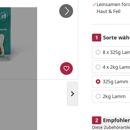
Leinsamen för
Haut & Fell
Sorte wäh
Alle anzeigen (4)
8 x 325g L
4 x 2kg La
Produkt zur Wunschliste hi
325g Lamm
Nächstes Bild anzeigen
2kg Lamm
Empfohlen
Diese Zubehörartik