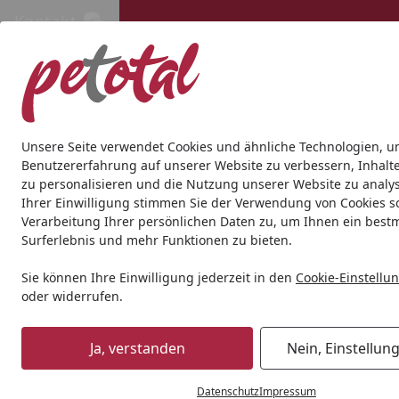
Kontakt
Kontakt
Kostenloser Versand ab 69€
Hund
Katze
Aquaristik
Teich
Andere Tierarten
Gesc
Unsere Seite verwendet Cookies und ähnliche Technologien, u
Benutzererfahrung auf unserer Website zu verbessern, Inhalt
zu personalisieren und die Nutzung unserer Website zu analys
Katze
Katzentrockenfutter
WOW
WOW Senior Lamm Ka
Ihrer Einwilligung stimmen Sie der Verwendung von Cookies s
Startseite
Verarbeitung Ihrer persönlichen Daten zu, um Ihnen ein best
Surferlebnis und mehr Funktionen zu bieten.
Sie können Ihre Einwilligung jederzeit in den
Cookie-Einstellu
oder widerrufen.
Ja, verstanden
Nein, Einstellun
Datenschutz
Impressum