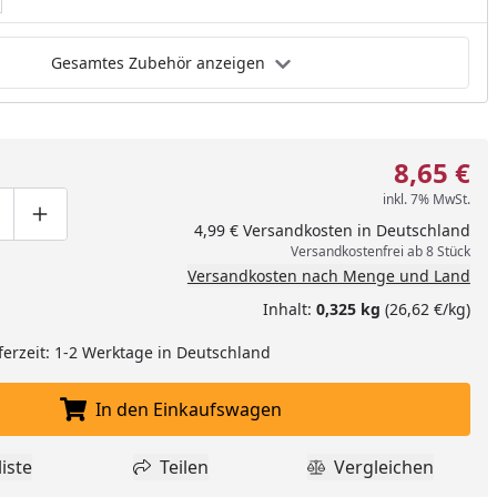
Gesamtes Zubehör anzeigen
8,65 €
inkl. 7% MwSt.
ge um eins verringern
duktmenge manuell eingeben
Produktmenge um eins erhöhen
4,99 € Versandkosten in Deutschland
Versandkostenfrei ab 8 Stück
Versandkosten nach Menge und Land
Inhalt:
0,325 kg
(26,62 €/kg)
ferzeit: 1-2 Werktage in Deutschland
In den Einkaufswagen
In den Einkaufswagen legen
iste
Teilen
Vergleichen
dukt zur Wunschliste hinzufügen
Teilen
Produkt Vergle