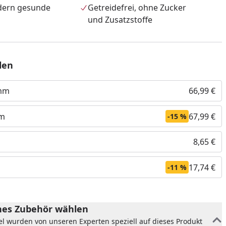
dern gesunde
Getreidefrei, ohne Zucker
und Zusatzstoffe
len
amm
66,99 €
mm
67,99 €
-15 %
nzufügen
8,65 €
17,74 €
-11 %
es Zubehör wählen
el wurden von unseren Experten speziell auf dieses Produkt