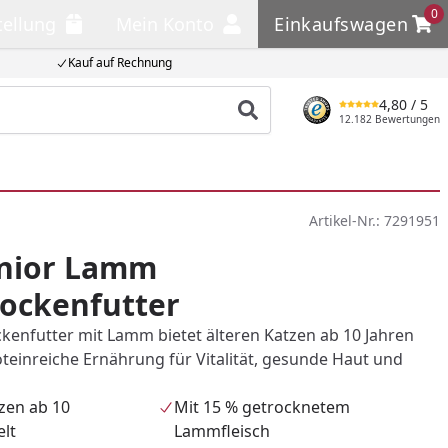
0
tellung
Mein Konto
Einkaufswagen
llung
Mein Konto
Einkaufswagen
Kauf auf Rechnung
4,80
/ 5
Produkt suchen
12.182 Bewertungen
Artikel-Nr.:
7291951
nior Lamm
ockenfutter
enfutter mit Lamm bietet älteren Katzen ab 10 Jahren
oteinreiche Ernährung für Vitalität, gesunde Haut und
tzen ab 10
Mit 15 % getrocknetem
elt
Lammfleisch