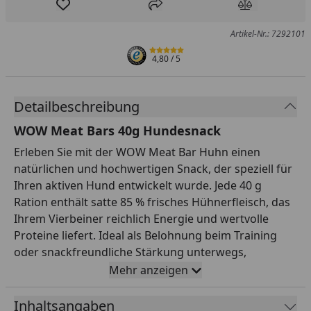
Produkt zur Wunschliste hinzufügen
Teilen
Produkt Ver
Artikel-Nr.: 7292101
4,80
/ 5
Detailbeschreibung
WOW Meat Bars 40g Hundesnack
Erleben Sie mit der WOW Meat Bar Huhn einen
natürlichen und hochwertigen Snack, der speziell für
Ihren aktiven Hund entwickelt wurde. Jede 40 g
Ration enthält satte 85 % frisches Hühnerfleisch, das
Ihrem Vierbeiner reichlich Energie und wertvolle
Proteine liefert. Ideal als Belohnung beim Training
oder snackfreundliche Stärkung unterwegs,
überzeugen die Meat Bars durch ihr praktisches
Mehr anzeigen
Format und eine sorgfältig ausgewählte Rezeptur
ganz ohne Getreide, Zuckerzusatz oder künstliche
Inhaltsangaben