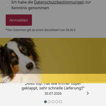
Ich habe die
Datenschutzbestimmungen
zur
Kenntnis genommen
Anmelden
*Der Gutschein gilt ab einem Bestellwert von 50,00 €
Trusted Shops
4,80
/ 5
„Alles top. Hat wie immer super
geklappt, sehr schnelle Lieferung!!“
30.07.2026