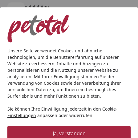
petotal-App
Öffnen
Banner schließen
petotal
kostenlos - Im App Store
Alle Produkte
Mein Konto
Wunschl
Ein
4,80
/ 5
Suchen
Unsere Seite verwendet Cookies und ähnliche
Technologien, um die Benutzererfahrung auf unserer
Hund
Snacks
WOW Meat Bars 40g Hundesnack
Website zu verbessern, Inhalte und Anzeigen zu
Startseite
personalisieren und die Nutzung unserer Website zu
WOW Meat Bars 40g Hundesnack
analysieren. Mit Ihrer Einwilligung stimmen Sie der
Verwendung von Cookies sowie der Verarbeitung Ihrer
persönlichen Daten zu, um Ihnen ein bestmögliches
Surferlebnis und mehr Funktionen zu bieten.
Sie können Ihre Einwilligung jederzeit in den
Cookie-
Einstellungen
anpassen oder widerrufen.
Ja, verstanden