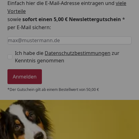
Einfach hier die E-Mail-Adresse eintragen und
viele
Vorteile
sowie
sofort einen 5,00 € Newslettergutschein
*
per E-Mail sichern:
Keine Eingabe erforderlich
Eingabe erforderlich
E-Mail *
Ich habe die
Datenschutzbestimmungen
zur
Kenntnis genommen
Anmelden
*Der Gutschein gilt ab einem Bestellwert von 50,00 €
Trusted Shops
4,80
/ 5