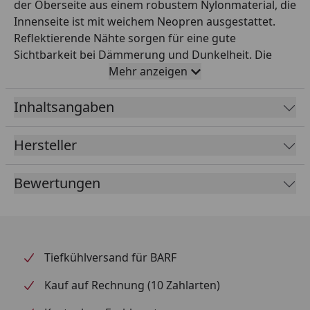
der Oberseite aus einem robustem Nylonmaterial, die
Innenseite ist mit weichem Neopren ausgestattet.
Reflektierende Nähte sorgen für eine gute
Sichtbarkeit bei Dämmerung und Dunkelheit. Die
Hundeleine ist zwei Meter lang, sodass der Hund
Mehr anzeigen
genug Bewegungsfreiheit hat, Herrchen oder
Frauchen jedoch die volle Kontrolle ausüben können.
Inhaltsangaben
Für eine besonders große Flexibilität ist die Leine
dreifach verstellbar, damit sie situationsbedingt
Hersteller
gekürzt werden kann.
Bewertungen
Tiefkühlversand für BARF
Kauf auf Rechnung (10 Zahlarten)