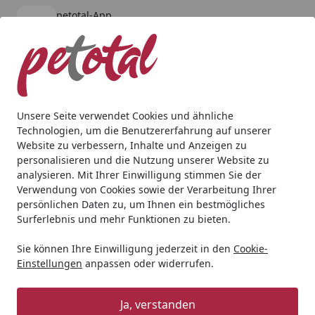
petotal-App
Öffnen
Banner schließen
petotal
kostenlos - Im App Store
Alle Produkte
Mein Konto
Wunschl
Ein
4,80
/ 5
Suchen
Unsere Seite verwendet Cookies und ähnliche
Technologien, um die Benutzererfahrung auf unserer
Hund
Halsbänder, Leinen & Co
Leinen
Wolters Soft & 
Website zu verbessern, Inhalte und Anzeigen zu
Startseite
personalisieren und die Nutzung unserer Website zu
Wolters Soft & Safe cayenne
analysieren. Mit Ihrer Einwilligung stimmen Sie der
Führleine
Verwendung von Cookies sowie der Verarbeitung Ihrer
persönlichen Daten zu, um Ihnen ein bestmögliches
Surferlebnis und mehr Funktionen zu bieten.
Sie können Ihre Einwilligung jederzeit in den
Cookie-
Einstellungen
anpassen oder widerrufen.
Ja, verstanden