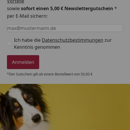
Vorteile
sowie
sofort einen 5,00 € Newslettergutschein
*
per E-Mail sichern:
Keine Eingabe erforderlich
Eingabe erforderlich
E-Mail *
Ich habe die
Datenschutzbestimmungen
zur
Kenntnis genommen
Anmelden
*Der Gutschein gilt ab einem Bestellwert von 50,00 €
Trusted Shops
4,80
/ 5