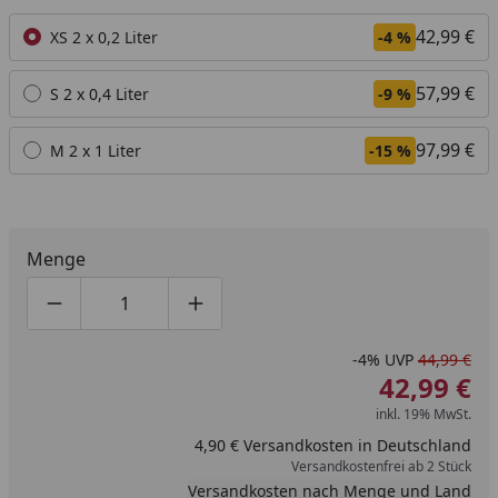
Alle anzeigen (3)
42,99 €
XS 2 x 0,2 Liter
-4 %
57,99 €
S 2 x 0,4 Liter
-9 %
97,99 €
M 2 x 1 Liter
-15 %
Menge
Produktmenge um eins verringern
Produktmenge manuell eingeben
Produktmenge um eins erhöhen
-4%
UVP
44,99 €
42,99 €
inkl. 19% MwSt.
4,90 € Versandkosten in Deutschland
Versandkostenfrei ab 2 Stück
Versandkosten nach Menge und Land