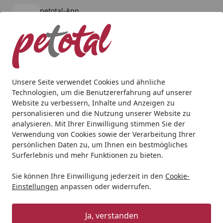
petotal-App
Öffnen
Banner schließen
petotal
kostenlos - Im App Store
Alle Produkte
Mein Konto
Wunschl
Ein
4,80
/ 5
Suchen
Unsere Seite verwendet Cookies und ähnliche
Technologien, um die Benutzererfahrung auf unserer
Hund
Hundenäpfe & Co
Wolters Gohan Doppelnapf - Gr
Website zu verbessern, Inhalte und Anzeigen zu
Startseite
personalisieren und die Nutzung unserer Website zu
Wolters Gohan Doppelnapf - Grau
analysieren. Mit Ihrer Einwilligung stimmen Sie der
Verwendung von Cookies sowie der Verarbeitung Ihrer
persönlichen Daten zu, um Ihnen ein bestmögliches
Surferlebnis und mehr Funktionen zu bieten.
Sie können Ihre Einwilligung jederzeit in den
Cookie-
Einstellungen
anpassen oder widerrufen.
Ja, verstanden