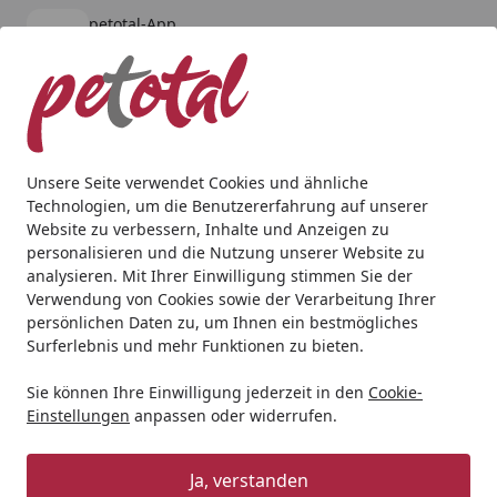
petotal-App
Öffnen
Banner schließen
petotal
kostenlos - Im App Store
Alle Produkte
Mein Konto
Wunschl
Ein
4,80
/ 5
Suchen
Unsere Seite verwendet Cookies und ähnliche
Technologien, um die Benutzererfahrung auf unserer
Hund
Halsbänder, Leinen & Co
Leinen
Wolters Cityle
Website zu verbessern, Inhalte und Anzeigen zu
Startseite
personalisieren und die Nutzung unserer Website zu
Wolters Cityleine K2 100cmx13mm
analysieren. Mit Ihrer Einwilligung stimmen Sie der
sepia rosa
Verwendung von Cookies sowie der Verarbeitung Ihrer
persönlichen Daten zu, um Ihnen ein bestmögliches
Surferlebnis und mehr Funktionen zu bieten.
Sie können Ihre Einwilligung jederzeit in den
Cookie-
Einstellungen
anpassen oder widerrufen.
Ja, verstanden