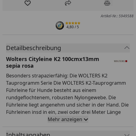
Produkt zur Wunschliste hinzufügen
Teilen
Produkt Ver
Artikel-Nr.: 5949588
4,80
/ 5
Detailbeschreibung
Wolters Cityleine K2 100cmx13mm
sepia rosa
Besonders strapazierfähig: Die WOLTERS K2
Tauprogramm Serie Die WOLTERS K2-Tauprogramm
Führleine für Hunde besteht aus einem
rundgeflochtenem, robusten Nylongewebe. Die
Führleine liegt angenehm und sicher in der Hand. Die
Führleinen insd in ein, zwei oder drei Meter Länge
erhältlich. Die Leine ist im Schonwaschgang im
Mehr anzeigen
Wäschesack waschbar, Metallbeschläge sollten
abgetrocknet werden, um eine Rostbildung zu
Inhaltsangaben