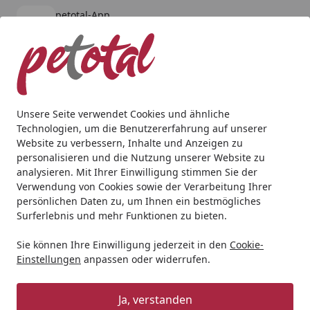
petotal-App
Öffnen
Banner schließen
petotal
kostenlos - Im App Store
Alle Produkte
Mein Konto
Wunschl
Ein
4,80
/ 5
Suchen
Unsere Seite verwendet Cookies und ähnliche
Technologien, um die Benutzererfahrung auf unserer
Katze
Katzentrockenfutter
Venandi Animal
VenandiAni
Website zu verbessern, Inhalte und Anzeigen zu
Startseite
personalisieren und die Nutzung unserer Website zu
VenandiAnimal Kitten
analysieren. Mit Ihrer Einwilligung stimmen Sie der
Katzentrockenfutter
Verwendung von Cookies sowie der Verarbeitung Ihrer
persönlichen Daten zu, um Ihnen ein bestmögliches
Surferlebnis und mehr Funktionen zu bieten.
Sie können Ihre Einwilligung jederzeit in den
Cookie-
Einstellungen
anpassen oder widerrufen.
Ja, verstanden