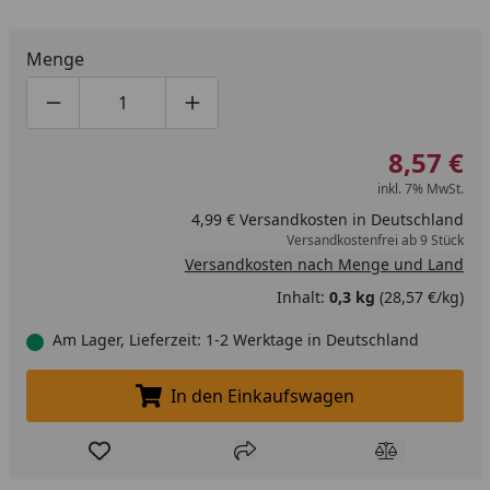
Menge
Produktmenge um eins verringern
Produktmenge manuell eingeben
Produktmenge um eins erhöhen
8,57 €
inkl. 7% MwSt.
4,99 € Versandkosten in Deutschland
Versandkostenfrei ab 9 Stück
Versandkosten nach Menge und Land
Inhalt:
0,3 kg
(28,57 €/kg)
Am Lager, Lieferzeit: 1-2 Werktage in Deutschland
In den Einkaufswagen
In den Einkaufswagen legen
Produkt zur Wunschliste hinzufügen
Teilen
Produkt Ver