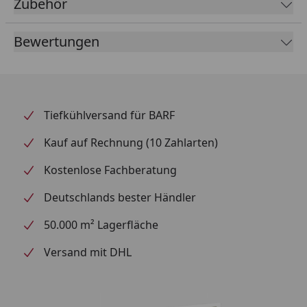
Zubehör
Natürlich, echt und ursprünglich – das ist Venandi.
Fütterungsempfehlung
Bewertungen
Alter der Katze (Monate)
Tagesbedarf kastrierte und/oder indoor Ka
2-4
--
5-9
50-60 g
Tiefkühlversand für BARF
10-12
50-55 g
Kauf auf Rechnung (10 Zahlarten)
Kostenlose Fachberatung
Deutschlands bester Händler
50.000 m² Lagerfläche
Versand mit DHL