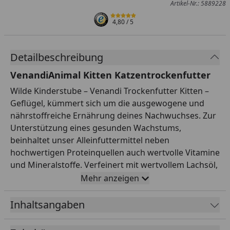
Artikel-Nr.: 5889228
4,80
/ 5
Detailbeschreibung
VenandiAnimal Kitten Katzentrockenfutter
Wilde Kinderstube – Venandi Trockenfutter Kitten –
Geflügel, kümmert sich um die ausgewogene und
nährstoffreiche Ernährung deines Nachwuchses. Zur
Unterstützung eines gesunden Wachstums,
beinhaltet unser Alleinfuttermittel neben
hochwertigen Proteinquellen auch wertvolle Vitamine
und Mineralstoffe. Verfeinert mit wertvollem Lachsöl,
wird unser Leckerbissen zum echten
Mehr anzeigen
Geschmackserlebnis. Dank der erstklassigen
Rezeptur und Verarbeitung, erhält dein Kitten genau
Inhaltsangaben
die Nährstoffe, welche bei einer ursprünglichen und
gesunden Ernährungsform benötigt werden.