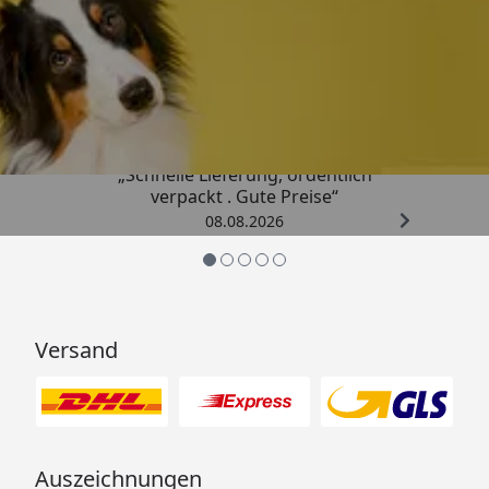
Trusted Shops
4,80
/ 5
„Schnelle Lieferung, ordentlich
verpackt . Gute Preise“
08.08.2026
Versand
Auszeichnungen