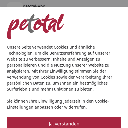
petotal-App
Öffnen
Banner schließen
petotal
kostenlos - Im App Store
Alle Produkte
Mein Konto
Wunschl
Ein
4,80
/ 5
Suchen
Unsere Seite verwendet Cookies und ähnliche
Technologien, um die Benutzererfahrung auf unserer
Geschenkideen
Geschenkideen für Hunde
TRIXIE Tasche
Website zu verbessern, Inhalte und Anzeigen zu
Startseite
personalisieren und die Nutzung unserer Website zu
TRIXIE Tasche Riva, 26 × 30 × 45 cm,
analysieren. Mit Ihrer Einwilligung stimmen Sie der
sangria
Verwendung von Cookies sowie der Verarbeitung Ihrer
persönlichen Daten zu, um Ihnen ein bestmögliches
Surferlebnis und mehr Funktionen zu bieten.
Sie können Ihre Einwilligung jederzeit in den
Cookie-
Einstellungen
anpassen oder widerrufen.
Ja, verstanden