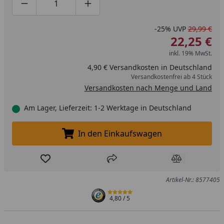
Produktmenge um eins verringern
Produktmenge manuell eingeben
Produktmenge um eins erhöhen
-25%
UVP
29,99 €
22,25 €
inkl. 19% MwSt.
4,90 € Versandkosten in Deutschland
Versandkostenfrei ab 4 Stück
Versandkosten nach Menge und Land
Am Lager, Lieferzeit: 1-2 Werktage in Deutschland
In den Einkaufswagen
In den Einkaufswagen legen
Produkt zur Wunschliste hinzufügen
Teilen
Produkt Ver
Artikel-Nr.: 8577405
4,80
/ 5