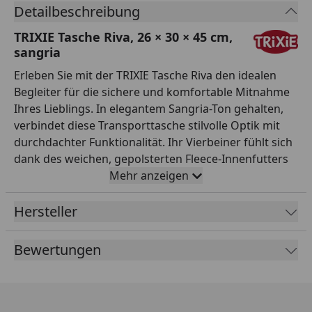
Detailbeschreibung
TRIXIE Tasche Riva, 26 × 30 × 45 cm,
sangria
Erleben Sie mit der TRIXIE Tasche Riva den idealen
Begleiter für die sichere und komfortable Mitnahme
Ihres Lieblings. In elegantem Sangria-Ton gehalten,
verbindet diese Transporttasche stilvolle Optik mit
durchdachter Funktionalität. Ihr Vierbeiner fühlt sich
dank des weichen, gepolsterten Fleece-Innenfutters
und großzügiger Netz-Einsätze mit Reißverschluss
Mehr anzeigen
stets rundum wohl und gut belüftet. Die integrierte
Kurzleine sorgt dafür, dass Ihr Tier selbst in
Hersteller
aufregenden Momenten sicher bleibt. Ob für den
Besuch beim Tierarzt, Ausflüge oder Reisen – die
Bewertungen
robuste, von oben zu öffnende Tasche bietet mit
ihren Maßen von 26 × 30 × 45 cm ausreichend Platz
für Hunde oder Katzen bis zu 7 kg und erleichtert
Ihnen jede gemeinsame Unternehmung. Setzen Sie