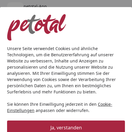
petotal-App
Öffnen
Banner schließen
petotal
kostenlos - Im App Store
Alle Produkte
Mein Konto
Wunschl
Ein
4,80
/ 5
Suchen
Unsere Seite verwendet Cookies und ähnliche
Technologien, um die Benutzererfahrung auf unserer
Geschenkideen
Geschenkideen für Katzen
TRIXIE Schutz
Website zu verbessern, Inhalte und Anzeigen zu
Startseite
personalisieren und die Nutzung unserer Website zu
TRIXIE Schutznetz, drahtverstärkt,
analysieren. Mit Ihrer Einwilligung stimmen Sie der
4 × 3 m, olivgrün
Verwendung von Cookies sowie der Verarbeitung Ihrer
persönlichen Daten zu, um Ihnen ein bestmögliches
Surferlebnis und mehr Funktionen zu bieten.
Sie können Ihre Einwilligung jederzeit in den
Cookie-
Einstellungen
anpassen oder widerrufen.
Ja, verstanden