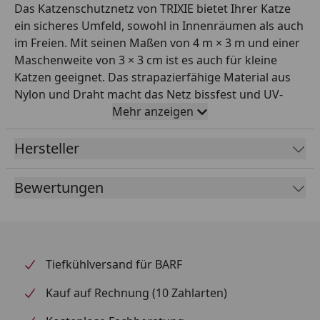
Das Katzenschutznetz von TRIXIE bietet Ihrer Katze
ein sicheres Umfeld, sowohl in Innenräumen als auch
im Freien. Mit seinen Maßen von 4 m × 3 m und einer
Maschenweite von 3 × 3 cm ist es auch für kleine
Katzen geeignet. Das strapazierfähige Material aus
Nylon und Draht macht das Netz bissfest und UV-
beständig. Die olivgrüne Farbe fügt sich harmonisch
Mehr anzeigen
in Ihre Umgebung ein. Im Lieferumfang sind neben
dem Netz auch Haken, Dübel und eine praktische
Hersteller
Befestigungsleine enthalten, sodass der Aufbau
mühelos gelingt. Wichtigste Produktfakten: - Marke:
Bewertungen
TRIXIE - Produkttyp: Katzenschutznetz - Material:
Nylon/Draht - Maße: 4 m × 3 m - Gewicht: 920 g -
Besondere Merkmale: Drahtverstärkt, bissfest und
inklusive Befestigungszubehör Fazit: Schützen Sie
Tiefkühlversand für BARF
Ihre Katze mit einem robusten Katzenschutznetz von
TRIXIE.
Kauf auf Rechnung (10 Zahlarten)