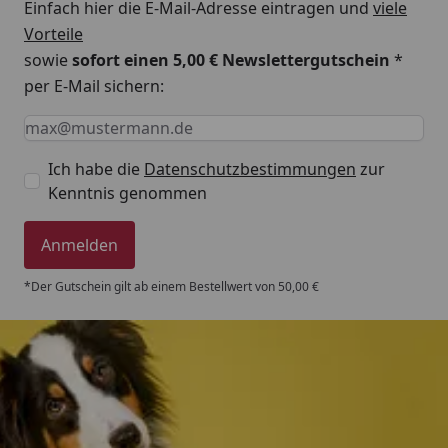
Einfach hier die E-Mail-Adresse eintragen und
viele
Vorteile
sowie
sofort einen 5,00 € Newslettergutschein
*
per E-Mail sichern:
Keine Eingabe erforderlich
Eingabe erforderlich
E-Mail *
Ich habe die
Datenschutzbestimmungen
zur
Kenntnis genommen
Anmelden
*Der Gutschein gilt ab einem Bestellwert von 50,00 €
Trusted Shops
4,80
/ 5