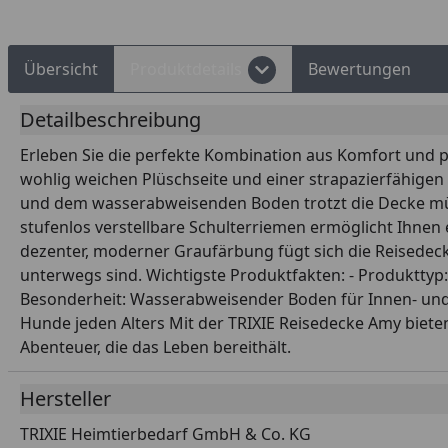
Übersicht
Produktdetails
Bewertungen
Detailbeschreibung
Erleben Sie die perfekte Kombination aus Komfort und pr
wohlig weichen Plüschseite und einer strapazierfähige
und dem wasserabweisenden Boden trotzt die Decke mühe
stufenlos verstellbare Schulterriemen ermöglicht Ihnen
dezenter, moderner Graufärbung fügt sich die Reisedeck
unterwegs sind. Wichtigste Produktfakten: - Produkttyp:
Besonderheit: Wasserabweisender Boden für Innen- und A
Hunde jeden Alters Mit der TRIXIE Reisedecke Amy biete
Abenteuer, die das Leben bereithält.
Hersteller
TRIXIE Heimtierbedarf GmbH & Co. KG