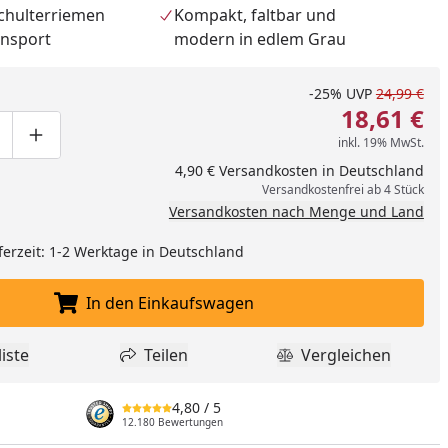
Schulterriemen
Kompakt, faltbar und
ansport
modern in edlem Grau
nzufügen
-25%
UVP
24,99 €
18,61 €
inkl. 19% MwSt.
ge um eins verringern
duktmenge manuell eingeben
Produktmenge um eins erhöhen
4,90 € Versandkosten in Deutschland
Versandkostenfrei ab 4 Stück
Versandkosten nach Menge und Land
ferzeit: 1-2 Werktage in Deutschland
In den Einkaufswagen
In den Einkaufswagen legen
iste
Teilen
Vergleichen
dukt zur Wunschliste hinzufügen
Teilen
Produkt Vergle
4,80
/ 5
12.180 Bewertungen