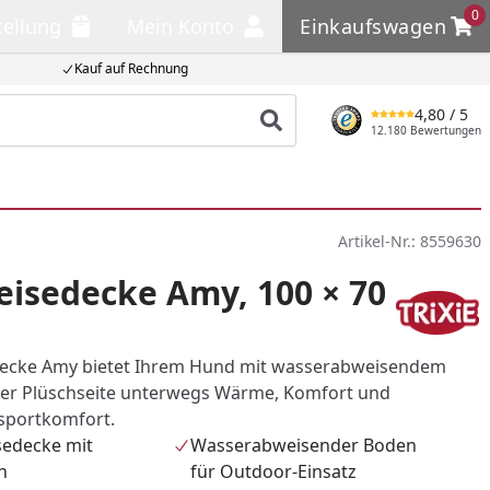
0
tellung
Mein Konto
Einkaufswagen
llung
Mein Konto
Einkaufswagen
Kauf auf Rechnung
4,80
/ 5
Produkt suchen
12.180 Bewertungen
Artikel-Nr.:
8559630
eisedecke Amy, 100 × 70
edecke Amy bietet Ihrem Hund mit wasserabweisendem
er Plüschseite unterwegs Wärme, Komfort und
sportkomfort.
sedecke mit
Wasserabweisender Boden
h
für Outdoor-Einsatz