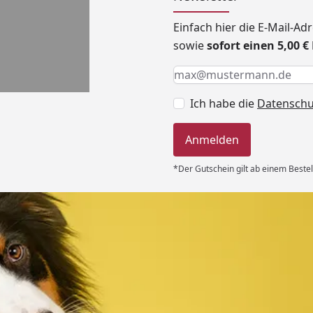
Einfach hier die E-Mail-A
sowie
sofort einen 5,00 
Keine Eingabe erforderlic
Eingabe erforderlich
E-Mail *
Ich habe die
Datensch
Anmelden
*Der Gutschein gilt ab einem Bestel
Versand
 immer super
e Lieferung!!“
6