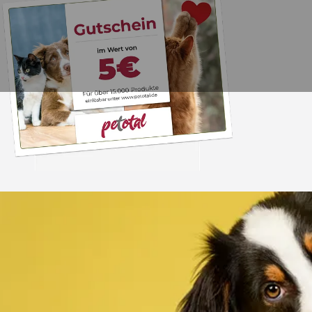
Trusted Shops
„Alles top. Hat wie
geklappt, sehr schnell
4,80
/ 5
30.07.202
12.180 Bewertungen