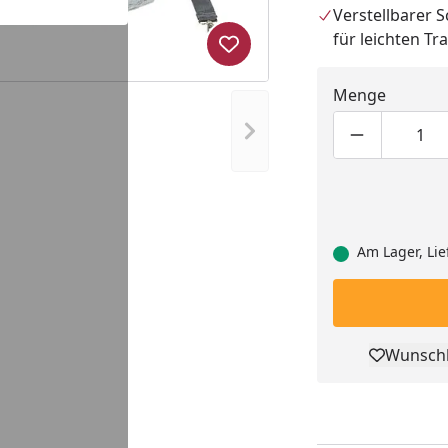
Verstellbarer 
für leichten Tr
Produkt zur Wunschliste hi
Menge
Nächstes Bild anzeigen
Produktmen
Pro
Am Lager, Lie
Wunschl
Pro