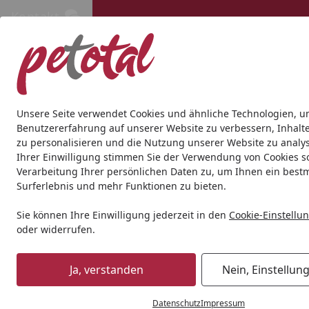
Kontakt
Kontakt
Kostenloser Versand ab 69€
Hund
Katze
Aquaristik
Teich
Andere Tierarten
Gesc
Unsere Seite verwendet Cookies und ähnliche Technologien, u
Benutzererfahrung auf unserer Website zu verbessern, Inhalt
zu personalisieren und die Nutzung unserer Website zu analys
Geschenkideen
Geschenkideen für Hunde
TRIXIE Reise
Ihrer Einwilligung stimmen Sie der Verwendung von Cookies s
Startseite
Verarbeitung Ihrer persönlichen Daten zu, um Ihnen ein best
Surferlebnis und mehr Funktionen zu bieten.
Sie können Ihre Einwilligung jederzeit in den
Cookie-Einstellu
oder widerrufen.
Ja, verstanden
Nein, Einstellun
Datenschutz
Impressum