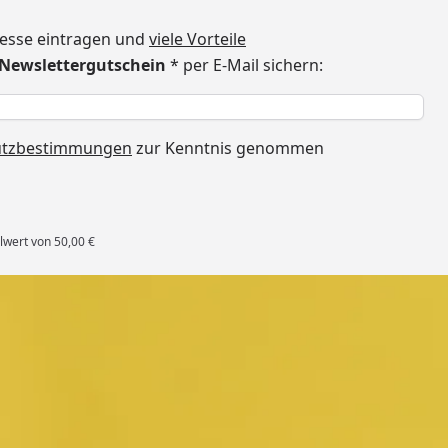
dresse eintragen und
viele Vorteile
€ Newslettergutschein
* per E-Mail sichern:
h
utzbestimmungen
zur Kenntnis genommen
lwert von 50,00 €