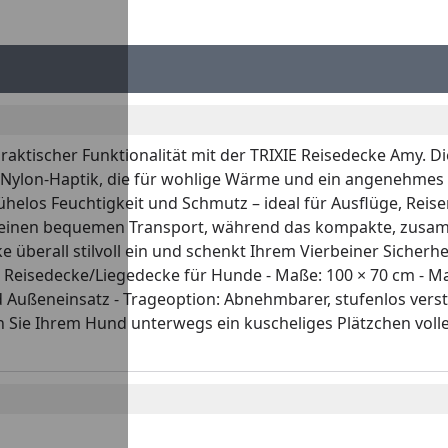
aktischer Funktionalität mit der TRIXIE Reisedecke Amy. Di
n Nylon-Haptik, die für wohlige Wärme und ein angenehmes
los Feuchtigkeit und Schmutz – ideal für Ausflüge, Reis
 einen bequemen Transport, während das kompakte, zusamme
e überall stilvoll ein und schenkt Ihrem Vierbeiner Siche
 Reisedecke/Liegedecke für Hunde - Maße: 100 × 70 cm - Mat
ußeneinsatz - Trageoption: Abnehmbarer, stufenlos verste
n Sie Ihrem Hund unterwegs ein kuscheliges Plätzchen volle