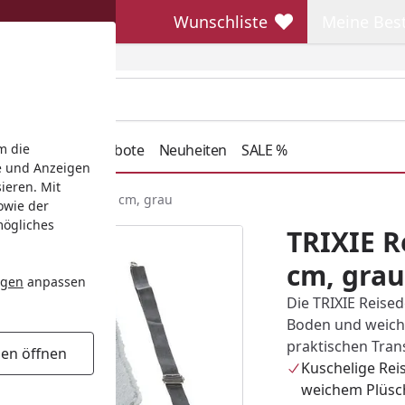
Wunschliste
Meine Bes
Wunschliste
Meine Beste
henkideen
Angebote
Neuheiten
SALE %
m die
e und Anzeigen
ieren. Mit
decke Amy, 100 × 70 cm, grau
owie der
mögliches
TRIXIE R
cm, grau
ngen
anpassen
Die TRIXIE Reis
Boden und weich
praktischen Tran
gen öffnen
Kuschelige Rei
weichem Plüsc