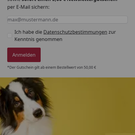
per E-Mail sichern:
Keine Eingabe erforderlich
Eingabe erforderlich
E-Mail *
Ich habe die
Datenschutzbestimmungen
zur
Kenntnis genommen
Anmelden
*Der Gutschein gilt ab einem Bestellwert von 50,00 €
Trusted Shops
4,80
/ 5