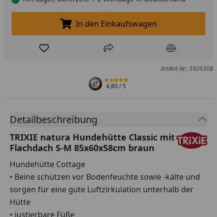
In den Einkaufswagen
In den Einkaufswagen legen
Produkt zur Wunschliste hinzufügen
Teilen
Produkt Ver
Artikel-Nr.: 5925308
4,80
/ 5
Detailbeschreibung
TRIXIE natura Hundehütte Classic mit
Flachdach S-M 85x60x58cm braun
Hundehütte Cottage
• Beine schützen vor Bodenfeuchte sowie -kälte und
sorgen für eine gute Luftzirkulation unterhalb der
Hütte
• justierbare Füße