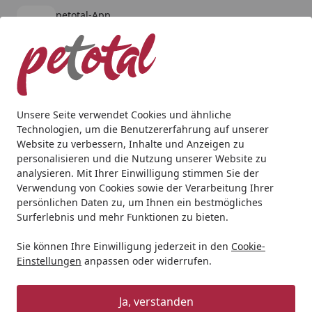
petotal-App
Öffnen
Banner schließen
petotal
kostenlos - Im App Store
Alle Produkte
Mein Konto
Wunschl
Ein
4,80
/ 5
Suchen
Unsere Seite verwendet Cookies und ähnliche
Technologien, um die Benutzererfahrung auf unserer
Hund
Ausruhen & Schlafen
Hundehütten
TRIXIE natu
Website zu verbessern, Inhalte und Anzeigen zu
Startseite
personalisieren und die Nutzung unserer Website zu
TRIXIE natura Hundehütte Classic
analysieren. Mit Ihrer Einwilligung stimmen Sie der
mit Flachdach S-M 85x60x58cm
Verwendung von Cookies sowie der Verarbeitung Ihrer
persönlichen Daten zu, um Ihnen ein bestmögliches
braun
Surferlebnis und mehr Funktionen zu bieten.
Sie können Ihre Einwilligung jederzeit in den
Cookie-
Einstellungen
anpassen oder widerrufen.
Ja, verstanden