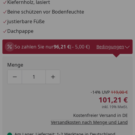
Kiefernholz, lasiert
Beine schützen vor Bodenfeuchte
justierbare Füße
Dachpappe
So zahlen Sie nur
96,21 €
(– 5,00 €)
Bedingungen
Menge
Produktmenge um eins verringern
Produktmenge manuell eingeben
Produktmenge um eins erhöhen
-14%
UVP
119,00 €
101,21 €
inkl. 19% MwSt.
Kostenfreier Versand in DE
Versandkosten nach Menge und Land
Am Lager, Lieferzeit: 1-2 Werktage in Deutschland