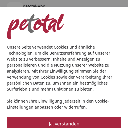
petotal-App
Öffnen
Banner schließen
petotal
kostenlos - Im App Store
Alle Produkte
Mein Konto
Wunschl
Ein
4,80
/ 5
Suchen
Unsere Seite verwendet Cookies und ähnliche
Technologien, um die Benutzererfahrung auf unserer
Geschenkideen
Geschenkideen für Hunde
TRIXIE Liegem
Website zu verbessern, Inhalte und Anzeigen zu
Startseite
personalisieren und die Nutzung unserer Website zu
TRIXIE Liegematte Viviana, altrosa
analysieren. Mit Ihrer Einwilligung stimmen Sie der
Verwendung von Cookies sowie der Verarbeitung Ihrer
persönlichen Daten zu, um Ihnen ein bestmögliches
Surferlebnis und mehr Funktionen zu bieten.
Sie können Ihre Einwilligung jederzeit in den
Cookie-
Einstellungen
anpassen oder widerrufen.
Ja, verstanden