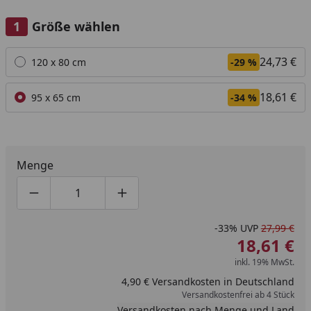
Größe wählen
Alle anzeigen (2)
24,73 €
120 x 80 cm
-29 %
18,61 €
95 x 65 cm
-34 %
Menge
Produktmenge um eins verringern
Produktmenge manuell eingeben
Produktmenge um eins erhöhen
-33%
UVP
27,99 €
18,61 €
inkl. 19% MwSt.
4,90 € Versandkosten in Deutschland
Versandkostenfrei ab 4 Stück
Versandkosten nach Menge und Land