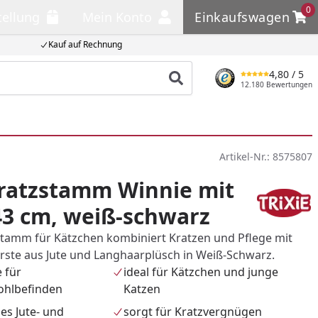
0
tellung
Mein Konto
Einkaufswagen
llung
Mein Konto
Einkaufswagen
Kauf auf Rechnung
4,80
/ 5
Produkt suchen
12.180 Bewertungen
Artikel-Nr.:
8575807
Kratzstamm Winnie mit
43 cm, weiß-schwarz
stamm für Kätzchen kombiniert Kratzen und Pflege mit
ste aus Jute und Langhaarplüsch in Weiß-Schwarz.
 für
ideal für Kätzchen und junge
ohlbefinden
Katzen
es Jute- und
sorgt für Kratzvergnügen