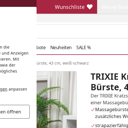
Wunschliste
Meine Bes
Wunschliste
Meine Beste
henkideen
Angebote
Neuheiten
SALE %
m die
e und Anzeigen
ieren. Mit
stamm Winnie mit Bürste, 43 cm, weiß-schwarz
owie der
mögliches
TRIXIE 
Bürste, 
ngen
anpassen
Der TRIXIE Kratz
einer Massagebür
Massagebürste
gen öffnen
zusätzliches W
strapazierfähig