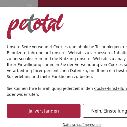
Kontakt
Kontakt
Kostenloser Versand ab 69€
Hund
Katze
Aquaristik
Teich
Andere Tierarten
Gesc
Unsere Seite verwendet Cookies und ähnliche Technologien, u
Benutzererfahrung auf unserer Website zu verbessern, Inhalt
zu personalisieren und die Nutzung unserer Website zu analys
Geschenkideen
Geschenkideen für Katzen
TRIXIE Kratz
Ihrer Einwilligung stimmen Sie der Verwendung von Cookies s
Startseite
Verarbeitung Ihrer persönlichen Daten zu, um Ihnen ein best
Surferlebnis und mehr Funktionen zu bieten.
Sie können Ihre Einwilligung jederzeit in den
Cookie-Einstellu
oder widerrufen.
Ja, verstanden
Nein, Einstellun
Datenschutz
Impressum