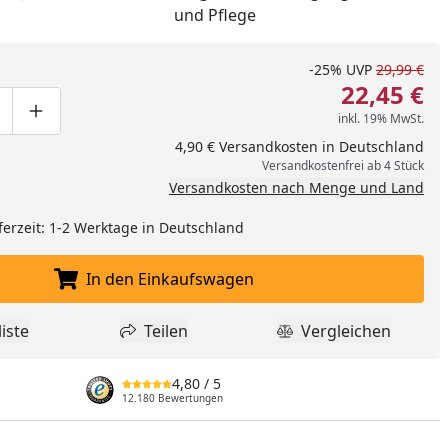
und Pflege
-25%
UVP
29,99 €
22,45 €
inkl. 19% MwSt.
ge um eins verringern
duktmenge manuell eingeben
Produktmenge um eins erhöhen
4,90 € Versandkosten in Deutschland
Versandkostenfrei ab 4 Stück
Versandkosten nach Menge und Land
ferzeit: 1-2 Werktage in Deutschland
nzufügen
In den Einkaufswagen
In den Einkaufswagen legen
iste
Teilen
Vergleichen
dukt zur Wunschliste hinzufügen
Teilen
Produkt Vergle
4,80
/ 5
12.180 Bewertungen