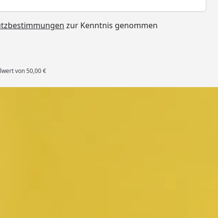
h
utzbestimmungen
zur Kenntnis genommen
lwert von 50,00 €