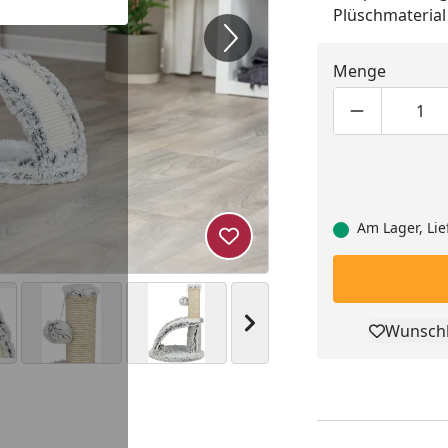
Plüschmaterial
Menge
Produktmen
Pro
Am Lager, Lie
Produkt zur Wunschliste hi
Nächstes Bild anzeigen
Wunschl
Pro