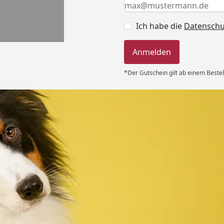
Keine Eingabe erforderlic
Eingabe erforderlich
E-Mail *
Ich habe die
Datensch
Anmelden
*Der Gutschein gilt ab einem Bestel
Versand
 immer super
e Lieferung!!“
6