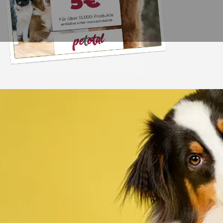
Trusted Shops
„Alles top. Hat wie
geklappt, sehr schnell
4,80
/ 5
30.07.202
12.180 Bewertungen