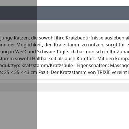
d junge Katzen, die sowohl ihre Kratzbedürfnisse ausleben
nd der Möglichkeit, den Kratzstamm zu nutzen, sorgt für e
g in Weiß und Schwarz fügt sich harmonisch in Ihr Zuhaus
stamm sowohl Haltbarkeit als auch Komfort. Mit den kompak
rodukttyp: Kratzstamm/Kratzsäule - Eigenschaften: Massagebü
 25 × 35 × 43 cm Fazit: Der Kratzstamm von TRIXIE vereint P