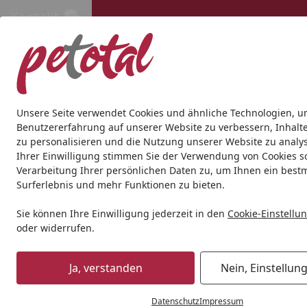
Kontakt
Kontakt
Kostenloser Versand ab 69€
Hund
Katze
Aquaristik
Teich
Andere Tierarten
Gesc
Unsere Seite verwendet Cookies und ähnliche Technologien, u
Benutzererfahrung auf unserer Website zu verbessern, Inhalt
zu personalisieren und die Nutzung unserer Website zu analys
Hund
Transport & Reise
Autozubehör
TRIXIE Klapp-R
Ihrer Einwilligung stimmen Sie der Verwendung von Cookies s
Startseite
Verarbeitung Ihrer persönlichen Daten zu, um Ihnen ein best
Surferlebnis und mehr Funktionen zu bieten.
Sie können Ihre Einwilligung jederzeit in den
Cookie-Einstellu
oder widerrufen.
Ja, verstanden
Nein, Einstellun
Datenschutz
Impressum