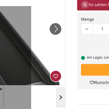
So zahlen 
Menge
Produktmen
Pro
Am Lager, Lie
Produkt zur Wunschliste hi
Wunschl
Pro
Nächstes Bild anzeigen