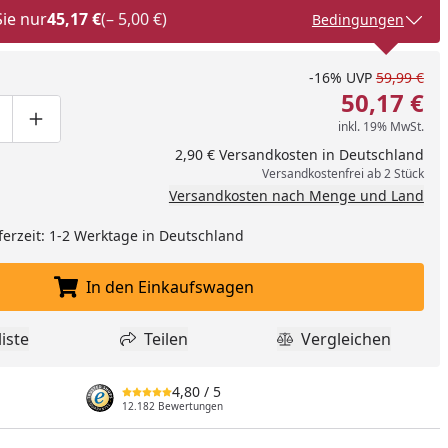
Sie nur
45,17 €
(– 5,00 €)
Bedingungen
-16%
UVP
59,99 €
50,17 €
inkl. 19% MwSt.
ge um eins verringern
duktmenge manuell eingeben
Produktmenge um eins erhöhen
2,90 € Versandkosten in Deutschland
Versandkostenfrei ab 2 Stück
Versandkosten nach Menge und Land
ferzeit: 1-2 Werktage in Deutschland
In den Einkaufswagen
In den Einkaufswagen legen
nzufügen
iste
Teilen
Vergleichen
dukt zur Wunschliste hinzufügen
Teilen
Produkt Vergle
4,80
/ 5
12.182 Bewertungen