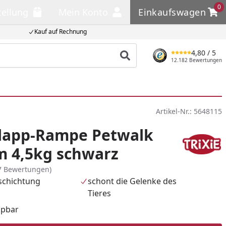
0
tellung
Mein Konto
Einkaufswagen
llung
Mein Konto
Einkaufswagen
Kauf auf Rechnung
4,80
/ 5
Produkt suchen
12.182 Bewertungen
Artikel-Nr.:
5648115
Klapp-Rampe Petwalk
m 4,5kg schwarz
7 Bewertungen)
schichtung
schont die Gelenke des
Tieres
pbar