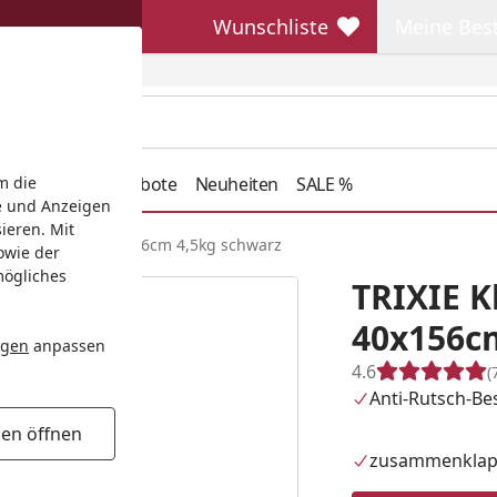
Wunschliste
Meine Bes
Wunschliste
Meine Beste
henkideen
Angebote
Neuheiten
SALE %
m die
e und Anzeigen
ieren. Mit
ampe Petwalk 40x156cm 4,5kg schwarz
owie der
mögliches
TRIXIE 
40x156c
ngen
anpassen
4.6
(
Anti-Rutsch-Be
gen öffnen
zusammenklap