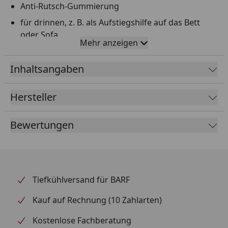
Anti-Rutsch-Gummierung
für drinnen, z. B. als Aufstiegshilfe auf das Bett
oder Sofa
Mehr anzeigen
in der Höhe dreifach-verstellbar
schont die Gelenke des Tieres
Inhaltsangaben
sehr empfehlenswert bei Rücken- und
Hersteller
Gelenkproblemen
auch zur Präventivanwendung
Bewertungen
zusammenklappbar, platzsparend zu verstauen
Produktabmessungen: 36 x 90 cm (B x T), in der Höhe
dreifach-verstellbar (29/36/43 cm)
Tiefkühlversand für BARF
Kauf auf Rechnung (10 Zahlarten)
Kostenlose Fachberatung