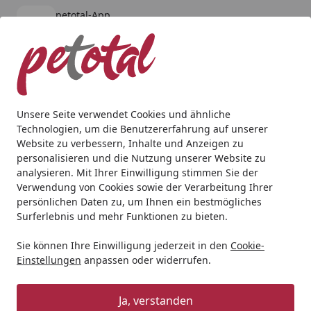
petotal-App
Öffnen
Banner schließen
petotal
kostenlos - Im App Store
Alle Produkte
Mein Konto
Wunschl
Ein
4,80
/ 5
Suchen
Unsere Seite verwendet Cookies und ähnliche
Technologien, um die Benutzererfahrung auf unserer
Hund
Transport & Reise
Autozubehör
TRIXIE Hunde-R
Website zu verbessern, Inhalte und Anzeigen zu
Startseite
personalisieren und die Nutzung unserer Website zu
TRIXIE Hunde-Rampe
analysieren. Mit Ihrer Einwilligung stimmen Sie der
höhenverstellbar 36x90cm weiß
Verwendung von Cookies sowie der Verarbeitung Ihrer
persönlichen Daten zu, um Ihnen ein bestmögliches
4.8
Surferlebnis und mehr Funktionen zu bieten.
(6 Bewertungen)
Sie können Ihre Einwilligung jederzeit in den
Cookie-
Einstellungen
anpassen oder widerrufen.
Ja, verstanden