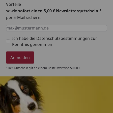
Vorteile
sowie
sofort einen 5,00 € Newslettergutschein
*
per E-Mail sichern:
Keine Eingabe erforderlich
Eingabe erforderlich
E-Mail *
Ich habe die
Datenschutzbestimmungen
zur
Kenntnis genommen
Anmelden
*Der Gutschein gilt ab einem Bestellwert von 50,00 €
Trusted Shops
4,80
/ 5