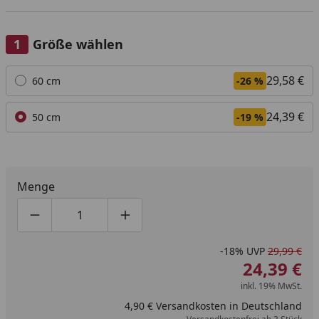
Größe wählen
Alle anzeigen (2)
29,58 €
60 cm
-26 %
24,39 €
50 cm
-19 %
Menge
Produktmenge um eins verringern
Produktmenge manuell eingeben
Produktmenge um eins erhöhen
-18%
UVP
29,99 €
24,39 €
inkl. 19% MwSt.
4,90 € Versandkosten in Deutschland