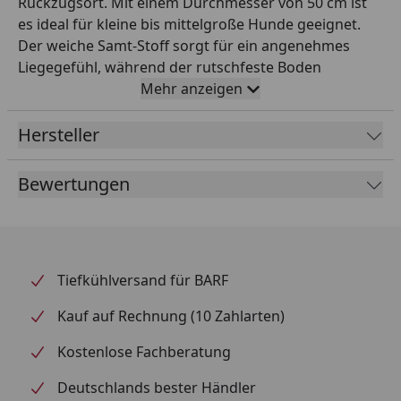
Rückzugsort. Mit einem Durchmesser von 50 cm ist
es ideal für kleine bis mittelgroße Hunde geeignet.
Der weiche Samt-Stoff sorgt für ein angenehmes
Liegegefühl, während der rutschfeste Boden
Stabilität gibt. Das Bett ist mit einer Polyestervlies-
Mehr anzeigen
Füllung ausgestattet und verfügt über einen
abnehmbaren Bezug, der waschbar ist, sodass die
Hersteller
Reinigung mühelos gelingt. In einem ansprechenden
blau-grau passt es perfekt in jede Wohnumgebung
Bewertungen
und wird schnell zum Lieblingsplatz Ihres Hundes.
Wichtigste Produktfakten: - Marke: TRIXIE -
Produkttyp: Bett für Hunde - Material: Polyester -
Maße: Ø 50 cm - Gewicht: 0.91 kg - Besondere
Tiefkühlversand für BARF
Merkmale: rutschfester Boden, abnehmbarer Bezug,
waschbar Fazit: Gönnen Sie Ihrem Hund mit diesem
Kauf auf Rechnung (10 Zahlarten)
eleganten Bett einen Ort der Entspannung.
Kostenlose Fachberatung
Deutschlands bester Händler