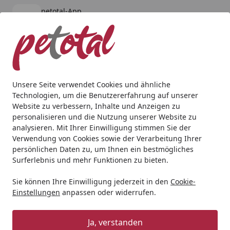
petotal-App
Öffnen
Banner schließen
petotal
kostenlos - Im App Store
Alle Produkte
Mein Konto
Wunschl
Ein
4,80
/ 5
Suchen
Unsere Seite verwendet Cookies und ähnliche
Technologien, um die Benutzererfahrung auf unserer
Geschenkideen
Geschenkideen für Hunde
TRIXIE Bett A
Website zu verbessern, Inhalte und Anzeigen zu
Startseite
personalisieren und die Nutzung unserer Website zu
TRIXIE Bett Alena, rund, blau-grau
analysieren. Mit Ihrer Einwilligung stimmen Sie der
Verwendung von Cookies sowie der Verarbeitung Ihrer
persönlichen Daten zu, um Ihnen ein bestmögliches
Surferlebnis und mehr Funktionen zu bieten.
Sie können Ihre Einwilligung jederzeit in den
Cookie-
Einstellungen
anpassen oder widerrufen.
Ja, verstanden