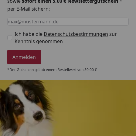
sowie
sofort einen 5,00 € Newslettergutschein
*
per E-Mail sichern:
Keine Eingabe erforderlich
Eingabe erforderlich
E-Mail *
Ich habe die
Datenschutzbestimmungen
zur
Kenntnis genommen
Anmelden
*Der Gutschein gilt ab einem Bestellwert von 50,00 €
Trusted Shops
4,80
/ 5