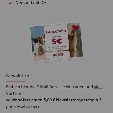
weniger Minuten aufnehmen können. Bei
Versand mit DHL
Wassertemperaturen unter 10°C empfehlen wir die
Fütterung mit Tetra Pond Wheatgerm Sticks.
Tetra Tipp: Wenn Sie regelmäßig zur gleichen Zeit und
an gleicher Stelle füttern, werden Ihnen Ihre Fische
mit etwas Glück schon bald aus der Hand fressen.
Newsletter
Einfach hier die E-Mail-Adresse eintragen und
viele
Vorteile
sowie
sofort einen 5,00 € Newslettergutschein
*
per E-Mail sichern: