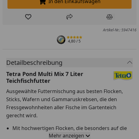
In den Einkaufswagen
In den Einkaufswagen legen
Produkt zur Wunschliste hinzufügen
Teilen
Produkt Ver
Artikel-Nr.: 5947416
4,80
/ 5
Detailbeschreibung
Tetra Pond Multi Mix 7 Liter
Teichfischfutter
Ausgewählte Futtermischung aus besten Flocken,
Sticks, Wafern und Gammaruskrebsen, die den
Fressgewohnheiten aller Fische im Gartenteich
gerecht wird.
Mit hochwertigen Flocken, die besonders auf die
Ernährungsbedürfnisse junger und kleiner Fische
Mehr anzeigen