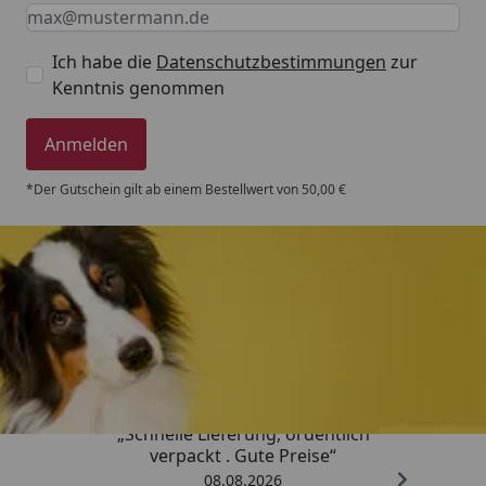
Keine Eingabe erforderlich
Eingabe erforderlich
E-Mail *
Ich habe die
Datenschutzbestimmungen
zur
Kenntnis genommen
Anmelden
*Der Gutschein gilt ab einem Bestellwert von 50,00 €
Trusted Shops
4,80
/ 5
„Schnelle Lieferung, ordentlich
verpackt . Gute Preise“
08.08.2026