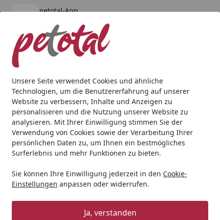
petotal-App
Öffnen
Banner schließen
petotal
kostenlos - Im App Store
Alle Produkte
Mein Konto
Wunschl
Ein
4,80
/ 5
Suchen
Unsere Seite verwendet Cookies und ähnliche
Technologien, um die Benutzererfahrung auf unserer
Teich
Teichfischfutter
Hauptfutter
Tetra Pond Multi Mix
Website zu verbessern, Inhalte und Anzeigen zu
Startseite
personalisieren und die Nutzung unserer Website zu
Tetra Pond Multi Mix 7 Liter
analysieren. Mit Ihrer Einwilligung stimmen Sie der
Teichfischfutter
Verwendung von Cookies sowie der Verarbeitung Ihrer
persönlichen Daten zu, um Ihnen ein bestmögliches
5
Surferlebnis und mehr Funktionen zu bieten.
(2 Bewertungen)
Sie können Ihre Einwilligung jederzeit in den
Cookie-
Einstellungen
anpassen oder widerrufen.
Ja, verstanden