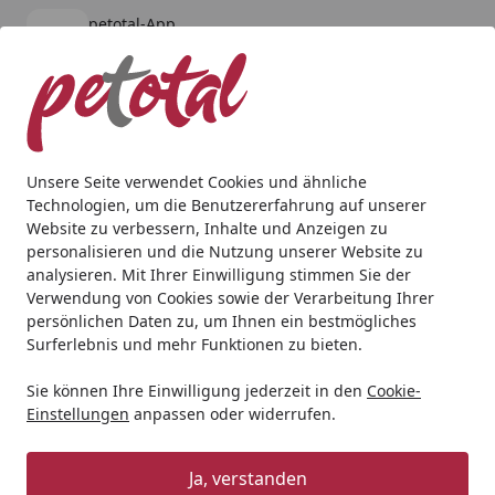
petotal-App
Öffnen
Banner schließen
petotal
kostenlos - Im App Store
Alle Produkte
Mein Konto
Wunschl
Ein
4,80
/ 5
Suchen
Unsere Seite verwendet Cookies und ähnliche
Technologien, um die Benutzererfahrung auf unserer
Hund
Transport & Reise
Transportboxen & -taschen
T
Website zu verbessern, Inhalte und Anzeigen zu
Startseite
personalisieren und die Nutzung unserer Website zu
TAMI Front Seatbox Hundebox mit
analysieren. Mit Ihrer Einwilligung stimmen Sie der
Airbagfunktion 45x45x45cm braun
Verwendung von Cookies sowie der Verarbeitung Ihrer
persönlichen Daten zu, um Ihnen ein bestmögliches
Surferlebnis und mehr Funktionen zu bieten.
Sie können Ihre Einwilligung jederzeit in den
Cookie-
Einstellungen
anpassen oder widerrufen.
Ja, verstanden