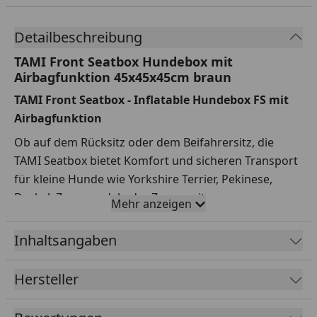
Detailbeschreibung
TAMI Front Seatbox Hundebox mit
Airbagfunktion 45x45x45cm braun
TAMI Front Seatbox - Inflatable Hundebox FS mit
Airbagfunktion
Ob auf dem Rücksitz oder dem Beifahrersitz, die
TAMI Seatbox bietet Komfort und sicheren Transport
für kleine Hunde wie Yorkshire Terrier, Pekinese,
Dackel, Zwergpudel oder Zwergspitz.
Mehr anzeigen
Außenmaße: Breite 45 x Tiefe 45 x Höhe 42 cm /
Inhaltsangaben
Tiefe oben: 35 cm
Innenmaße: Breite 38 x Tiefe 35 x Höhe 42 cm
Hersteller
Packmaß: 47 x 22 x 14 cm
Gewicht: 2,8 KG