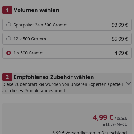
qualitativ vergleichbare BARF-Produkte anbieten.
Eine Anlieferung an eine Packstation ist nicht möglich.
Volumen wählen
Widerrufs- und Rückgaberecht ist für dieses Produkt
Alle anzeigen (3)
93,99 €
Sparpaket 24 x 500 Gramm
nicht gültig.
55,99 €
12 x 500 Gramm
4,99 €
1 x 500 Gramm
Empfohlenes Zubehör wählen
Diese Zubehörartikel wurden von unseren Experten speziell
auf dieses Produkt abgestimmt.
4,99 €
/ Stück
inkl. 7% MwSt.
6,99 € Versandkosten in Deutschland