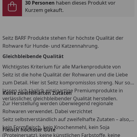
30 Personen
haben dieses Produkt vor
Kurzem gekauft.
Seitz BARF Produkte stehen für höchste Qualität der
Rohware für Hunde- und Katzennahrung.
Gleichbleibende Qualität
Wichtigstes Kriterium für alle Markenprodukte von
Seitz ist die hohe Qualität der Rohwaren und die Liebe
zum Detail. Hier ist Seitz kompromisslos streng. Nur so
lassen sich täglich einzigartige Premiumprodukte in
Keine zweifelhaften Zutaten
verlässlicher, gleichbleibender Qualität herstellen.
Zur Herstellung werden überwiegend regionale
Rohwaren verwendet. Dabei verzichtet
Seitz selbstverständlich auf zweifelhafte Zutaten – also,
kein Formfleisch, kein Knochenmehl, kein Soja
Fleisch höchster Güte
(Proteinersatz), keine künstlichen Farbstoffe, keine