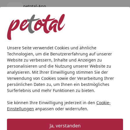
petotal-App
Öffnen
Banner schließen
petotal
kostenlos - Im App Store
Alle Produkte
Mein Konto
Wunschl
Ein
4,80
/ 5
Suchen
Unsere Seite verwendet Cookies und ähnliche
Technologien, um die Benutzererfahrung auf unserer
Hund
BARF & Frostfutter
Muskelfleisch
Seitz Rinderlef
Website zu verbessern, Inhalte und Anzeigen zu
Startseite
personalisieren und die Nutzung unserer Website zu
Seitz Rinderlefzen gewolft
analysieren. Mit Ihrer Einwilligung stimmen Sie der
Spezialfutter / Frostfutter für
Verwendung von Cookies sowie der Verarbeitung Ihrer
persönlichen Daten zu, um Ihnen ein bestmögliches
Hunde
Surferlebnis und mehr Funktionen zu bieten.
4.8
(4 Bewertungen)
Sie können Ihre Einwilligung jederzeit in den
Cookie-
Einstellungen
anpassen oder widerrufen.
Ja, verstanden