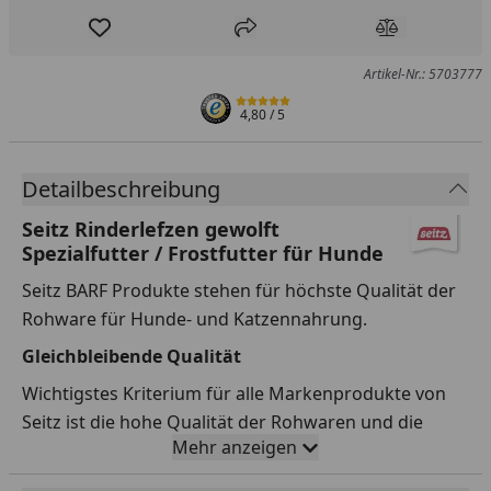
Produkt zur Wunschliste hinzufügen
Teilen
Produkt Ver
Artikel-Nr.: 5703777
4,80
/ 5
Detailbeschreibung
Seitz Rinderlefzen gewolft
Spezialfutter / Frostfutter für Hunde
Seitz BARF Produkte stehen für höchste Qualität der
Rohware für Hunde- und Katzennahrung.
Gleichbleibende Qualität
Wichtigstes Kriterium für alle Markenprodukte von
Seitz ist die hohe Qualität der Rohwaren und die
Mehr anzeigen
Liebe zum Detail. Hier ist Seitz kompromisslos streng.
Nur so lassen sich täglich einzigartige