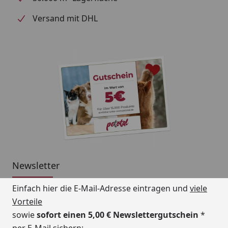
Fleischsorten und Innereien verarbeitet.
Versand mit DHL
Bitte beachten Sie folgende Lieferhinweise:
Die Lieferzeit beträgt 1-6 Werktage, abhängig vom
Bestelltag.
Die Lieferung von Frostfutter erfolgt separat mit
DPD aus einem Tiefkühllager.
Versandtage sind Montag bis Mittwoch, außer an
Feiertagen.
Versand nur innerhalb Deutschland und
Österreich.
Die Lieferung muss beim ersten Zustellversuch
Newsletter
sofort angenommen werden.
Einfach hier die E-Mail-Adresse eintragen und
viele
Eine Anlieferung an eine Packstation ist nicht
möglich.
Vorteile
sowie
sofort einen 5,00 € Newslettergutschein
*
Widerrufs- und Rückgaberecht ist für dieses