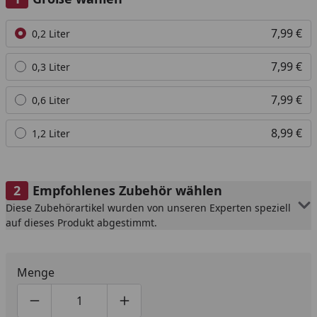
Alle anzeigen (4)
7,99 €
0,2 Liter
7,99 €
0,3 Liter
7,99 €
0,6 Liter
8,99 €
1,2 Liter
Empfohlenes Zubehör wählen
Diese Zubehörartikel wurden von unseren Experten speziell
auf dieses Produkt abgestimmt.
Menge
Produktmenge um eins verringern
Produktmenge manuell eingeben
Produktmenge um eins erhöhen