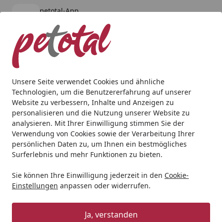
petotal-App
Öffnen
Banner schließen
petotal
kostenlos - Im App Store
Alle Produkte
Mein Konto
Wunschl
Ein
4,80
/ 5
Suchen
Unsere Seite verwendet Cookies und ähnliche
Technologien, um die Benutzererfahrung auf unserer
Katze
Futternäpfe & Trinkbrunnen
SAVIC Cat Delice Kat
Website zu verbessern, Inhalte und Anzeigen zu
Startseite
personalisieren und die Nutzung unserer Website zu
SAVIC Cat Delice Katzennapf
analysieren. Mit Ihrer Einwilligung stimmen Sie der
Verwendung von Cookies sowie der Verarbeitung Ihrer
5
(2 Bewertungen)
persönlichen Daten zu, um Ihnen ein bestmögliches
Surferlebnis und mehr Funktionen zu bieten.
BALD VERGRIFFEN
Sie können Ihre Einwilligung jederzeit in den
Cookie-
Einstellungen
anpassen oder widerrufen.
Ja, verstanden