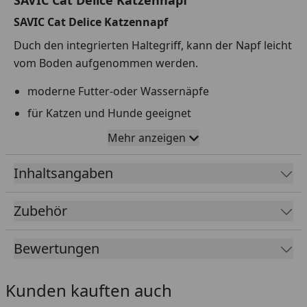
SAVIC Cat Delice Katzennapf
Duch den integrierten Haltegriff, kann der Napf leicht
vom Boden aufgenommen werden.
moderne Futter-oder Wassernäpfe
für Katzen und Hunde geeignet
der integrierte Antirutsch-Gummirand sorgt für
Mehr anzeigen
mehr Stabilität und Robusheit
Inhaltsangaben
leicht zu reinigen
Hinweis
: Sie erhalten eine der abgebildeten Farben.
Zubehör
Bewertungen
Kunden kauften auch