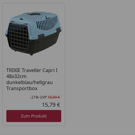
TRIXIE Traveller Capri I
48x32cm
dunkelblau/hellgrau
Transportbox
-21%
UVP
19,99 €
Rabatt in Prozent
Ursprünglicher Preis
15,79 €
Aktueller Preis
Zum Produkt