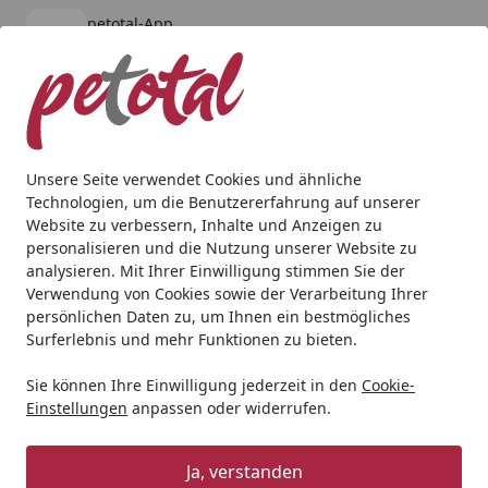
petotal-App
Öffnen
Banner schließen
petotal
kostenlos - Im App Store
Alle Produkte
Mein Konto
Wunschl
Ein
4,80
/ 5
Suchen
Unsere Seite verwendet Cookies und ähnliche
Technologien, um die Benutzererfahrung auf unserer
Katze
Katzentrockenfutter
Sanabelle
Sanabelle Sensit
Website zu verbessern, Inhalte und Anzeigen zu
Startseite
personalisieren und die Nutzung unserer Website zu
Sanabelle Sensitive Lamm
analysieren. Mit Ihrer Einwilligung stimmen Sie der
Katzentrockenfutter
Verwendung von Cookies sowie der Verarbeitung Ihrer
persönlichen Daten zu, um Ihnen ein bestmögliches
Surferlebnis und mehr Funktionen zu bieten.
Angebot
Sie können Ihre Einwilligung jederzeit in den
Cookie-
Einstellungen
anpassen oder widerrufen.
Ja, verstanden