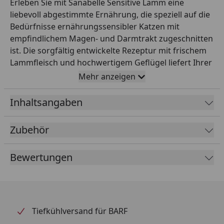
Erleben Sie mit Sanabelle Sensitive Lamm eine
liebevoll abgestimmte Ernährung, die speziell auf die
Bedürfnisse ernährungssensibler Katzen mit
empfindlichem Magen- und Darmtrakt zugeschnitten
ist. Die sorgfältig entwickelte Rezeptur mit frischem
Lammfleisch und hochwertigem Geflügel liefert Ihrer
Katze nicht nur wertvolles tierisches Eiweiß, sondern
Mehr anzeigen
auch eine besonders gute Verdaulichkeit – für ein
rundum zufriedenes und vitales Tier. Frei von Gluten
Inhaltsangaben
versorgt Sanabelle Sensitive Lamm Ihre Samtpfote
mit allen wichtigen Nährstoffen, ohne den
Zubehör
empfindlichen Verdauungstrakt zu belasten. Gönnen
Sie Ihrer Katze eine bekömmliche Mahlzeit, die
Bewertungen
Vertrauen schafft und Genuss garantiert – denn nur
das Beste ist für Ihren Liebling gut genug. Wichtigste
Produktfakten: - Produkttyp: Alleinfuttermittel für
ernährungssensible, ausgewachsene Katzen -
Hauptzutaten: Frisches Lamm (5 %), Geflügel (20 %),
Tiefkühlversand für BARF
frische Leber (5 %) - Eigenschaften: Glutenfrei, hohe