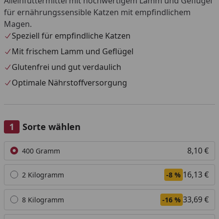
Alleinfuttermittel mit hochwertigem Lamm und Geflügel
für ernährungssensible Katzen mit empfindlichem
Magen.
Speziell für empfindliche Katzen
Mit frischem Lamm und Geflügel
Glutenfrei und gut verdaulich
Optimale Nährstoffversorgung
Sorte wählen
Alle anzeigen (6)
8,10 €
400 Gramm
16,13 €
2 Kilogramm
-8 %
33,69 €
8 Kilogramm
-16 %