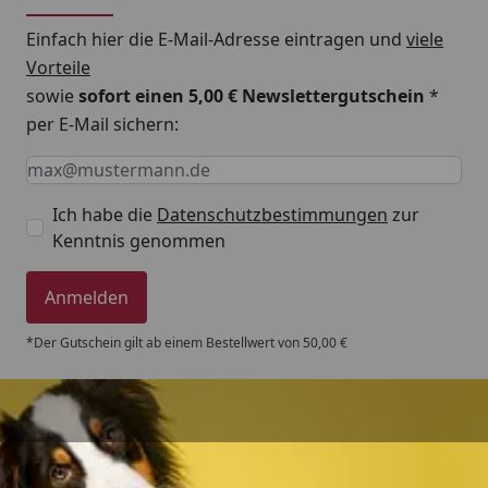
Einfach hier die E-Mail-Adresse eintragen und
viele
Vorteile
sowie
sofort einen 5,00 € Newslettergutschein
*
per E-Mail sichern:
Keine Eingabe erforderlich
Eingabe erforderlich
E-Mail *
Ich habe die
Datenschutzbestimmungen
zur
Kenntnis genommen
Anmelden
*Der Gutschein gilt ab einem Bestellwert von 50,00 €
Trusted Shops