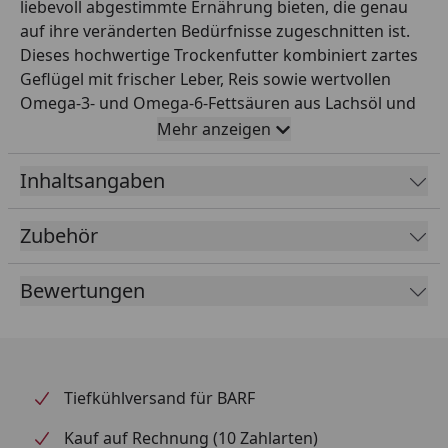
liebevoll abgestimmte Ernährung bieten, die genau
auf ihre veränderten Bedürfnisse zugeschnitten ist.
Dieses hochwertige Trockenfutter kombiniert zartes
Geflügel mit frischer Leber, Reis sowie wertvollen
Omega-3- und Omega-6-Fettsäuren aus Lachsöl und
Leinsaat. Es unterstützt den altersbedingten
Mehr anzeigen
Stoffwechsel und schützt den empfindlichen
Darmtrakt Ihrer Katze. Die ausgewogene Rezeptur
Inhaltsangaben
mit reduziertem Energie-, Eiweiß- und
Mineralstoffgehalt sorgt für ein gesundes Gewicht
Zubehör
und fördert die normale Harnwegsfunktion. Spezielle
Vitamine und Antioxidantien tragen zum Erhalt der
Bewertungen
natürlichen Sehkraft und Zellgesundheit bei, damit
Ihr Liebling vital und aktiv bleibt. Schenken Sie Ihrer
Katze mit Sanabelle Senior genussvolle Momente und
eine Ernährung, die ihre Lebensqualität spürbar
steigert. Wichtigste Produktfakten: - Produkttyp:
Tiefkühlversand für BARF
Trockenfutter für ältere Katzen ab 8 Jahren -
Kauf auf Rechnung (10 Zahlarten)
Hauptzutaten: 20 % frisches Geflügelfleisch, frische