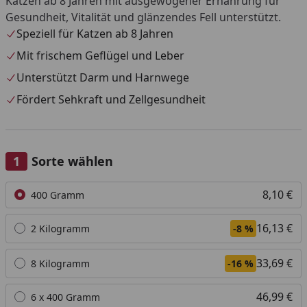
Katzen ab 8 Jahren mit ausgewogener Ernährung für
Gesundheit, Vitalität und glänzendes Fell unterstützt.
Speziell für Katzen ab 8 Jahren
Mit frischem Geflügel und Leber
Unterstützt Darm und Harnwege
Fördert Sehkraft und Zellgesundheit
Sorte wählen
Alle anzeigen (6)
8,10 €
400 Gramm
16,13 €
2 Kilogramm
-8 %
33,69 €
8 Kilogramm
-16 %
46,99 €
6 x 400 Gramm