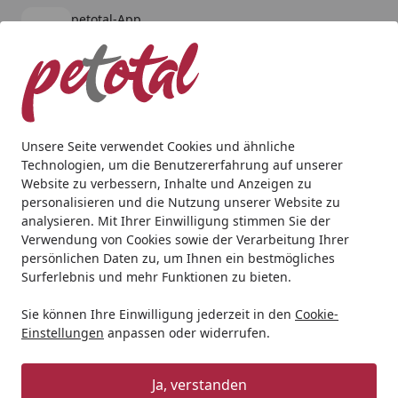
petotal-App
Öffnen
Banner schließen
petotal
kostenlos - Im App Store
Alle Produkte
Mein Konto
Wunschl
Ein
4,80
/ 5
Suchen
Unsere Seite verwendet Cookies und ähnliche
Technologien, um die Benutzererfahrung auf unserer
Katze
Katzentrockenfutter
Sanabelle
Sanabelle Senior
Website zu verbessern, Inhalte und Anzeigen zu
Startseite
personalisieren und die Nutzung unserer Website zu
Sanabelle Senior Huhn
analysieren. Mit Ihrer Einwilligung stimmen Sie der
Katzentrockenfutter
Verwendung von Cookies sowie der Verarbeitung Ihrer
persönlichen Daten zu, um Ihnen ein bestmögliches
Surferlebnis und mehr Funktionen zu bieten.
Angebot
Sie können Ihre Einwilligung jederzeit in den
Cookie-
Einstellungen
anpassen oder widerrufen.
Ja, verstanden