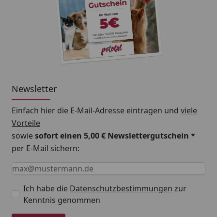
ohne Soja und ohne Farbstoffe
glutenfrei
fettarm
Fütterungsempfehlung
Newsletter
Gewicht bis 7 kg: ca. 400g pro Tag, bei 16 kg: ca. 800g
pro Tag. Der tägliche Bedarf variiert nach Alter,
Einfach hier die E-Mail-Adresse eintragen und
viele
Aktivität und Rasse.
Vorteile
sowie
sofort einen 5,00 € Newslettergutschein
*
per E-Mail sichern:
Keine Eingabe erforderlich
Eingabe erforderlich
E-Mail *
Ich habe die
Datenschutzbestimmungen
zur
Kenntnis genommen