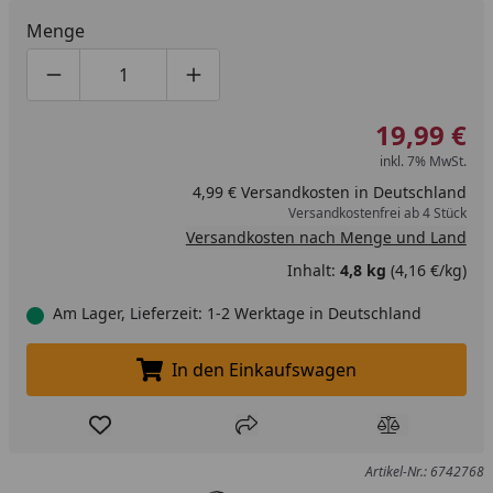
Menge
Produktmenge um eins verringern
Produktmenge manuell eingeben
Produktmenge um eins erhöhen
19,99 €
inkl. 7% MwSt.
4,99 € Versandkosten in Deutschland
Versandkostenfrei ab 4 Stück
Versandkosten nach Menge und Land
Inhalt:
4,8 kg
(4,16 €/kg)
Am Lager, Lieferzeit: 1-2 Werktage in Deutschland
In den Einkaufswagen
In den Einkaufswagen legen
Produkt zur Wunschliste hinzufügen
Teilen
Produkt Ver
Artikel-Nr.: 6742768