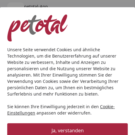
petotal-App
Öffnen
Banner schließen
petotal
kostenlos - Im App Store
Alle Produkte
Mein Konto
Wunschl
Ein
4,80
/ 5
Suchen
Unsere Seite verwendet Cookies und ähnliche
Technologien, um die Benutzererfahrung auf unserer
Hund
Hundenassfutter
RINTI
RINTI Sensible 800g Do
Website zu verbessern, Inhalte und Anzeigen zu
Startseite
personalisieren und die Nutzung unserer Website zu
RINTI Sensible 800g Dose
analysieren. Mit Ihrer Einwilligung stimmen Sie der
Hundenassfutter Sensible Rind und
Verwendung von Cookies sowie der Verarbeitung Ihrer
persönlichen Daten zu, um Ihnen ein bestmögliches
Süßkartoffel
Surferlebnis und mehr Funktionen zu bieten.
5
(1 Bewertung)
Sie können Ihre Einwilligung jederzeit in den
Cookie-
Einstellungen
anpassen oder widerrufen.
Angebot
Ja, verstanden