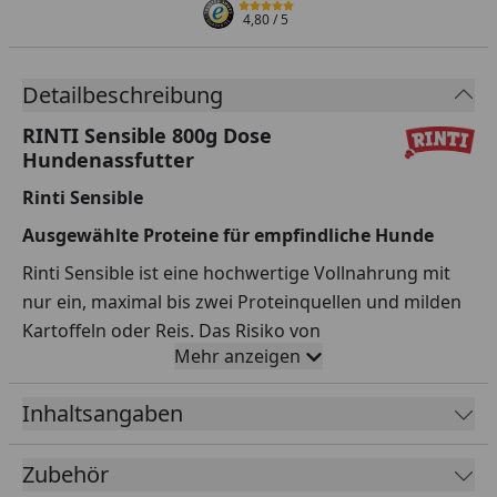
4,80
/ 5
Detailbeschreibung
RINTI Sensible 800g Dose
Hundenassfutter
Rinti Sensible
Ausgewählte Proteine für empfindliche Hunde
Rinti Sensible ist eine hochwertige Vollnahrung mit
nur ein, maximal bis zwei Proteinquellen und milden
Kartoffeln oder Reis. Das Risiko von
Mehr anzeigen
Futtermittelallergien wird durch die ausgewählten
Proteine reduziert, während die Anreicherung mit
Inhaltsangaben
Kartoffeln oder Reis für eine einfachere
Nahrungsverwertung sorgt. Damit ist Rinti Sensible
Zubehör
ideal für empfindliche Hunde mit besonderen