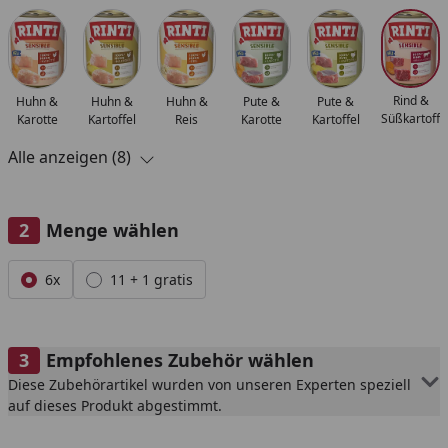
Alle anzeigen (8)
Rind &
Huhn &
Huhn &
Huhn &
Pute &
Pute &
Süßkartoffe
Karotte
Kartoffel
Reis
Karotte
Kartoffel
Alle anzeigen (8)
Menge wählen
Alle anzeigen (2)
6x
11 + 1 gratis
Empfohlenes Zubehör wählen
Diese Zubehörartikel wurden von unseren Experten speziell
auf dieses Produkt abgestimmt.