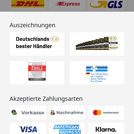
3 Nachfüll-Kartuschen mit
Inhalt
festem Zitronella-Öl
Auszeichnungen
Zitronellaöl (natürlicher
Wirkstoff
Duftstoff)
ca. 30 Stunden pro Kartusche
Schutzdauer
(variiert nach Nutzung)
Alle NOBBY-Geräte mit
Kompatibilität
Kartuschenfunktion
Nachfüllpackung spart Plastik
Nachhaltigkeit
und reduziert Abfall
Akzeptierte Zahlungsarten
NOBBY Zitronella-Kartuschen – Für Tierhalter, die die
Natur lieben und ihre Sommerabende mit Sicherheit
und Wohlgefühl genießen möchten.