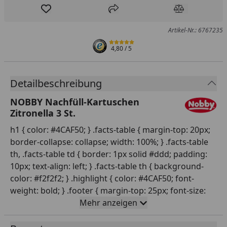
Produkt zur Wunschliste hinzufügen
Teilen
Produkt Ver
Artikel-Nr.: 6767235
4,80
/ 5
Detailbeschreibung
NOBBY Nachfüll-Kartuschen
Zitronella 3 St.
h1 { color: #4CAF50; } .facts-table { margin-top: 20px;
border-collapse: collapse; width: 100%; } .facts-table
th, .facts-table td { border: 1px solid #ddd; padding:
10px; text-align: left; } .facts-table th { background-
color: #f2f2f2; } .highlight { color: #4CAF50; font-
weight: bold; } .footer { margin-top: 25px; font-size:
1.1em; font-weight: bold; } .warning { font-size: 0.9em;
Mehr anzeigen
color: #aa0000; }