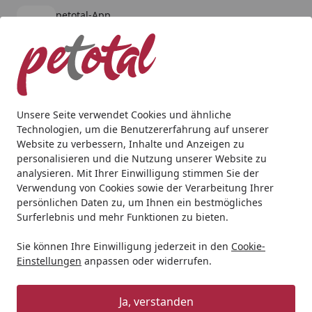
petotal-App
Öffnen
Banner schließen
petotal
kostenlos - Im App Store
Alle Produkte
Mein Konto
Wunschl
Ein
4,80
/ 5
Suchen
Unsere Seite verwendet Cookies und ähnliche
Technologien, um die Benutzererfahrung auf unserer
Hund
Hundetraining & Erziehung
NOBBY Nachfüll-Kartus
Website zu verbessern, Inhalte und Anzeigen zu
Startseite
personalisieren und die Nutzung unserer Website zu
NOBBY Nachfüll-Kartuschen
analysieren. Mit Ihrer Einwilligung stimmen Sie der
Zitronella 3 St.
Verwendung von Cookies sowie der Verarbeitung Ihrer
persönlichen Daten zu, um Ihnen ein bestmögliches
Surferlebnis und mehr Funktionen zu bieten.
Sie können Ihre Einwilligung jederzeit in den
Cookie-
Einstellungen
anpassen oder widerrufen.
Ja, verstanden