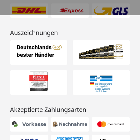
Besonders
Haushalte mit Tieren, Allergiker,
geeignet für
empfindliche Bereiche
Fazit:
Die NOBBY Nachfüll-Kartuschen bieten eine
Auszeichnungen
saubere, duftfreie Frischelösung – perfekt für
Tierliebhaber, die Wohlbefinden und Natürlichkeit
lieben.
Akzeptierte Zahlungsarten