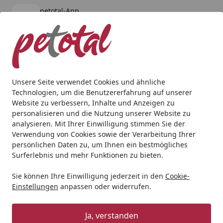
petotal-App
Öffnen
Banner schließen
petotal
kostenlos - Im App Store
Alle Produkte
Mein Konto
Wunschl
Ein
4,80
/ 5
Suchen
Unsere Seite verwendet Cookies und ähnliche
Technologien, um die Benutzererfahrung auf unserer
Hund
Hundetraining & Erziehung
NOBBY Nachfüll-Kartu
Website zu verbessern, Inhalte und Anzeigen zu
Startseite
personalisieren und die Nutzung unserer Website zu
NOBBY Nachfüll-Kartuschen
analysieren. Mit Ihrer Einwilligung stimmen Sie der
geruchslos 3 St.
Verwendung von Cookies sowie der Verarbeitung Ihrer
persönlichen Daten zu, um Ihnen ein bestmögliches
Surferlebnis und mehr Funktionen zu bieten.
Sie können Ihre Einwilligung jederzeit in den
Cookie-
Einstellungen
anpassen oder widerrufen.
Ja, verstanden