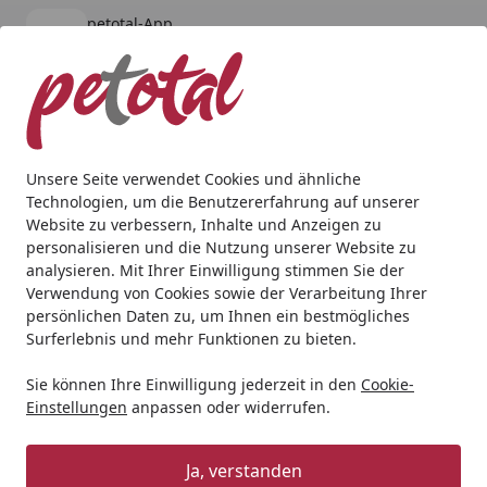
petotal-App
Öffnen
Banner schließen
petotal
kostenlos - Im App Store
Alle Produkte
Mein Konto
Wunschl
Ein
4,80
/ 5
Suchen
Unsere Seite verwendet Cookies und ähnliche
Technologien, um die Benutzererfahrung auf unserer
Andere Tierarten
Vogel
Zubehör
Nobby Futtersäule mi
Website zu verbessern, Inhalte und Anzeigen zu
Startseite
personalisieren und die Nutzung unserer Website zu
Nobby Futtersäule mit Gitter
analysieren. Mit Ihrer Einwilligung stimmen Sie der
Ø19x39cm für Wildvögel
Verwendung von Cookies sowie der Verarbeitung Ihrer
persönlichen Daten zu, um Ihnen ein bestmögliches
Surferlebnis und mehr Funktionen zu bieten.
Sie können Ihre Einwilligung jederzeit in den
Cookie-
Einstellungen
anpassen oder widerrufen.
Ja, verstanden