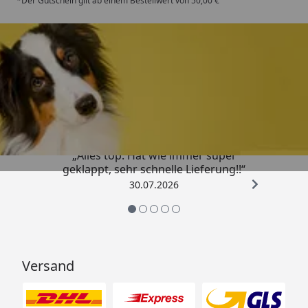
*Der Gutschein gilt ab einem Bestellwert von 50,00 €
Trusted Shops
4,80
/ 5
„Alles top. Hat wie immer super
geklappt, sehr schnelle Lieferung!!“
30.07.2026
Versand