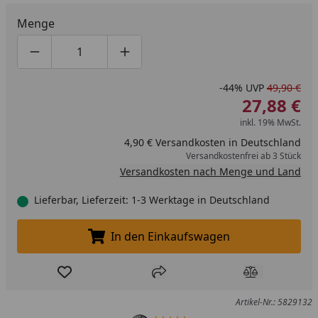
Menge
Produktmenge um eins verringern
Produktmenge manuell eingeben
Produktmenge um eins erhöhen
-44%
UVP
49,90 €
27,88 €
inkl. 19% MwSt.
4,90 € Versandkosten in Deutschland
Versandkostenfrei ab 3 Stück
Versandkosten nach Menge und Land
Lieferbar, Lieferzeit: 1-3 Werktage in Deutschland
In den Einkaufswagen
In den Einkaufswagen legen
Produkt zur Wunschliste hinzufügen
Teilen
Produkt Ver
Artikel-Nr.: 5829132