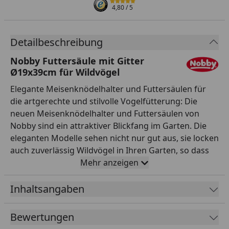
4,80
/ 5
Detailbeschreibung
Nobby Futtersäule mit Gitter
Ø19x39cm für Wildvögel
Elegante Meisenknödelhalter und Futtersäulen für
die artgerechte und stilvolle Vogelfütterung: Die
neuen Meisenknödelhalter und Futtersäulen von
Nobby sind ein attraktiver Blickfang im Garten. Die
eleganten Modelle sehen nicht nur gut aus, sie locken
auch zuverlässig Wildvögel in Ihren Garten, so dass
Sie ein besonderes Schauspiel der Natur erleben
Mehr anzeigen
können. Alle Meisenknödelhalter und Futtersäulen
werden aus pulverbeschichtetem Metall gefertigt
Inhaltsangaben
und sind somit besonders witterungsbeständig und
robust. Sie sind in den Farben Dunkelgrün und
Bewertungen
Schwarz erhältlich. Die Futtersäulen können mit