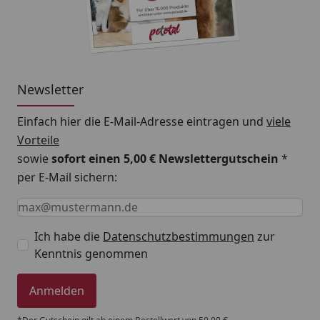
Newsletter
Einfach hier die E-Mail-Adresse eintragen und
viele
Vorteile
sowie
sofort einen 5,00 € Newslettergutschein
*
per E-Mail sichern:
Keine Eingabe erforderlich
Eingabe erforderlich
E-Mail *
Ich habe die
Datenschutzbestimmungen
zur
Kenntnis genommen
Anmelden