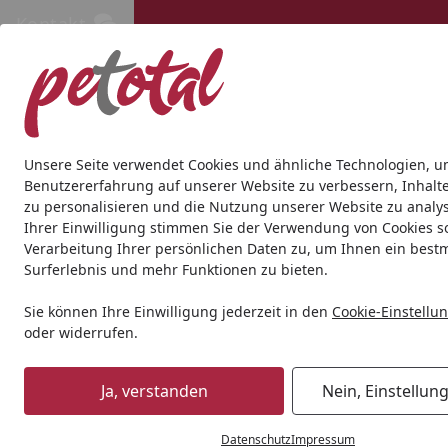
Kontakt
Kontakt
Kostenloser Versand ab 69€
Hund
Katze
Aquaristik
Teich
Andere Tierarten
Gesc
Unsere Seite verwendet Cookies und ähnliche Technologien, u
Benutzererfahrung auf unserer Website zu verbessern, Inhalt
zu personalisieren und die Nutzung unserer Website zu analys
Hund
Transport & Reise
Transportboxen & -taschen
N
Ihrer Einwilligung stimmen Sie der Verwendung von Cookies s
Startseite
Verarbeitung Ihrer persönlichen Daten zu, um Ihnen ein best
Surferlebnis und mehr Funktionen zu bieten.
Sie können Ihre Einwilligung jederzeit in den
Cookie-Einstellu
oder widerrufen.
Ja, verstanden
Nein, Einstellun
Datenschutz
Impressum