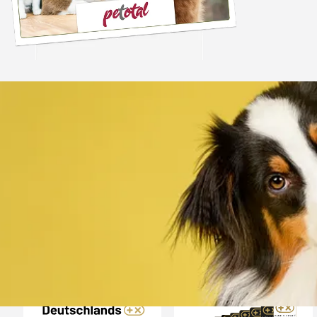
Trusted Shops
„Alles top. Hat wie
geklappt, sehr schnell
4,80
/ 5
30.07.202
12.180 Bewertungen
Auszeichnungen