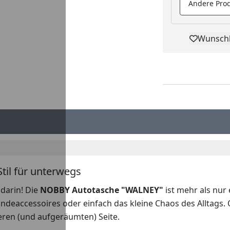
Andere Prod
Wunschl
Pro
il für unterwegs
 darin! Die
NOBBY Autotasche "WALNEY"
ist mehr als nur 
undeaccessoires oder einfach das kleine Chaos des Alltags.
eren (und aufgeräumten) Seite.