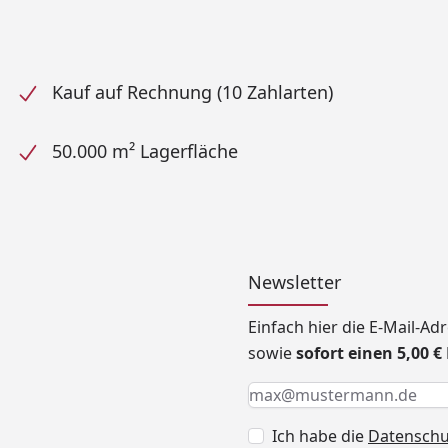
Kauf auf Rechnung (10 Zahlarten)
50.000 m² Lagerfläche
Newsletter
Einfach hier die E-Mail-A
sowie
sofort einen 5,00 
Keine Eingabe erforderlic
Eingabe erforderlich
E-Mail *
Ich habe die
Datensch