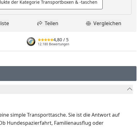
ukte der Kategorie Transportboxen & -taschen
iste
Teilen
Vergleichen
dukt zur Wunschliste hinzufügen
Teilen
Produkt Vergle
4,80
/ 5
12.180 Bewertungen
eine simple Transporttasche. Sie ist die Antwort auf
 Ob Hundespazierfahrt, Familienausflug oder