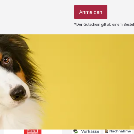
Anmelden
*Der Gutschein gilt ab einem Bestel
Versand
 immer super
e Lieferung!!“
6
Akzeptierte Zahlungsa