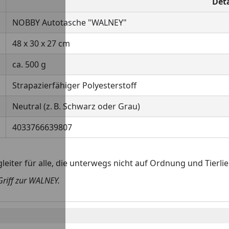
Deta
NOBBY Autotasche "WALNEY"
48 x 30 x 27 cm
ca. 500 g
Strapazierfähiger Polyesterstoff
Neutral (z. B. Schwarz oder Grau)
4033766639807
eiter für alle, die unterwegs nicht auf Ordnung und Tierli
Griff zur WALNEY.