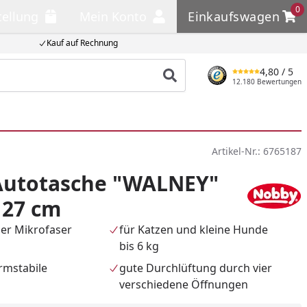
0
tellung
Mein Konto
Einkaufswagen
llung
Mein Konto
Einkaufswagen
Kauf auf Rechnung
4,80
/ 5
Produkt suchen
12.180 Bewertungen
Artikel-Nr.:
6765187
utotasche "WALNEY"
x 27 cm
ger Mikrofaser
für Katzen und kleine Hunde
bis 6 kg
rmstabile
gute Durchlüftung durch vier
verschiedene Öffnungen