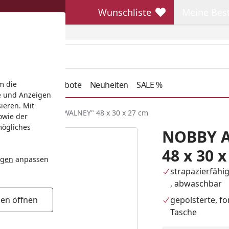
Wunschliste
Meine Bes
Wunschliste
Meine Beste
henkideen
Angebote
Neuheiten
SALE %
m die
e und Anzeigen
ieren. Mit
OBBY Autotasche "WALNEY" 48 x 30 x 27 cm
owie der
mögliches
NOBBY A
48 x 30 
ngen
anpassen
strapazierfähi
, abwaschbar
gepolsterte, fo
gen öffnen
Tasche