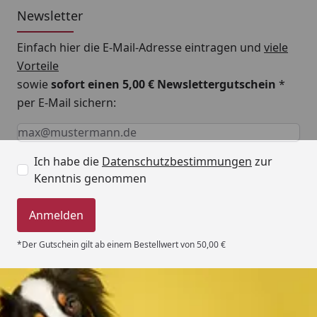
Newsletter
Einfach hier die E-Mail-Adresse eintragen und
viele
Vorteile
sowie
sofort einen 5,00 € Newslettergutschein
*
per E-Mail sichern:
Keine Eingabe erforderlich
Eingabe erforderlich
E-Mail *
Ich habe die
Datenschutzbestimmungen
zur
Kenntnis genommen
Anmelden
*Der Gutschein gilt ab einem Bestellwert von 50,00 €