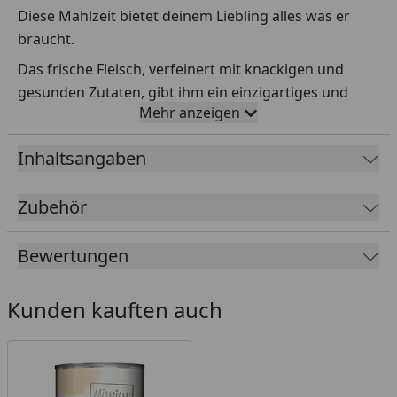
Diese Mahlzeit bietet deinem Liebling alles was er
braucht.
Das frische Fleisch, verfeinert mit knackigen und
gesunden Zutaten, gibt ihm ein einzigartiges und
Mehr anzeigen
exklusives Genusserlebnis, das ihn zugleich mit allen
wichtigen Vitaminen und Mineralien versorgt.
Inhaltsangaben
„Artgerecht, natur- und beutenah“ - dies steht für
einen sehr hohen Fleischanteil.
Zubehör
Auf Getreide, Zucker, Konservierungs- oder
Geschmacksstoffe sowie synthetische Bindemittel
Bewertungen
wird vollends verzichtet.
Fütterungsempfehlung
Kunden kauften auch
Die empfohlene Futtermenge für die Fütterung von
ausgewachsenen, normal aktiven Hunden ist in der
abgebildeten Tabelle aufgeführt. Frisches