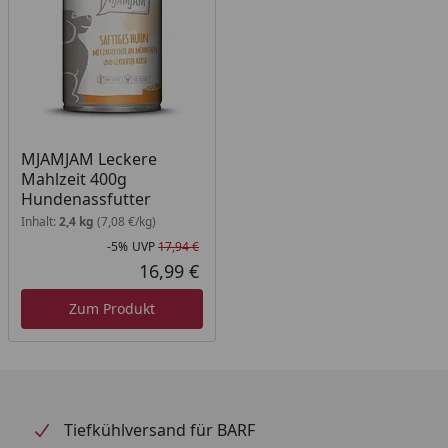
Trinkwasser sollte immer zur freien Verfügung
stehen. Bitte zimmerwarm füttern. Nach dem Öffnen
maximal 24 Stunden im Kühlschrank aufbewahren
MJAMJAM Leckere
Mahlzeit 400g
Hundenassfutter
Inhalt:
2,4 kg
(7,08 €/kg)
-5%
UVP
17,94 €
Rabatt in Prozent
Ursprünglicher Preis
16,99 €
Aktueller Preis
Zum Produkt
Tiefkühlversand für BARF