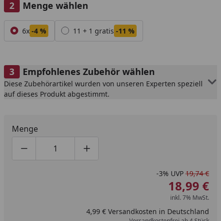
Menge wählen
Alle anzeigen (2)
6x
-4 %
11 + 1 gratis
-11 %
Empfohlenes Zubehör wählen
Diese Zubehörartikel wurden von unseren Experten speziell
auf dieses Produkt abgestimmt.
Menge
Produktmenge um eins verringern
Produktmenge manuell eingeben
Produktmenge um eins erhöhen
-3%
UVP
19,74 €
18,99 €
inkl. 7% MwSt.
4,99 € Versandkosten in Deutschland
Versandkostenfrei ab 4 Stück