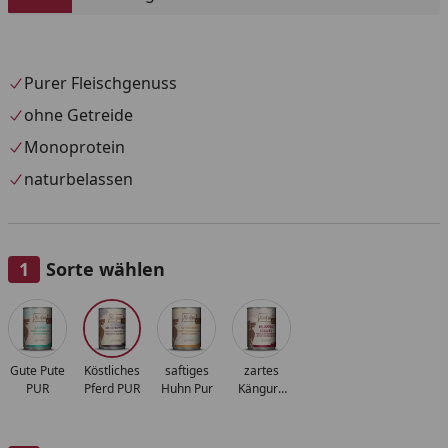
Purer Fleischgenuss
ohne Getreide
Monoprotein
naturbelassen
Sorte wählen
Alle anzeigen (4)
Gute Pute
Köstliches
saftiges
zartes
PUR
Pferd PUR
Huhn Pur
Känguru
Pur