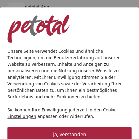
petotal-App
Öffnen
Banner schließen
petotal
kostenlos - Im App Store
Alle Produkte
Mein Konto
Wunschl
Ein
4,80
/ 5
Suchen
Unsere Seite verwendet Cookies und ähnliche
Technologien, um die Benutzererfahrung auf unserer
Hund
Hundenassfutter
Mjamjam
MJAMJAM Purer Flei
Website zu verbessern, Inhalte und Anzeigen zu
Startseite
personalisieren und die Nutzung unserer Website zu
MJAMJAM Purer Fleischgenuss 400g
analysieren. Mit Ihrer Einwilligung stimmen Sie der
Dose Hundenassfutter Köstliches
Verwendung von Cookies sowie der Verarbeitung Ihrer
persönlichen Daten zu, um Ihnen ein bestmögliches
Pferd PUR
Surferlebnis und mehr Funktionen zu bieten.
Sie können Ihre Einwilligung jederzeit in den
Cookie-
Einstellungen
anpassen oder widerrufen.
Ja, verstanden