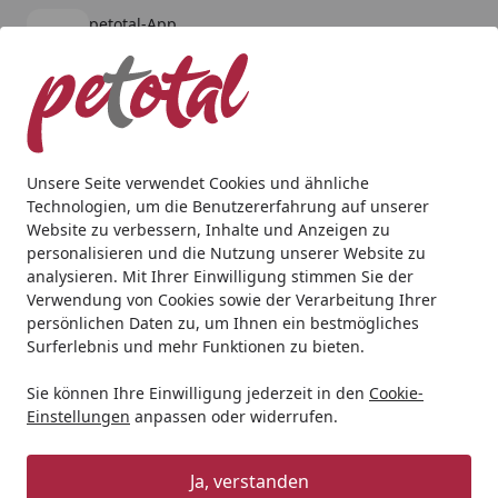
petotal-App
Öffnen
Banner schließen
petotal
kostenlos - Im App Store
Alle Produkte
Mein Konto
Wunschl
Ein
4,80
/ 5
Suchen
Unsere Seite verwendet Cookies und ähnliche
Technologien, um die Benutzererfahrung auf unserer
Aquaristik
Aquarienpflege
Masterline All In One Lean (1
Website zu verbessern, Inhalte und Anzeigen zu
Startseite
personalisieren und die Nutzung unserer Website zu
Masterline All In One Lean (1000
analysieren. Mit Ihrer Einwilligung stimmen Sie der
ml)
Verwendung von Cookies sowie der Verarbeitung Ihrer
persönlichen Daten zu, um Ihnen ein bestmögliches
Surferlebnis und mehr Funktionen zu bieten.
Sie können Ihre Einwilligung jederzeit in den
Cookie-
Einstellungen
anpassen oder widerrufen.
Ja, verstanden