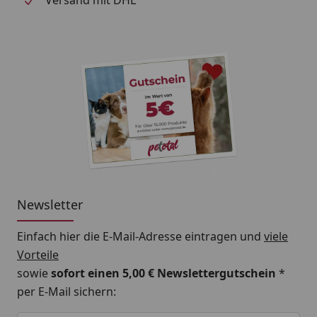
die Wurzelaufnahme und unterstützt langsames,
kräftiges Wachstum mit intensiver Färbung -
Voraussetzung: Nur geeignet für CO2-versorgte
Aquarien Mit MasterLine All In One Lean sorgen Sie
für eine nachhaltige und kraftvolle
Pflanzenentwicklung – für ein gesundes,
farbenfrohes Aquarium, das Sie begeistern wird.
Newsletter
Einfach hier die E-Mail-Adresse eintragen und
viele
Vorteile
sowie
sofort einen 5,00 € Newslettergutschein
*
per E-Mail sichern:
Keine Eingabe erforderlich
Eingabe erforderlich
E-Mail *