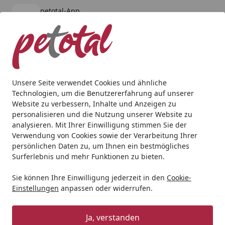
petotal-App
Öffnen
Banner schließen
petotal
kostenlos - Im App Store
Alle Produkte
Mein Konto
Wunschl
Ein
4,80
/ 5
Suchen
Unsere Seite verwendet Cookies und ähnliche
Technologien, um die Benutzererfahrung auf unserer
Hund
Hundenäpfe & Co
LickiMat Buddy Tuff Napfunterl
Website zu verbessern, Inhalte und Anzeigen zu
Startseite
personalisieren und die Nutzung unserer Website zu
LickiMat Buddy Tuff Napfunterlage
analysieren. Mit Ihrer Einwilligung stimmen Sie der
Verwendung von Cookies sowie der Verarbeitung Ihrer
5
(1 Bewertung)
persönlichen Daten zu, um Ihnen ein bestmögliches
Surferlebnis und mehr Funktionen zu bieten.
BALD VERGRIFFEN
Sie können Ihre Einwilligung jederzeit in den
Cookie-
Einstellungen
anpassen oder widerrufen.
Ja, verstanden