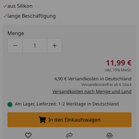
aus Silikon
lange Beschäftigung
Menge
Produktmenge um eins verringern
Produktmenge manuell eingeben
Produktmenge um eins erhöhen
11,99 €
inkl. 19% MwSt.
4,90 € Versandkosten in Deutschland
Versandkostenfrei ab 6 Stück
Versandkosten nach Menge und Land
Am Lager, Lieferzeit: 1-2 Werktage in Deutschland
In den Einkaufswagen
In den Einkaufswagen legen
Produkt zur Wunschliste hinzufügen
Teilen
Produkt Ver