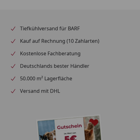
besonders geschont. Der besondere Liegekern passt
sich dem Körper des Hundes an und ENTLASTET
somit alle meist sehr beanspruchten DRUCKSTELLEN.
Tiefkühlversand für BARF
Nach KURZER ZEIT NIMMT DAS MATERIAL SEINE
URSPRUNGSFORM WIEDER AN. Ob als VORSORGE bei
Kauf auf Rechnung (10 Zahlarten)
jungen Hunden oder bereits älteren Hunden bietet
die zusätzliche Auflage die perfekte Beschaffenheit
Kostenlose Fachberatung
um DIE GELENKE VOR HARTEN BÖDEN ZU SCHONEN.
Deutschlands bester Händler
So bieten Sie Ihrem Liebling einen ANGENEHMEN
UND WEICHEN SCHLAF.
50.000 m² Lagerfläche
Entlastet Druckstellen
Versand mit DHL
Gelenk und Wirbelsäulen schonender Schlaf
Extra dickere Liegefläche
Passt sich dem Körper an
Reißverschluss