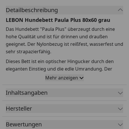
Detailbeschreibung
LEBON Hundebett Paula Plus 80x60 grau
Das Hundebett "Paula Plus" überzeugt durch eine
hohe Qualität und ist für drinnen und draußen
geeignet. Der Nylonbezug ist reißfest, wasserfest und
sehr strapazierfähig.
Dieses Bett ist ein optischer Hingucker durch den
eleganten Einstieg und die edle Umrandung. Der
Bezug lässt sich einfach durch einen Reißverschluss
Mehr anzeigen
komplett abziehen und ist bei 40°C waschbar.
Inhaltsangaben
Ebenso ist eine einfache Pflege durch ein feuchtes
abwischen des Bezuges möglich.
Hersteller
NEU: Dieses Hundebett hat die besondere
Eigenschaft des „MEMORY EFFEKT“. Durch den
Bewertungen
inneren Kern werden die Gelenke Ihres Hundes