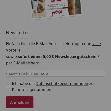
Bezug maschinenwaschbar bis 40° C
Strapazierfähig
Hochwertig verarbeitet
Newsletter
Einfach hier die E-Mail-Adresse eintragen und
viele
Vorteile
sowie
sofort einen 5,00 € Newslettergutschein
*
per E-Mail sichern:
Keine Eingabe erforderlich
Eingabe erforderlich
E-Mail *
Ich habe die
Datenschutzbestimmungen
zur
Kenntnis genommen
Anmelden