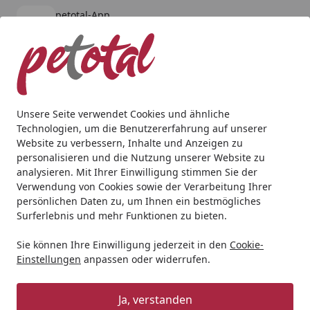
petotal-App
Öffnen
Banner schließen
petotal
kostenlos - Im App Store
Alle Produkte
Mein Konto
Wunschl
Ein
4,80
/ 5
Suchen
Unsere Seite verwendet Cookies und ähnliche
Technologien, um die Benutzererfahrung auf unserer
Hund
Ausruhen & Schlafen
Betten
LEBON Hundebett P
Website zu verbessern, Inhalte und Anzeigen zu
Startseite
personalisieren und die Nutzung unserer Website zu
LEBON Hundebett Paula Plus 80x60
analysieren. Mit Ihrer Einwilligung stimmen Sie der
grau
Verwendung von Cookies sowie der Verarbeitung Ihrer
persönlichen Daten zu, um Ihnen ein bestmögliches
Surferlebnis und mehr Funktionen zu bieten.
Sie können Ihre Einwilligung jederzeit in den
Cookie-
Einstellungen
anpassen oder widerrufen.
Ja, verstanden