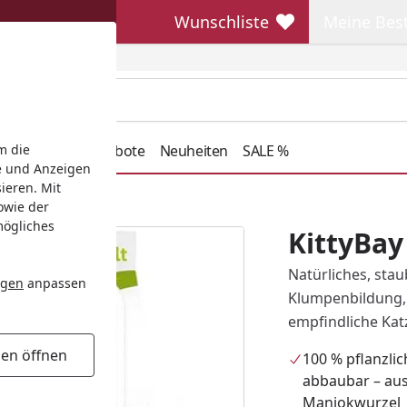
Wunschliste
Meine Bes
Wunschliste
Meine Beste
henkideen
Angebote
Neuheiten
SALE %
m die
e und Anzeigen
ieren. Mit
n
owie der
mögliches
KittyBa
Natürliches, sta
ngen
anpassen
Klumpenbildung, 
empfindliche Kat
gen öffnen
100 % pflanzlic
abbaubar – au
Maniokwurzel