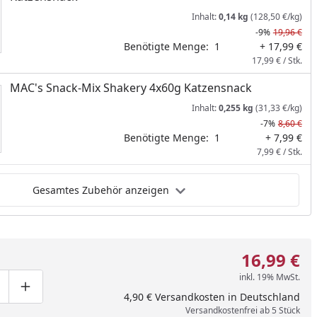
Inhalt:
0,14 kg
(128,50 €/kg)
-9%
19,96 €
Benötigte Menge:
1
+ 17,99 €
17,99 € / Stk.
MAC's Snack-Mix Shakery 4x60g Katzensnack
Inhalt:
0,255 kg
(31,33 €/kg)
-7%
8,60 €
Benötigte Menge:
1
+ 7,99 €
7,99 € / Stk.
Gesamtes Zubehör anzeigen
16,99 €
inkl. 19% MwSt.
ge um eins verringern
duktmenge manuell eingeben
Produktmenge um eins erhöhen
4,90 € Versandkosten in Deutschland
Versandkostenfrei ab 5 Stück