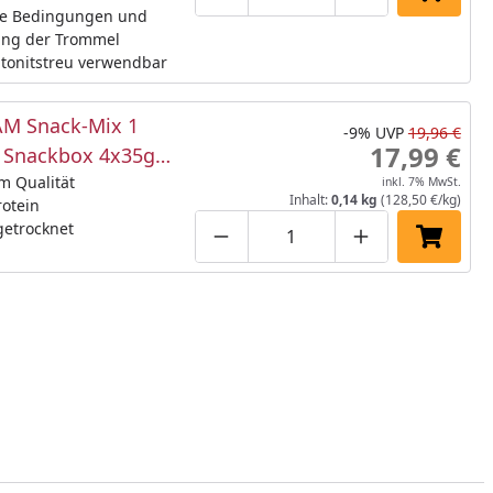
Produktmenge um eins verringe
Produktmenge manuell
Produktmenge 
In den 
he Bedingungen und
ung der Trommel
tonitstreu verwendbar
M Snack-Mix 1
-9%
UVP
19,96 €
17,99 €
e Snackbox 4x35g
snack
m Qualität
inkl. 7% MwSt.
Inhalt:
0,14 kg
(128,50 €/kg)
otein
getrocknet
Produktmenge um eins verringe
Produktmenge manuell
Produktmenge 
In den 