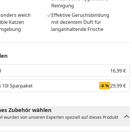
Reinigung
sonders weich
Effektive Geruchsbindung
sible Katzen
mit dezentem Duft für
Umgebung
langanhaltende Frische
len
l
16,99 €
x 10l Sparpaket
29,99 €
-6 %
nzufügen
es Zubehör wählen
el wurden von unseren Experten speziell auf dieses Produkt