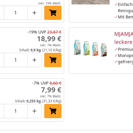
inkl. 19% MwSt.
Einfac
Reinig
roduktmenge um eins verringern
Produktmenge manuell eingeben
Produktmenge um eins erhöhen
In den Einkaufswagen legen
Mit Ben
-19%
UVP
23,67 €
MJAMJA
18,99 €
lecker
inkl. 7% MwSt.
Katzen
Premiu
Inhalt:
0,9 kg
(21,10 €/kg)
Monopr
gefrier
roduktmenge um eins verringern
Produktmenge manuell eingeben
Produktmenge um eins erhöhen
In den Einkaufswagen legen
-7%
UVP
8,60 €
7,99 €
inkl. 7% MwSt.
Inhalt:
0,255 kg
(31,33 €/kg)
roduktmenge um eins verringern
Produktmenge manuell eingeben
Produktmenge um eins erhöhen
In den Einkaufswagen legen