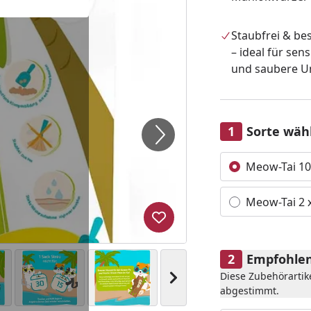
Staubfrei & be
– ideal für sen
und saubere 
Sorte wäh
Alle anzeigen (2)
Meow-Tai 10
Meow-Tai 2 
Produkt zur Wunschliste hi
Empfohlen
Diese Zubehörartik
Nächstes Bild anzeigen
abgestimmt.