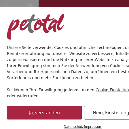
Kontakt
Kontakt
Kostenloser Versand ab 69€
Hund
Katze
Aquaristik
Teich
Andere Tierarten
Gesc
Unsere Seite verwendet Cookies und ähnliche Technologien, u
Benutzererfahrung auf unserer Website zu verbessern, Inhalt
zu personalisieren und die Nutzung unserer Website zu analys
Katze
Katzenstreu
KittyBay Meow Tai Maniokmehl brau
Ihrer Einwilligung stimmen Sie der Verwendung von Cookies s
Startseite
Verarbeitung Ihrer persönlichen Daten zu, um Ihnen ein best
Surferlebnis und mehr Funktionen zu bieten.
Sie können Ihre Einwilligung jederzeit in den
Cookie-Einstellu
oder widerrufen.
Ja, verstanden
Nein, Einstellun
Datenschutz
Impressum