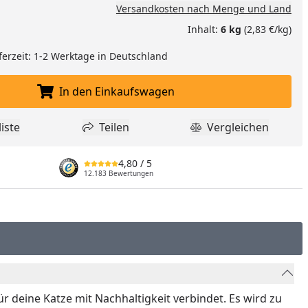
Versandkosten nach Menge und Land
Inhalt:
6 kg
(2,83 €/kg)
ferzeit: 1-2 Werktage in Deutschland
In den Einkaufswagen
In den Einkaufswagen legen
iste
Teilen
Vergleichen
dukt zur Wunschliste hinzufügen
Teilen
Produkt Vergle
4,80
/ 5
12.183 Bewertungen
 deine Katze mit Nachhaltigkeit verbindet. Es wird zu