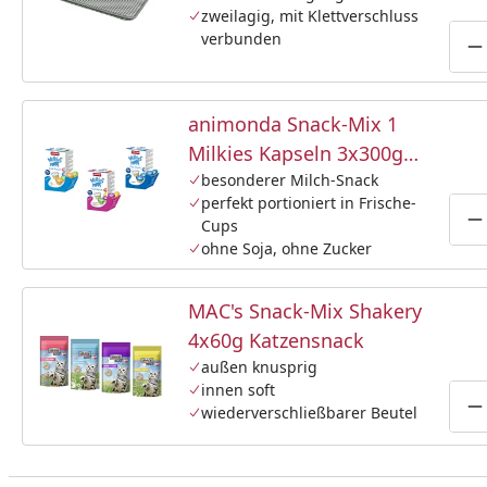
zweilagig, mit Klettverschluss
verbunden
P
animonda Snack-Mix 1
Milkies Kapseln 3x300g
(20x15g) Katzensnack
besonderer Milch-Snack
perfekt portioniert in Frische-
Cups
P
ohne Soja, ohne Zucker
MAC's Snack-Mix Shakery
4x60g Katzensnack
außen knusprig
innen soft
wiederverschließbarer Beutel
P