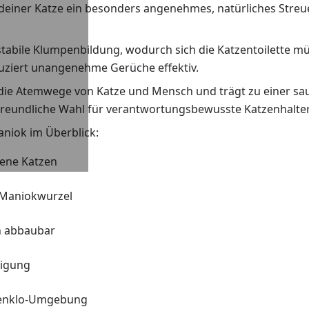
deiner Katze ein besonders angenehmes, natürliches Streue
tabile Klumpenbildung, wodurch sich die Katzentoilette müh
duziert unangenehme Gerüche effektiv.
u die Atemwege von Katze und Mensch und trägt zu einer s
freundliche Wahl für verantwortungsbewusste Katzenhalter
niok im Überblick:
ene Katzen
n Maniokwurzel
ch abbaubar
nigung
tzenklo-Umgebung