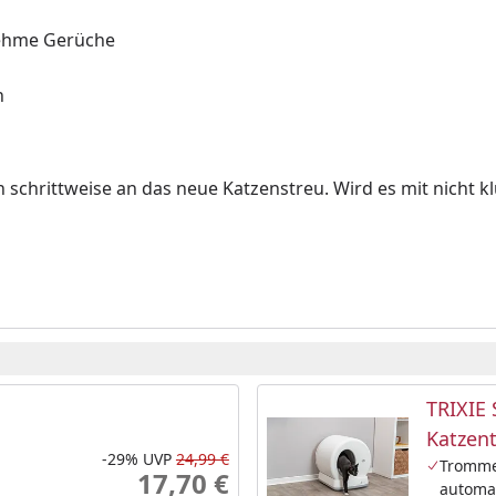
nehme Gerüche
n
 schrittweise an das neue Katzenstreu. Wird es mit nicht 
TRIXIE 
Katzent
-29%
UVP
24,99 €
Trommel
17,70 €
automa