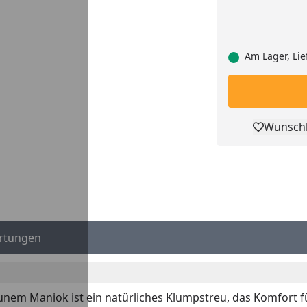
Am Lager, Lie
Wunschl
Pro
rtungen
nem Maniok ist ein natürliches Klumpstreu, das Komfort für