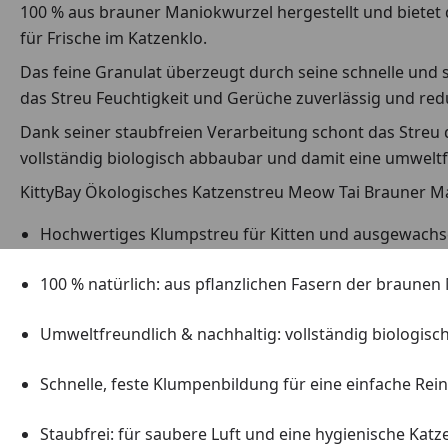
100 % aus brauner Maniokwurzel hergestellt und bietet 
für Frische im Katzenklo.
Das feine Granulat überzeugt durch seine schnelle und s
das Streu Feuchtigkeit und Gerüche zuverlässig und re
Dank seiner staubfreien Verarbeitung schont das Stre
vollständig biologisch abbaubar und damit eine umwelt
KittyBay Ökologisches Katzenstreu Meow Tai Brauner Ma
Hochwertiges Klumpstreu für Kitten und ausgewachs
100 % natürlich: aus pflanzlichen Fasern der braune
Umweltfreundlich & nachhaltig: vollständig biologis
Schnelle, feste Klumpenbildung für eine einfache Rei
Staubfrei: für saubere Luft und eine hygienische Ka