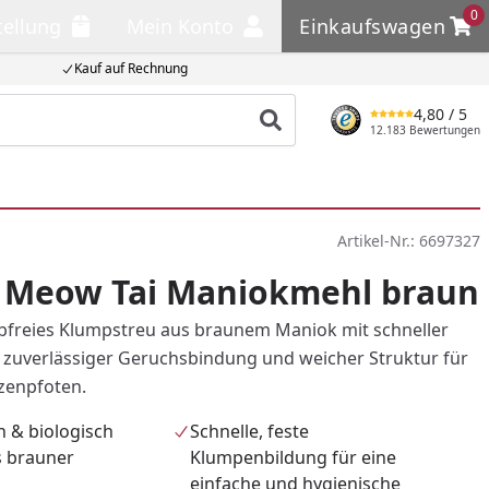
0
tellung
Mein Konto
Einkaufswagen
llung
Mein Konto
Einkaufswagen
Kauf auf Rechnung
4,80
/ 5
Produkt suchen
12.183 Bewertungen
Artikel-Nr.:
6697327
y Meow Tai Maniokmehl braun
ubfreies Klumpstreu aus braunem Maniok mit schneller
zuverlässiger Geruchsbindung und weicher Struktur für
zenpfoten.
h & biologisch
Schnelle, feste
s brauner
Klumpenbildung für eine
einfache und hygienische