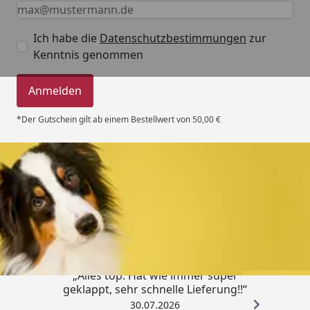
Keine Eingabe erforderlich
Eingabe erforderlich
E-Mail *
Ich habe die
Datenschutzbestimmungen
zur
Kenntnis genommen
Anmelden
*Der Gutschein gilt ab einem Bestellwert von 50,00 €
Trusted Shops
4,80
/ 5
„Alles top. Hat wie immer super
geklappt, sehr schnelle Lieferung!!“
30.07.2026