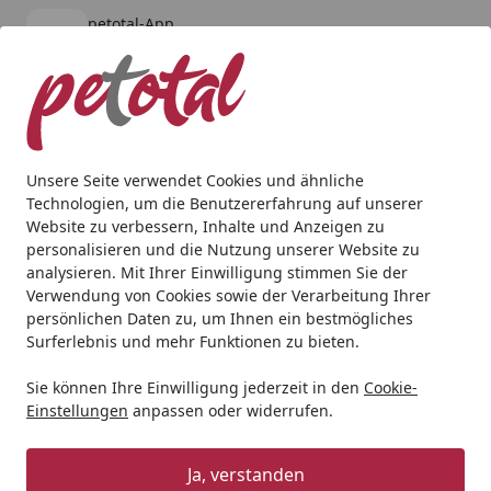
petotal-App
Öffnen
Banner schließen
petotal
kostenlos - Im App Store
Alle Produkte
Mein Konto
Wunschl
Ein
4,80
/ 5
Suchen
Unsere Seite verwendet Cookies und ähnliche
Technologien, um die Benutzererfahrung auf unserer
Katze
Nahrungsergänzung & Diätfutter
KATTOVIT Feline
Website zu verbessern, Inhalte und Anzeigen zu
Startseite
personalisieren und die Nutzung unserer Website zu
KATTOVIT Feline Diet Sensitive
analysieren. Mit Ihrer Einwilligung stimmen Sie der
(hypoallergene Schonkost) 185g
Verwendung von Cookies sowie der Verarbeitung Ihrer
persönlichen Daten zu, um Ihnen ein bestmögliches
Dose Katzennassfutter
Surferlebnis und mehr Funktionen zu bieten.
Diätnahrung mit Huhn
Sie können Ihre Einwilligung jederzeit in den
Cookie-
Einstellungen
anpassen oder widerrufen.
Ja, verstanden