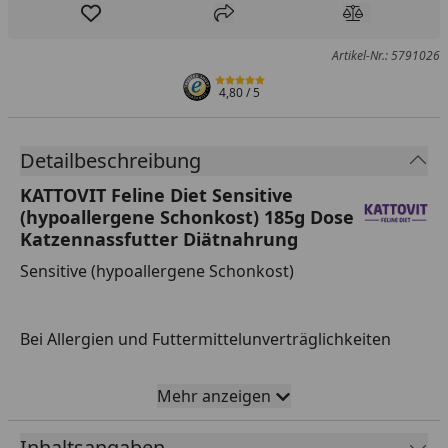
Produkt zur Wunschliste hinzufügen
Teilen
Produkt Ver
Artikel-Nr.: 5791026
4,80
/ 5
Detailbeschreibung
KATTOVIT Feline Diet Sensitive
(hypoallergene Schonkost) 185g Dose
Katzennassfutter Diätnahrung
Sensitive (hypoallergene Schonkost)
Bei Allergien und Futtermittelunverträglichkeiten
Mehr anzeigen
Zur Minderung von Ausgangserzeugnis- und
Nährstoffintoleranzerscheinungen (auch mit Haut-
Inhaltsangaben