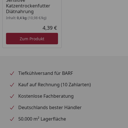
Sensitive
Katzentrockenfutter
Nachlassen der Intoleranzerscheinungen unbegrenzt
Diätnahrung
weiterverwendbar.
Inhalt:
0,4 kg
(10,98 €/kg)
Es wird empfohlen, vor der Verwendung oder vor
4,39 €
Aktueller Preis
Verlängerung der Fütterungsdauer den Rat eines
Tierarztes einzuholen. Bitte immer ausreichend
Zum Produkt
frisches Trinkwasser bereitstellen.
Tiefkühlversand für BARF
Kauf auf Rechnung (10 Zahlarten)
Kostenlose Fachberatung
Deutschlands bester Händler
50.000 m² Lagerfläche