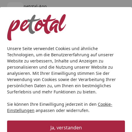
petotal-App
Öffnen
Banner schließen
petotal
kostenlos - Im App Store
Alle Produkte
Mein Konto
Wunschl
Ein
4,80
/ 5
Suchen
Unsere Seite verwendet Cookies und ähnliche
Technologien, um die Benutzererfahrung auf unserer
Katze
Nahrungsergänzung & Diätfutter
KATTOVIT Feline
Website zu verbessern, Inhalte und Anzeigen zu
Startseite
personalisieren und die Nutzung unserer Website zu
KATTOVIT Feline Diet Niere/Renal
analysieren. Mit Ihrer Einwilligung stimmen Sie der
85g Dose Katzennassfutter
Verwendung von Cookies sowie der Verarbeitung Ihrer
persönlichen Daten zu, um Ihnen ein bestmögliches
Diätnahrung Lamm
Surferlebnis und mehr Funktionen zu bieten.
Sie können Ihre Einwilligung jederzeit in den
Cookie-
Einstellungen
anpassen oder widerrufen.
Ja, verstanden