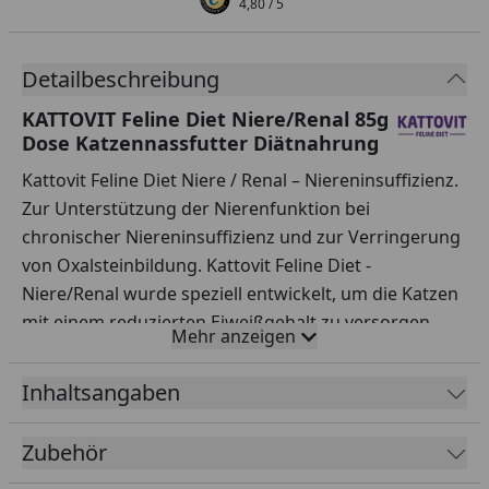
4,80
/ 5
Detailbeschreibung
KATTOVIT Feline Diet Niere/Renal 85g
Dose Katzennassfutter Diätnahrung
Kattovit Feline Diet Niere / Renal – Niereninsuffizienz.
Zur Unterstützung der Nierenfunktion bei
chronischer Niereninsuffizienz und zur Verringerung
von Oxalsteinbildung. Kattovit Feline Diet -
Niere/Renal wurde speziell entwickelt, um die Katzen
mit einem reduzierten Eiweißgehalt zu versorgen,
Mehr anzeigen
durch die Verwendung von hochwertigem Protein in
einer leicht verdaulichen Zusammensetzung. Hohe
Inhaltsangaben
Eiweißgehalte können sich schädigend auf die Nieren
auswirken. Entscheidend ist dabei der Proteingehalt
Zubehör
bezogen auf die Energiemenge. Bei Kattovit