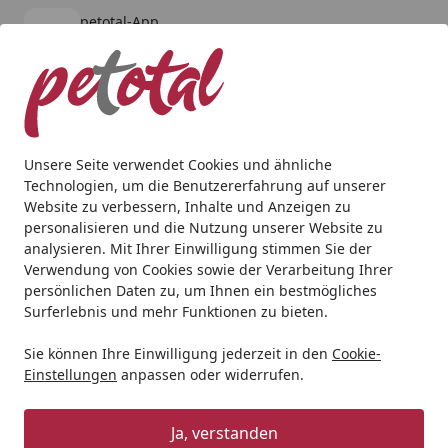
petotal-App
Öffnen
Banner schließen
petotal
kostenlos - Im App Store
Alle Produkte
Mein Konto
Wunschl
Ein
4,80
/ 5
Suchen
Unsere Seite verwendet Cookies und ähnliche
Technologien, um die Benutzererfahrung auf unserer
Katze
Nahrungsergänzung & Diätfutter
Kattovit 185gx1
Website zu verbessern, Inhalte und Anzeigen zu
Startseite
personalisieren und die Nutzung unserer Website zu
Kattovit 185gx12 Feline Diet
analysieren. Mit Ihrer Einwilligung stimmen Sie der
Thyroid Huhn 185g
Verwendung von Cookies sowie der Verarbeitung Ihrer
persönlichen Daten zu, um Ihnen ein bestmögliches
Katzennassfutter
Surferlebnis und mehr Funktionen zu bieten.
Sie können Ihre Einwilligung jederzeit in den
Cookie-
Einstellungen
anpassen oder widerrufen.
Ja, verstanden