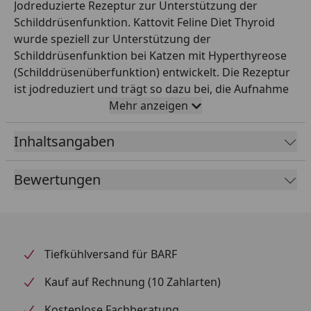
Jodreduzierte Rezeptur zur Unterstützung der
Schilddrüsenfunktion. Kattovit Feline Diet Thyroid
wurde speziell zur Unterstützung der
Schilddrüsenfunktion bei Katzen mit Hyperthyreose
(Schilddrüsenüberfunktion) entwickelt. Die Rezeptur
ist jodreduziert und trägt so dazu bei, die Aufnahme
von Jod über das Futter zu limitieren und damit die
Mehr anzeigen
Produktion der Schilddrüsenhormone zu regulieren.
Ein ausgewogener Gehalt an hochwertigen Proteinen
Inhaltsangaben
und Energie unterstützt den Erhalt der Muskulatur
und eines optimalen Körpergewichts. Enthaltenes
Bewertungen
Taurin und essenzielle Fettsäuren fördern zusätzlich
Vitalität, Wohlbefinden und unterstützen Haut und
Fell.
Tiefkühlversand für BARF
Kauf auf Rechnung (10 Zahlarten)
Kostenlose Fachberatung