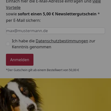
Einfach hier die E-Mail-Adresse eintragen und
viele
Vorteile
sowie
sofort einen 5,00 € Newslettergutschein
*
per E-Mail sichern:
Keine Eingabe erforderlich
Eingabe erforderlich
E-Mail *
Ich habe die
Datenschutzbestimmungen
zur
Kenntnis genommen
Anmelden
*Der Gutschein gilt ab einem Bestellwert von 50,00 €
Trusted Shops
4,80
/ 5