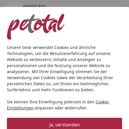
petotal-App
Öffnen
Banner schließen
petotal
kostenlos - Im App Store
Alle Produkte
Mein Konto
Wunschl
Ein
4,80
/ 5
Suchen
Unsere Seite verwendet Cookies und ähnliche
Technologien, um die Benutzererfahrung auf unserer
Aquaristik
Aquarieneinrichtung
JUWEL Poster S 60x30 Z
Website zu verbessern, Inhalte und Anzeigen zu
Startseite
personalisieren und die Nutzung unserer Website zu
JUWEL Poster S 60x30 Zentimeter
analysieren. Mit Ihrer Einwilligung stimmen Sie der
Aquariendekoration
Verwendung von Cookies sowie der Verarbeitung Ihrer
persönlichen Daten zu, um Ihnen ein bestmögliches
Surferlebnis und mehr Funktionen zu bieten.
Sie können Ihre Einwilligung jederzeit in den
Cookie-
Einstellungen
anpassen oder widerrufen.
Ja, verstanden