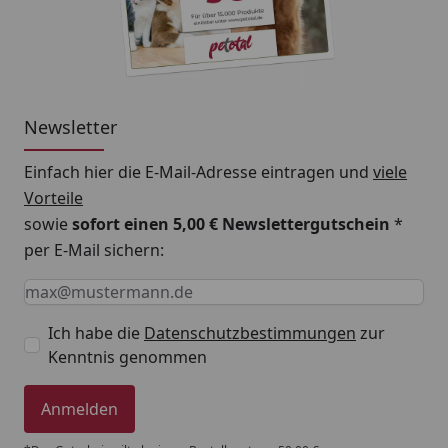
Newsletter
Einfach hier die E-Mail-Adresse eintragen und
viele
Vorteile
sowie
sofort einen 5,00 € Newslettergutschein
*
per E-Mail sichern:
Keine Eingabe erforderlich
Eingabe erforderlich
E-Mail *
Ich habe die
Datenschutzbestimmungen
zur
Kenntnis genommen
Anmelden