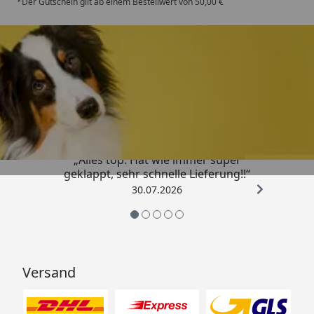
*Der Gutschein gilt ab einem Bestellwert von 50,00 €
Trusted Shops
4,80
/ 5
„Alles top. Hat wie immer super
geklappt, sehr schnelle Lieferung!!“
30.07.2026
Versand